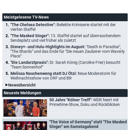
Meistgelesene TV-News
"The Chelsea Detective":
Beliebte Krimiserie startet mit der
vierten Staffel
"The Masked Singer":
13. Staffel startet auf überraschendem
Sendeplatz und viel früher als zuletzt
Disney+- und Hulu-Highlights im August:
"Death in Paradise",
"The Shards" und das Ende für "Die neuen Zauberer vom Waverly
Place"
"Die Landarztpraxis":
Dr. Sarah König (Caroline Frier) besucht
"Team Sonnenhof"
Melissa Naschenweng statt DJ Ötzi:
Neue Moderatorin für
Weihnachtsshow von ORF und BR
Newsübersicht
Neueste Meldungen
50 Jahre "Kölner Treff":
WDR feiert mit
Primetime-Show, Doku und Rückblicken
"The Voice of Germany" statt "The Masked
Singer" am Samstagabend