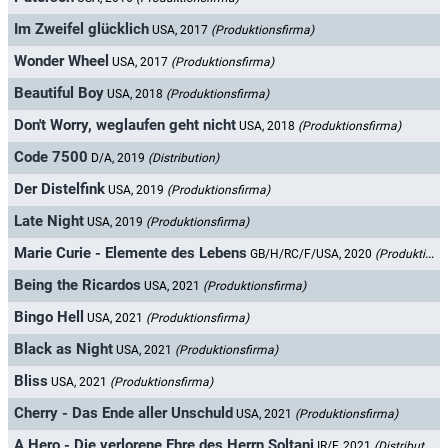
Im Zweifel glücklich
USA, 2017
(Produktionsfirma)
Wonder Wheel
USA, 2017
(Produktionsfirma)
Beautiful Boy
USA, 2018
(Produktionsfirma)
Don't Worry, weglaufen geht nicht
USA, 2018
(Produktionsfirma)
Code 7500
D/A, 2019
(Distribution)
Der Distelfink
USA, 2019
(Produktionsfirma)
Late Night
USA, 2019
(Produktionsfirma)
Marie Curie - Elemente des Lebens
GB/H/RC/F/USA, 2020
(Produktionsfirma)
Being the Ricardos
USA, 2021
(Produktionsfirma)
Bingo Hell
USA, 2021
(Produktionsfirma)
Black as Night
USA, 2021
(Produktionsfirma)
Bliss
USA, 2021
(Produktionsfirma)
Cherry - Das Ende aller Unschuld
USA, 2021
(Produktionsfirma)
A Hero - Die verlorene Ehre des Herrn Soltani
IR/F, 2021
(Distribution)