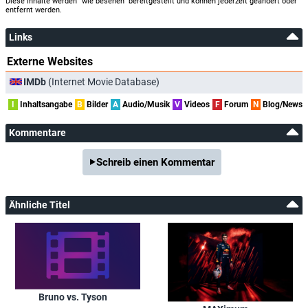
Diese Inhalte werden "wie besehen" bereitgestellt und können jederzeit geändert oder
entfernt werden.
Links
Externe Websites
IMDb
(Internet Movie Database)
I
Inhaltsangabe
B
Bilder
A
Audio/Musik
V
Videos
F
Forum
N
Blog/News
Kommentare
Schreib einen Kommentar
Ähnliche Titel
Bruno vs. Tyson