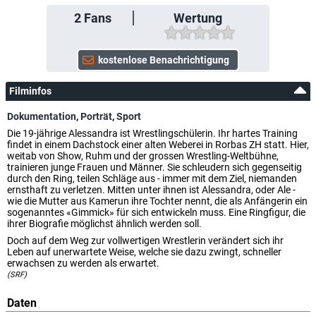
2
Fans
Wertung
Filminfos
Dokumentation
,
Porträt
,
Sport
Die 19-jährige Alessandra ist Wrestlingschülerin. Ihr hartes Training
findet in einem Dachstock einer alten Weberei in Rorbas ZH statt. Hier,
weitab von Show, Ruhm und der grossen Wrestling-Weltbühne,
trainieren junge Frauen und Männer. Sie schleudern sich gegenseitig
durch den Ring, teilen Schläge aus - immer mit dem Ziel, niemanden
ernsthaft zu verletzen. Mitten unter ihnen ist Alessandra, oder Ale -
wie die Mutter aus Kamerun ihre Tochter nennt, die als Anfängerin ein
sogenanntes «Gimmick» für sich entwickeln muss. Eine Ringfigur, die
ihrer Biografie möglichst ähnlich werden soll.
Doch auf dem Weg zur vollwertigen Wrestlerin verändert sich ihr
Leben auf unerwartete Weise, welche sie dazu zwingt, schneller
erwachsen zu werden als erwartet.
(SRF)
Daten