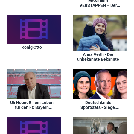
MAXimum
VERSTAPPEN – Der
fliegende Holländer
König Otto
Anna Veith - Die
unbekannte Bekannte
Uli Hoeneß - ein Leben
Deutschlands
für den FC Bayern
Sportstars - Siege,
München
Krisen, Emotionen –
Henry Maske, Nadine
Angerer, Kristina Vogel