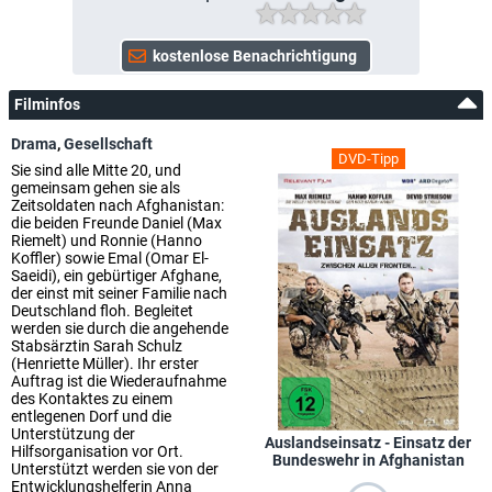
Filminfos
Drama
,
Gesellschaft
DVD-Tipp
Sie sind alle Mitte 20, und
gemeinsam gehen sie als
Zeitsoldaten nach Afghanistan:
die beiden Freunde Daniel (Max
Riemelt) und Ronnie (Hanno
Koffler) sowie Emal (Omar El-
Saeidi), ein gebürtiger Afghane,
der einst mit seiner Familie nach
Deutschland floh. Begleitet
werden sie durch die angehende
Stabsärztin Sarah Schulz
(Henriette Müller). Ihr erster
Auftrag ist die Wiederaufnahme
des Kontaktes zu einem
entlegenen Dorf und die
Unterstützung der
Auslandseinsatz - Einsatz der
Hilfsorganisation vor Ort.
Bundeswehr in Afghanistan
Unterstützt werden sie von der
Entwicklungshelferin Anna