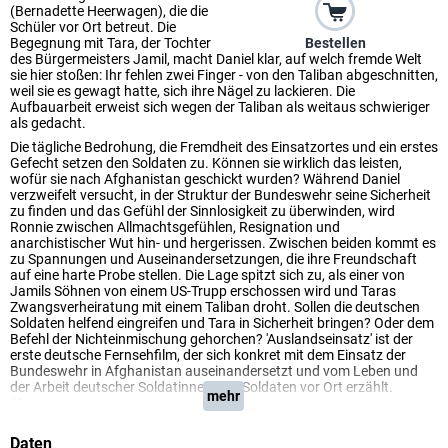
(Bernadette Heerwagen), die die
Schüler vor Ort betreut. Die
Bestellen
Begegnung mit Tara, der Tochter
des Bürgermeisters Jamil, macht Daniel klar, auf welch fremde Welt
sie hier stoßen: Ihr fehlen zwei Finger - von den Taliban abgeschnitten,
weil sie es gewagt hatte, sich ihre Nägel zu lackieren. Die
Aufbauarbeit erweist sich wegen der Taliban als weitaus schwieriger
als gedacht.
Die tägliche Bedrohung, die Fremdheit des Einsatzortes und ein erstes
Gefecht setzen den Soldaten zu. Können sie wirklich das leisten,
wofür sie nach Afghanistan geschickt wurden? Während Daniel
verzweifelt versucht, in der Struktur der Bundeswehr seine Sicherheit
zu finden und das Gefühl der Sinnlosigkeit zu überwinden, wird
Ronnie zwischen Allmachtsgefühlen, Resignation und
anarchistischer Wut hin- und hergerissen. Zwischen beiden kommt es
zu Spannungen und Auseinandersetzungen, die ihre Freundschaft
auf eine harte Probe stellen. Die Lage spitzt sich zu, als einer von
Jamils Söhnen von einem US-Trupp erschossen wird und Taras
Zwangsverheiratung mit einem Taliban droht. Sollen die deutschen
Soldaten helfend eingreifen und Tara in Sicherheit bringen? Oder dem
Befehl der Nichteinmischung gehorchen? 'Auslandseinsatz' ist der
erste deutsche Fernsehfilm, der sich konkret mit dem Einsatz der
Bundeswehr in Afghanistan auseinandersetzt und vom Leben und
der Arbeit deutscher Soldatinnen und Soldaten vor Ort erzählt.
mehr
(One)
Daten