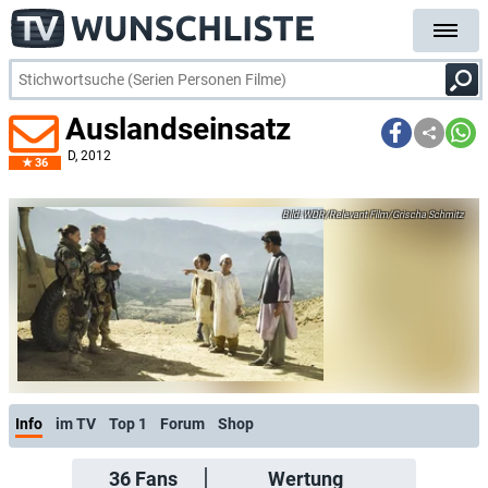
Auslandseinsatz
D
, 2012
36
WDR/Relevant Film/Grischa Schmitz
Info
im TV
Top 1
Forum
Shop
36
Fans
Wertung