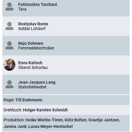
Fatimzohra Tarchani
Tara
Rostyslav Bome
Soldat Lühdorf
Bejo Dohmen
Fernmeldetechniker
Enno Kalisch
Oberst Schorlau
Jean-Jacques Lang
Stabsfeldwebel
Regie:
Till Endemann
Drehbuch:
Holger Karsten Schmidt
Produktion:
Heike Wiehle-Timm
,
Götz Bolten
,
Svantje Jantzen
,
Janina Junk
,
Lucas Meyer-Hentschel