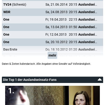
TV24
(Schweiz)
Sa, 21.06.2014
20:15
Auslandseinsatz
WDR
Sa, 24.08.2013
20:15
Auslandseinsatz
One
Fr, 19.04.2013
22:15
Auslandseinsatz
One
Sa, 13.04.2013
01:50
Auslandseinsatz
One
Fr, 12.04.2013
20:15
Auslandseinsatz
One
Sa, 20.10.2012
20:15
Auslandseinsatz
Das Erste
Do, 18.10.2012
01:20
Auslandseinsatz
mehr
Das Erste
Mi, 17.10.2012
20:15
Auslandseinsatz
Daten & Zeiten kalendarisch. Alle Angaben ohne Gewähr auf Vollständigkeit.
Die Top 1 der Auslandseinsatz-Fans