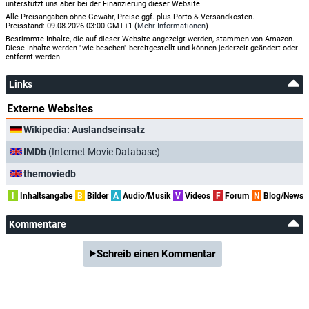
unterstützt uns aber bei der Finanzierung dieser Website.
Alle Preisangaben ohne Gewähr, Preise ggf. plus Porto & Versandkosten.
Preisstand: 09.08.2026 03:00 GMT+1 (
Mehr Informationen
)
Bestimmte Inhalte, die auf dieser Website angezeigt werden, stammen von Amazon.
Diese Inhalte werden "wie besehen" bereitgestellt und können jederzeit geändert oder
entfernt werden.
Links
Externe Websites
Wikipedia: Auslandseinsatz
IMDb
(Internet Movie Database)
themoviedb
I
Inhaltsangabe
B
Bilder
A
Audio/Musik
V
Videos
F
Forum
N
Blog/News
Kommentare
Schreib einen Kommentar