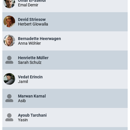
Omar El-Saeidi
Emal Demir
Devid Striesow
Herbert Glowalla
Bernadette Heerwagen
Anna Wöhler
Henriette Müller
Sarah Schulz
Vedat Erincin
Jamil
Marwan Karnal
Asib
Ayoub Tarchani
Yasin