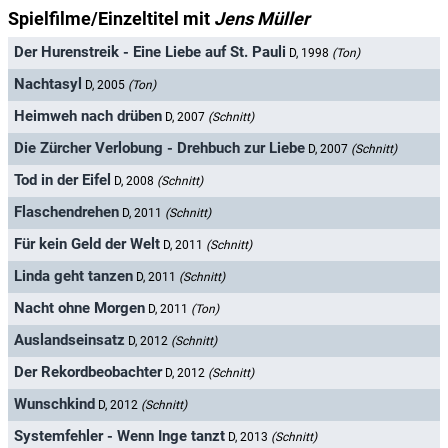
Spielfilme/Einzeltitel mit
Jens Müller
Der Hurenstreik - Eine Liebe auf St. Pauli
D, 1998
(Ton)
Nachtasyl
D, 2005
(Ton)
Heimweh nach drüben
D, 2007
(Schnitt)
Die Zürcher Verlobung - Drehbuch zur Liebe
D, 2007
(Schnitt)
Tod in der Eifel
D, 2008
(Schnitt)
Flaschendrehen
D, 2011
(Schnitt)
Für kein Geld der Welt
D, 2011
(Schnitt)
Linda geht tanzen
D, 2011
(Schnitt)
Nacht ohne Morgen
D, 2011
(Ton)
Auslandseinsatz
D, 2012
(Schnitt)
Der Rekordbeobachter
D, 2012
(Schnitt)
Wunschkind
D, 2012
(Schnitt)
Systemfehler - Wenn Inge tanzt
D, 2013
(Schnitt)