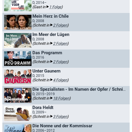
D, 2014–
(Gast in
1 Folge
)
Mein Herz in Chile
D, 2008
(Schnitt in
2 Folgen
)
Im Meer der Lügen
D, 2008
(Schnitt in
2 Folgen
)
Das Programm
D, 2016
(Schnitt in
2 Folgen
)
Unter Gaunern
D, 2015
(Schnitt in
4 Folgen
)
Die Spezialisten - Im Namen der Opfer / Schnitt für Schnitt
D, 2015–2019
(Schnitt in
18 Folgen
)
Dora Heldt
D, 2009–
(Schnitt in
3 Folgen
)
Die Nonne und der Kommissar
D, 2006–2012