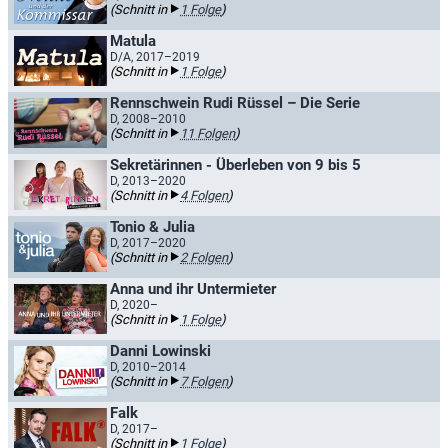
(Schnitt in
1 Folge
)
Matula
D/A, 2017–2019
(Schnitt in
1 Folge
)
Rennschwein Rudi Rüssel – Die Serie
D, 2008–2010
(Schnitt in
11 Folgen
)
Sekretärinnen - Überleben von 9 bis 5
D, 2013–2020
(Schnitt in
4 Folgen
)
Tonio & Julia
D, 2017–2020
(Schnitt in
2 Folgen
)
Anna und ihr Untermieter
D, 2020–
(Schnitt in
1 Folge
)
Danni Lowinski
D, 2010–2014
(Schnitt in
7 Folgen
)
Falk
D, 2017–
(Schnitt in
1 Folge
)