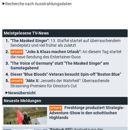
Recherche nach Ausstrahlungsdaten
Meistgelesene TV-News
"The Masked Singer":
13. Staffel startet auf überraschendem
Sendeplatz und viel früher als zuletzt
"Joko & Klaas machen Urlaub":
An diesem Tag startet
UPDATE
die neue Sendung des Entertainer-Duos
"The Voice of Germany" statt "The Masked Singer" am
Samstagabend
Dieser "Blue Bloods"-Veteran besucht Spin-off "Boston Blue"
"Akte X:
Jenseits der Wahrheit": Überraschende
UPDATE
Streaming-Premiere für Director's Cut
Newsübersicht
Neueste Meldungen
Freshtorge produziert Strategie-
UPDATE
Adventure-Show in den schottischen
Highlands
"Einfach Elli":
Fortsetzung der