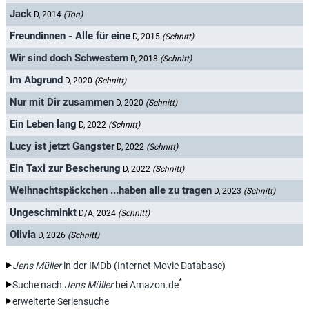
Jack
D, 2014
(Ton)
Freundinnen - Alle für eine
D, 2015
(Schnitt)
Wir sind doch Schwestern
D, 2018
(Schnitt)
Im Abgrund
D, 2020
(Schnitt)
Nur mit Dir zusammen
D, 2020
(Schnitt)
Ein Leben lang
D, 2022
(Schnitt)
Lucy ist jetzt Gangster
D, 2022
(Schnitt)
Ein Taxi zur Bescherung
D, 2022
(Schnitt)
Weihnachtspäckchen ...haben alle zu tragen
D, 2023
(Schnitt)
Ungeschminkt
D/A, 2024
(Schnitt)
Olivia
D, 2026
(Schnitt)
Jens Müller
in der IMDb (Internet Movie Database)
*
Suche nach
Jens Müller
bei Amazon.de
erweiterte Seriensuche