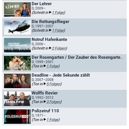
Der Lehrer
D, 2009–
(Schnitt in
1 Folge
)
Die Rettungsflieger
D, 1997–2007
(Schnitt in
1 Folge
)
Notruf Hafenkante
D, 2006–
(Schnitt in
2 Folgen
)
Der Rosengarten / Der Zauber des Rosengartens
D, 1999–2001
(Ton in
1 Folge
)
Deadline - Jede Sekunde zählt
D, 2007–2008
(Ton in
5 Folgen
)
Wolffs Revier
D, 1992–2012
(Ton in
3 Folgen
)
Polizeiruf 110
D, 1971–
(Ton in
1 Folge
)