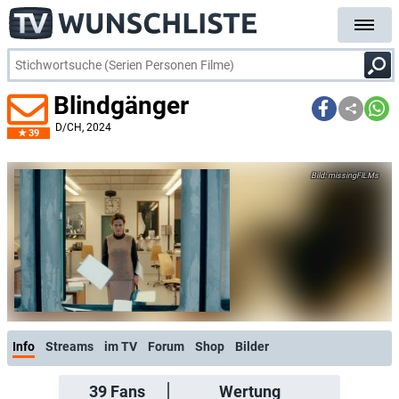
Blindgänger
D/CH
, 2024
39
missingFILMs
Info
Streams
im TV
Forum
Shop
Bilder
39
Fans
Wertung