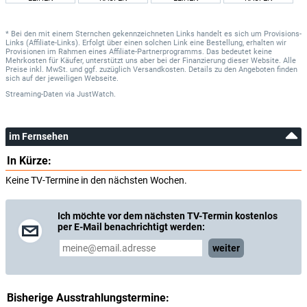
* Bei den mit einem Sternchen gekennzeichneten Links handelt es sich um Provisions-
Links (Affiliate-Links). Erfolgt über einen solchen Link eine Bestellung, erhalten wir
Provisionen im Rahmen eines Affiliate-Partnerprogramms. Das bedeutet keine
Mehrkosten für Käufer, unterstützt uns aber bei der Finanzierung dieser Website. Alle
Preise inkl. MwSt. und ggf. zuzüglich Versandkosten. Details zu den Angeboten finden
sich auf der jeweiligen Webseite.
Streaming-Daten
via
JustWatch.
im Fernsehen
In Kürze:
Keine TV-Termine in den nächsten Wochen.
Ich möchte vor dem nächsten TV-Termin kostenlos
per E-Mail benachrichtigt werden:
weiter
Bisherige Ausstrahlungstermine: