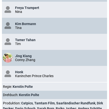
Freya Trampert
Nina
Kim Bormann
Tina
Tamer Tahan
Tim
Jing Xiang
Conny Zhang
Honk
Kaninchen Prince Charles
Regie:
Kerstin Polte
Drehbuch:
Kerstin Polte
Produktion:
Catpics
,
Tamtam Film
,
Saarländischer Rundfunk
,
Dirk
Decker
,
Dario Schoch
,
Sarah Born
,
Rajko Jazbec
,
Andrea Schütte
,