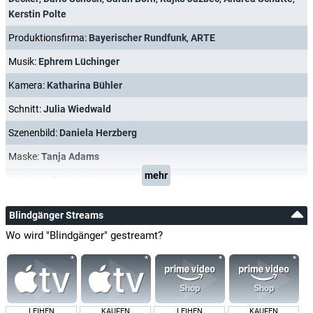
Kerstin Polte
Produktionsfirma:
Bayerischer Rundfunk
,
ARTE
Musik:
Ephrem Lüchinger
Kamera:
Katharina Bühler
Schnitt:
Julia Wiedwald
Szenenbild:
Daniela Herzberg
Maske:
Tanja Adams
mehr
Kostüme:
Tanja Liebermann
Blindgänger Streams
Wo wird "Blindgänger" gestreamt?
LEIHEN
KAUFEN
LEIHEN
KAUFEN