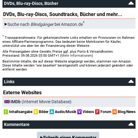
DVDs, Blu-ray-Discs, Bücher
DVDs, Blu-ray-Discs, Soundtracks, Bücher und mehr...
*
Suche nach
Blindgänger
bei Amazon.de
*
Transparenzhinweis: Für gekennzeichnete Links erhalten wir Provisionen im Rahmen
eines Affiliate-Partnerprogramms. Das bedeutet keine Mehrkosten für Käufer,
unterstützt uns aber bei der Finanzierung dieser Website.
Alle Preisangaben ohne Gewähr, Preise ggf. plus Porto & Versandkosten.
Preisstand: 09.08.2026 03:00 GMT+1 (
Mehr Informationen
)
Bestimmte Inhalte, die auf dieser Website angezeigt werden, stammen von Amazon.
Diese Inhalte werden "wie besehen" bereitgestellt und können jederzeit geändert oder
entfernt werden.
Links
Externe Websites
IMDb
(Internet Movie Database)
I
Inhaltsangabe
B
Bilder
A
Audio/Musik
V
Videos
F
Forum
N
Blog/News
Kommentare
Schreib einen Kommentar