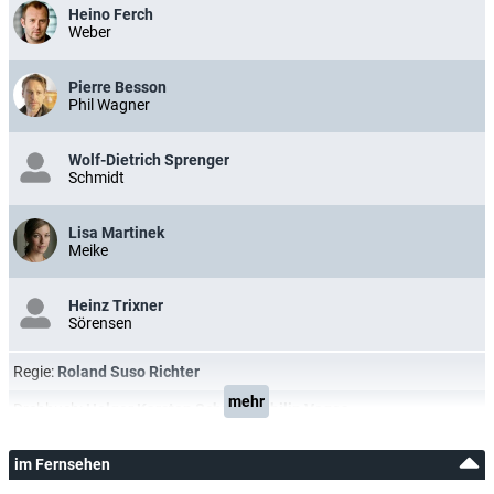
Heino Ferch
Weber
Pierre Besson
Phil Wagner
Wolf-Dietrich Sprenger
Schmidt
Lisa Martinek
Meike
Heinz Trixner
Sörensen
Regie:
Roland Suso Richter
mehr
Drehbuch:
Holger Karsten Schmidt
,
Philip Voges
im Fernsehen