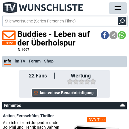
Buddies - Leben auf
der Überholspur
22
D
, 1997
Info
im TV
Forum
Shop
22
Fans
Wertung
Filminfos
Action
,
Fernsehfilm
,
Thriller
DVD-Tipp
Als sich die drei Jugendfreunde
Jo, Phil und Henrik nach Jahren