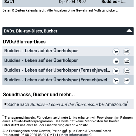
Sat.1
Di, 01.04.1997
Buddies - Leben auf der Überholspur
Daten & Zeiten kalendarisch. Alle Angaben ohne Gewähr auf Vollständigkeit.
DVDs, Blu-ray-Discs, Bücher
DVDs/Blu-ray-Discs
*
Buddies - Leben auf der Überholspur
*
Buddies - Leben auf der Überholspur
*
Buddies - Leben auf der Überholspur (Fernsehjuwelen)
*
Buddies - Leben auf der Überholspur (Fernsehjuwelen) [Blu-ray]
Soundtracks, Bücher und mehr...
*
Suche nach
Buddies - Leben auf der Überholspur
bei Amazon.de
*
Transparenzhinweis: Für gekennzeichnete Links erhalten wir Provisionen im Rahmen
eines Affiliate-Partnerprogramms. Das bedeutet keine Mehrkosten für Käufer,
unterstützt uns aber bei der Finanzierung dieser Website.
Alle Preisangaben ohne Gewähr, Preise ggf. plus Porto & Versandkosten.
Preisstand: 06.08.2026 03:00 GMT+1 (
Mehr Informationen
)