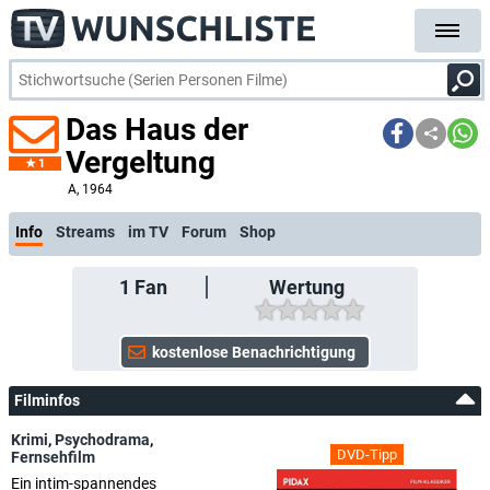
Das Haus der
Vergeltung
1
A
, 1964
Info
Streams
im TV
Forum
Shop
1
Fan
Wertung
Filminfos
Krimi
,
Psychodrama
,
DVD-Tipp
Fernsehfilm
Ein intim-spannendes