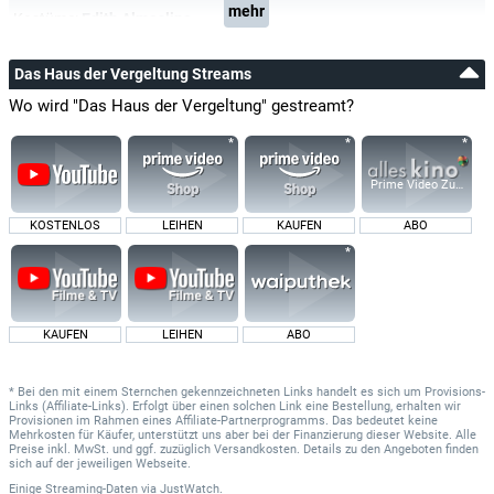
mehr
Kostüme:
Edith Almoslino
Das Haus der Vergeltung Streams
Wo wird "Das Haus der Vergeltung" gestreamt?
Prime Video Zusatz-K
KOSTENLOS
LEIHEN
KAUFEN
ABO
KAUFEN
LEIHEN
ABO
* Bei den mit einem Sternchen gekennzeichneten Links handelt es sich um Provisions-
Links (Affiliate-Links). Erfolgt über einen solchen Link eine Bestellung, erhalten wir
Provisionen im Rahmen eines Affiliate-Partnerprogramms. Das bedeutet keine
Mehrkosten für Käufer, unterstützt uns aber bei der Finanzierung dieser Website. Alle
Preise inkl. MwSt. und ggf. zuzüglich Versandkosten. Details zu den Angeboten finden
sich auf der jeweiligen Webseite.
Einige Streaming-Daten
via
JustWatch.