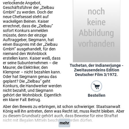
verlockende Angebot,
Geschäftsführer der „Zielbau
GmbH“ zu werden. Doch der
neue Chefsessel steht auf
wackeligen Beinen. Kaiser
errechnet, dass die „Zielbau“
sofort Konkurs anmelden
müsste, denn der einzige
Auftraggeber, Siegmann, hat
einen Baupreis mit der „Zielbau
GmbH“ ausgehandelt, für den
niemand den Wohnblock
erstellen kann. Kaiser weiß, dass
er seine Subunternehmen – die
Tschetan, der Indianerjunge -
Maurer, die Elektriker, den
Zweitausendeins Edition
Klempner – nicht bezahlen kann.
Deutscher Film 3/1972.
Oder hat Siegmann genau das
geplant? Die „Zielbau“ geht
Konkurs, die Handwerker werden
nicht bezahlt, und Siegmann
gehört der Wohnblock. Eigentlich
Bestellen
ein klarer Fall: Betrug.
Aber den Beweis zu erbringen, ist schon schwieriger. Staatsanwalt
König will ihn antreten, denn was Recht ist, muss Recht bleiben. Aber
zu diesem Grundsatz gehört auch, dass Beweise für eine Straftat
nicht mit illegalen Mitteln beschafft werden dürfen.
mehr
(Einsfestival)