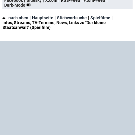
Facebook
Bluesky
X.com
RSS-Feed
Atom-Feed
Dark-Mode
nach oben
Hauptseite
Stichwortsuche
Spielfilme
Infos, Streams, TV-Termine, News, Links zu "Der kleine
Staatsanwalt" (Spielfilm)