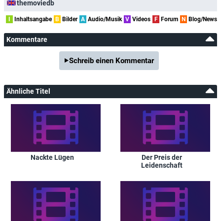
themoviedb
I
Inhaltsangabe
B
Bilder
A
Audio/Musik
V
Videos
F
Forum
N
Blog/News
Kommentare
Schreib einen Kommentar
Ähnliche Titel
Nackte Lügen
Der Preis der
Leidenschaft