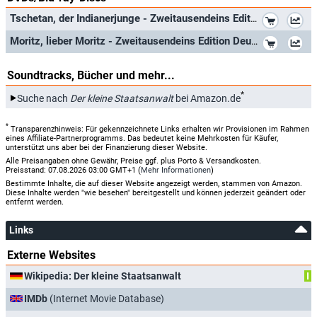
*
Tschetan, der Indianerjunge - Zweitausendeins Edition Deutscher Film 3/1972.
*
Moritz, lieber Moritz - Zweitausendeins Edition Deutscher Film 5/1978.
Soundtracks, Bücher und mehr...
*
Suche nach
Der kleine Staatsanwalt
bei Amazon.de
*
Transparenzhinweis: Für gekennzeichnete Links erhalten wir Provisionen im Rahmen
eines Affiliate-Partnerprogramms. Das bedeutet keine Mehrkosten für Käufer,
unterstützt uns aber bei der Finanzierung dieser Website.
Alle Preisangaben ohne Gewähr, Preise ggf. plus Porto & Versandkosten.
Preisstand: 07.08.2026 03:00 GMT+1 (
Mehr Informationen
)
Bestimmte Inhalte, die auf dieser Website angezeigt werden, stammen von Amazon.
Diese Inhalte werden "wie besehen" bereitgestellt und können jederzeit geändert oder
entfernt werden.
Links
Externe Websites
Wikipedia: Der kleine Staatsanwalt
I
IMDb
(Internet Movie Database)