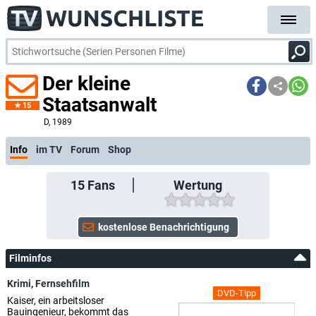
Der kleine
Staatsanwalt
15
D
, 1989
Info
im TV
Forum
Shop
15
Fans
Wertung
Filminfos
Krimi
,
Fernsehfilm
DVD-Tipp
Kaiser, ein arbeitsloser
Bauingenieur, bekommt das