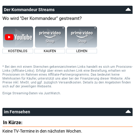
Der Kommandeur Streams
Wo wird "Der Kommandeur" gestreamt?
KOSTENLOS
KAUFEN
LEIHEN
* Bei den mit einem Sternchen gekennzeichneten Links handelt es sich um Provisions-
Links (Affiliate-Links). Erfolgt über einen solchen Link eine Bestellung, erhalten wir
Provisionen im Rahmen eines Affiliate-Partnerprogramms. Das bedeutet keine
Mehrkosten für Käufer, unterstützt uns aber bei der Finanzierung dieser Website. Alle
Preise inkl. MwSt. und ggf. zuzüglich Versandkosten. Details zu den Angeboten finden
sich auf der jeweiligen Webseite.
Einige Streaming-Daten
via
JustWatch.
im Fernsehen
In Kürze:
Keine TV-Termine in den nächsten Wochen.