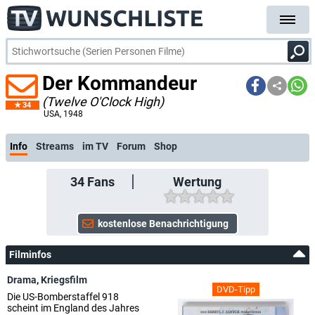
Der Kommandeur
(Twelve O'Clock High)
34
USA
, 1948
Info
Streams
im TV
Forum
Shop
34
Fans
Wertung
Filminfos
Drama
,
Kriegsfilm
DVD-Tipp
Die US-Bomberstaffel 918
scheint im England des Jahres