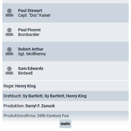
Paul Stewart
Capt. "Doc" Kaiser
Paul Picerni
Bombardier
Robert Arthur
Sgt. McIllhenny
Sam Edwards
Birdwell
Regie:
Henry King
Drehbuch:
Sy Bartlett
,
Sy Bartlett
,
Henry King
Produktion:
Darryl F. Zanuck
Produktionsfirma:
20th Century Fox
mehr
Kamera:
Leon Shamroy