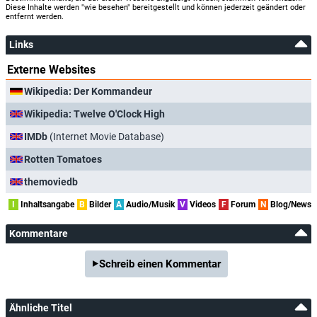
Diese Inhalte werden "wie besehen" bereitgestellt und können jederzeit geändert oder
entfernt werden.
Links
Externe Websites
Wikipedia: Der Kommandeur
Wikipedia: Twelve O'Clock High
IMDb
(Internet Movie Database)
Rotten Tomatoes
themoviedb
I
Inhaltsangabe
B
Bilder
A
Audio/Musik
V
Videos
F
Forum
N
Blog/News
Kommentare
Schreib einen Kommentar
Ähnliche Titel