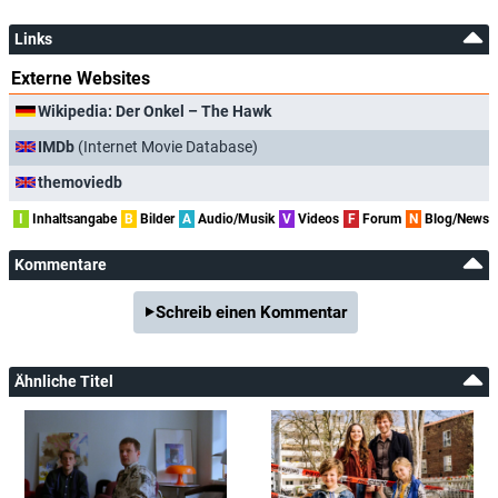
Links
Externe Websites
Wikipedia: Der Onkel – The Hawk
IMDb
(Internet Movie Database)
themoviedb
I
Inhaltsangabe
B
Bilder
A
Audio/Musik
V
Videos
F
Forum
N
Blog/News
Kommentare
Schreib einen Kommentar
Ähnliche Titel