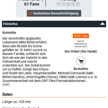
61
Fans
Filminfos
Komödie
DVD-Tipp
Der verschollen geglaubte
Lebemann Mike Bittini erfährt,
dass sein Bruder ins Koma
gefallen ist. Er kehrt zurück zu
Der Onkel (the Hawk)
dessen Familie, schleicht sich
dort ein wie der Habicht in den
Hühnerstall und mischt
ordentlich auf. Der Onkel kommt
Bestellen
um zu helfen, bringt das Chaos
und findet die Liebe. Hauptdarsteller: Michael Ostrowski (Miki
Bittini/Sandro), Anke Engelke (Gloria), Hilde Dalik (Jenny) u.a. In
Zusammenarbeit mit dem ORF Film/Fernsehabkommen...
(ORF)
Daten
Länge: ca. 105 min.