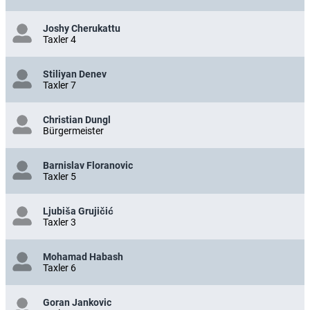
Joshy Cherukattu
Taxler 4
Stiliyan Denev
Taxler 7
Christian Dungl
Bürgermeister
Barnislav Floranovic
Taxler 5
Ljubiša Grujičić
Taxler 3
Mohamad Habash
Taxler 6
Goran Jankovic