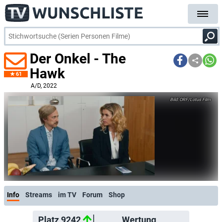
Der Onkel - The
Hawk
61
A/D
, 2022
ORF/Lotus Film
Info
Streams
im TV
Forum
Shop
Platz 9242
Wertung