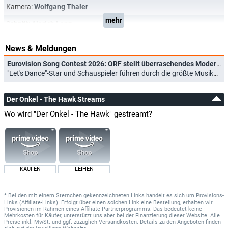
Kamera:
Wolfgang Thaler
mehr
Schnitt:
Alarich Lenz
News & Meldungen
Eurovision Song Contest 2026: ORF stellt überraschendes Moderationsduo vor
"Let's Dance"-Star und Schauspieler führen durch die größte Musikshow der Welt (29.01.2026)
Der Onkel - The Hawk Streams
Wo wird "Der Onkel - The Hawk" gestreamt?
KAUFEN
LEIHEN
* Bei den mit einem Sternchen gekennzeichneten Links handelt es sich um Provisions-
Links (Affiliate-Links). Erfolgt über einen solchen Link eine Bestellung, erhalten wir
Provisionen im Rahmen eines Affiliate-Partnerprogramms. Das bedeutet keine
Mehrkosten für Käufer, unterstützt uns aber bei der Finanzierung dieser Website. Alle
Preise inkl. MwSt. und ggf. zuzüglich Versandkosten. Details zu den Angeboten finden