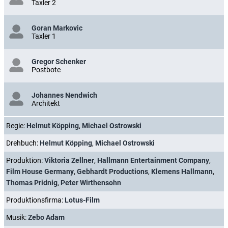
Taxler 2
Goran Markovic
Taxler 1
Gregor Schenker
Postbote
Johannes Nendwich
Architekt
Regie:
Helmut Köpping
,
Michael Ostrowski
Drehbuch:
Helmut Köpping
,
Michael Ostrowski
Produktion:
Viktoria Zellner
,
Hallmann Entertainment Company
,
Film House Germany
,
Gebhardt Productions
,
Klemens Hallmann
,
Thomas Pridnig
,
Peter Wirthensohn
Produktionsfirma:
Lotus-Film
Musik:
Zebo Adam