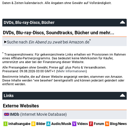
Daten & Zeiten kalendarisch. Alle Angaben ohne Gewähr auf Vollständigkeit.
DVDs, Blu-ray-Discs, Bücher
DVDs, Blu-ray-Discs, Soundtracks, Bücher und mehr...
*
Suche nach
Ein Abend zu zweit
bei Amazon.de
*
Transparenzhinweis: Für gekennzeichnete Links erhalten wir Provisionen im Rahmen
eines Affiliate-Partnerprogramms. Das bedeutet keine Mehrkosten für Käufer,
unterstützt uns aber bei der Finanzierung dieser Website.
Alle Preisangaben ohne Gewähr, Preise ggf. plus Porto & Versandkosten.
Preisstand: 09.08.2026 03:00 GMT+1 (
Mehr Informationen
)
Bestimmte Inhalte, die auf dieser Website angezeigt werden, stammen von Amazon.
Diese Inhalte werden "wie besehen" bereitgestellt und können jederzeit geändert oder
entfernt werden.
Links
Externe Websites
IMDb
(Internet Movie Database)
I
Inhaltsangabe
B
Bilder
A
Audio/Musik
V
Videos
F
Forum
N
Blog/News