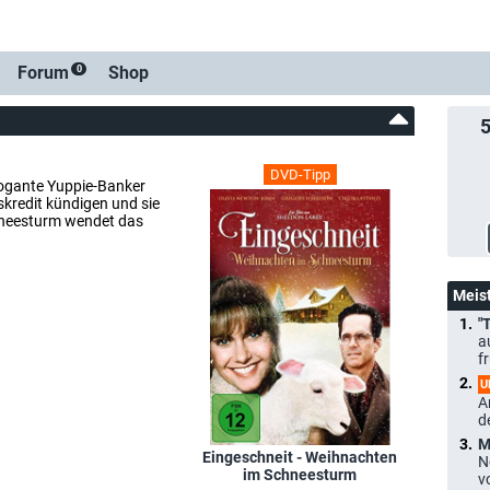
Forum
Shop
0
DVD-Tipp
rogante Yuppie-Banker
skredit kündigen und sie
chneesturm wendet das
Meis
"
a
f
U
A
d
M
Eingeschneit - Weihnachten
N
im Schneesturm
v