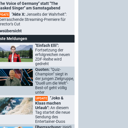
The Voice of Germany" statt "The
asked Singer" am Samstagabend
"Akte X:
Jenseits der Wahrheit":
PDATE
berraschende Streaming-Premiere für
irector's Cut
wsübersicht
ste Meldungen
"Einfach Elli":
Fortsetzung der
erfolgreichen neuen
ZDF-Reihe wird
gedreht
Quoten:
"Quiz-
Champion" siegt in
der jungen Zielgruppe,
"Duell um die Welt"-
Best-of geht völlig
unter
"Joko &
UPDATE
Klaas machen
Urlaub":
An diesem
Tag startet die neue
Sendung des
Entertainer-Duos
Überraschung:
Heidi