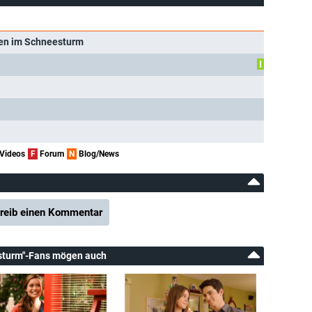
ten im Schneesturm
I
Videos
F
Forum
N
Blog/News
reib einen Kommentar
esturm"-Fans mögen auch