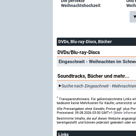
Die perfekte
Und e
Weihnachtshochzeit
Weih
▼
DVDs, Blu-ray-Discs, Bücher
DVDs/Blu-ray-Discs
Eingeschneit - Weihnachten im Schn
Soundtracks, Bücher und mehr...
Suche nach
Eingeschneit - Weihnachte
*
Transparenzhinweis: Für gekennzeichnete Links er
bedeutet keine Mehrkosten für Käufer, unterstützt u
Alle Preisangaben ohne Gewähr, Preise ggf. plus Po
Preisstand: 09.08.2026 03:00 GMT+1 (
Mehr Informa
Bestimmte Inhalte, die auf dieser Website angezei
bereitgestellt und können jederzeit geändert oder en
Links