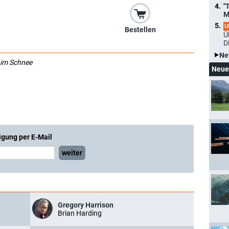
"
M
U
Bestellen
Ü
D
Ne
 im Schnee
Neue
igung per E-Mail
weiter
Gregory Harrison
Brian Harding