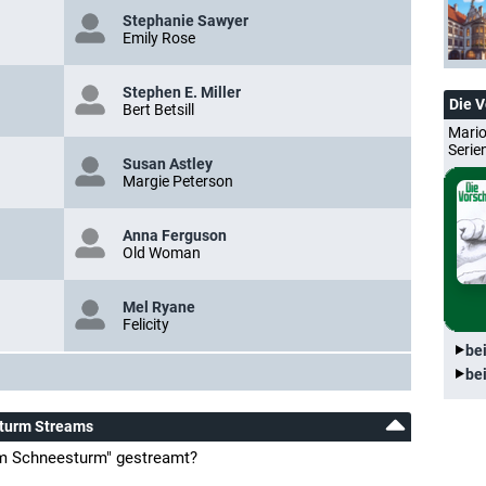
Stephanie Sawyer
Emily Rose
Stephen E. Miller
Die 
Bert Betsill
Mario
Serie
Susan Astley
Margie Peterson
Anna Ferguson
Old Woman
Mel Ryane
Felicity
be
be
sturm Streams
im Schneesturm" gestreamt?