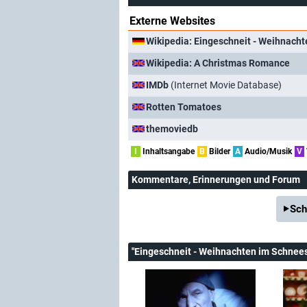
Externe Websites
Wikipedia: Eingeschneit - Weihnach
Wikipedia: A Christmas Romance
IMDb
(Internet Movie Database)
Rotten Tomatoes
themoviedb
I
Inhaltsangabe
B
Bilder
A
Audio/Musik
V
Kommentare
, Erinnerungen und Forum
Sch
"Eingeschneit - Weihnachten im Schne