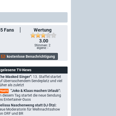
55
Fans
Wertung
3.00
Stimmen:
2
eigene: -
tgelesene TV-News
The Masked Singer":
13. Staffel startet
uf überraschendem Sendeplatz und viel
rüher als zuletzt
"Joko & Klaas machen Urlaub":
PDATE
n diesem Tag startet die neue Sendung
es Entertainer-Duos
elissa Naschenweng statt DJ Ötzi:
eue Moderatorin für Weihnachtsshow
on ORF und BR