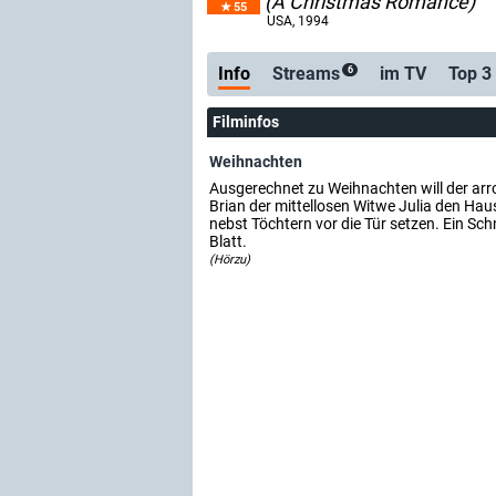
(A Christmas Romance)
55
USA
, 1994
Info
Streams
im TV
Top 3
6
Filminfos
Weihnachten
Ausgerechnet zu Weihnachten will der ar
Brian der mittellosen Witwe Julia den Hau
nebst Töchtern vor die Tür setzen. Ein S
Blatt.
(Hörzu)