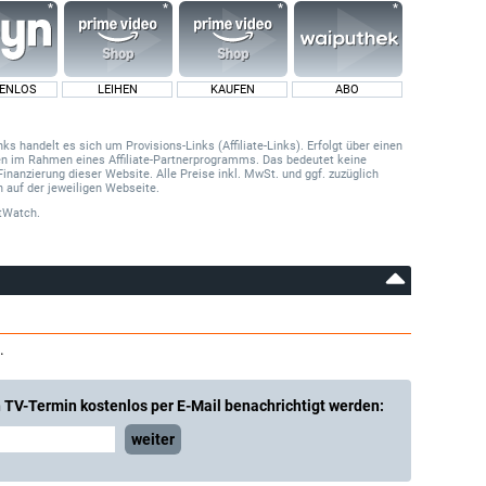
ENLOS
LEIHEN
KAUFEN
ABO
 handelt es sich um Provisions-Links (Affiliate-Links). Erfolgt über einen
onen im Rahmen eines Affiliate-Partnerprogramms. Das bedeutet keine
Finanzierung dieser Website. Alle Preise inkl. MwSt. und ggf. zuzüglich
 auf der jeweiligen Webseite.
tWatch.
.
 TV-Termin kostenlos per E-Mail benachrichtigt werden:
weiter