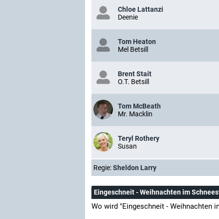
Chloe Lattanzi
Deenie
Tom Heaton
Mel Betsill
Brent Stait
O.T. Betsill
Tom McBeath
Mr. Macklin
Teryl Rothery
Susan
Regie:
Sheldon Larry
Eingeschneit - Weihnachten im Schnee
Wo wird "Eingeschneit - Weihnachten 