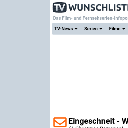
Das Film- und Fernsehserien-Infopor
TV-News
Serien
Filme
Eingeschneit - 