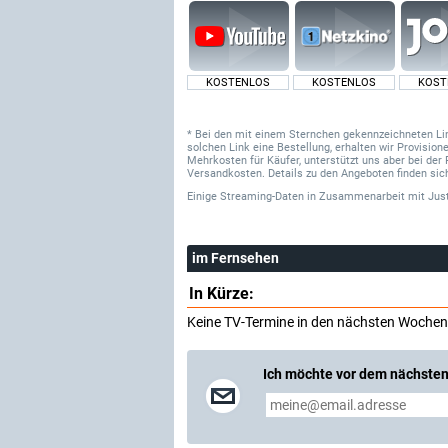
KOSTENLOS
KOSTENLOS
KOST
* Bei den mit einem Sternchen gekennzeichneten Links
solchen Link eine Bestellung, erhalten wir Provisi
Mehrkosten für Käufer, unterstützt uns aber bei der 
Versandkosten. Details zu den Angeboten finden sich
Einige Streaming-Daten
in Zusammenarbeit mit
Jus
im Fernsehen
In Kürze:
Keine TV-Termine in den nächsten Wochen
Ich möchte vor dem nächsten