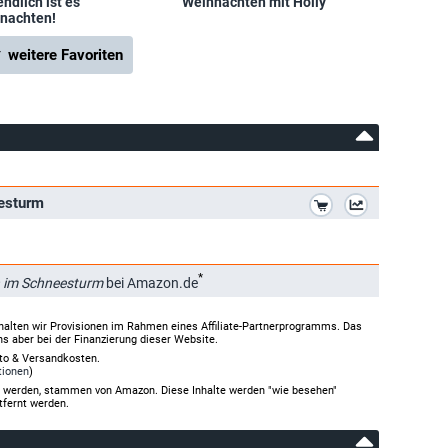
ndlich ist es
Weihnachten mit Holly
nachten!
 weitere Favoriten
*
eesturm
*
n im Schneesturm
bei Amazon.de
halten wir Provisionen im Rahmen eines Affiliate-Partnerprogramms. Das
ns aber bei der Finanzierung dieser Website.
rto & Versandkosten.
tionen
)
gt werden, stammen von Amazon. Diese Inhalte werden "wie besehen"
tfernt werden.