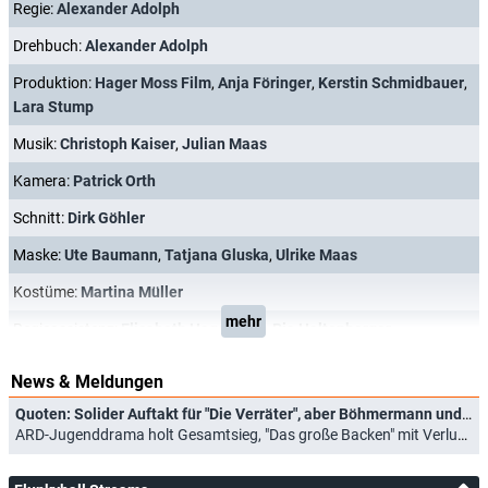
Regie:
Alexander Adolph
Drehbuch:
Alexander Adolph
Produktion:
Hager Moss Film
,
Anja Föringer
,
Kerstin Schmidbauer
,
Lara Stump
Musik:
Christoph Kaiser
,
Julian Maas
Kamera:
Patrick Orth
Schnitt:
Dirk Göhler
Maske:
Ute Baumann
,
Tatjana Gluska
,
Ulrike Maas
Kostüme:
Martina Müller
mehr
Regieassistenz:
Elisabeth Hagemann
,
Pia Haltenberger
News & Meldungen
Quoten: Solider Auftakt für "Die Verräter", aber Böhmermann und Pufpaff bei Jüngeren stärker
ARD-Jugenddrama holt Gesamtsieg, "Das große Backen" mit Verlusten (21.09.2023)