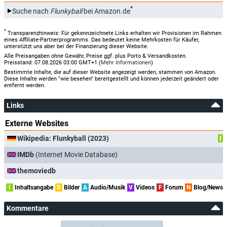
*
Suche nach
Flunkyball
bei Amazon.de
*
Transparenzhinweis: Für gekennzeichnete Links erhalten wir Provisionen im Rahmen
eines Affiliate-Partnerprogramms. Das bedeutet keine Mehrkosten für Käufer,
unterstützt uns aber bei der Finanzierung dieser Website.
Alle Preisangaben ohne Gewähr, Preise ggf. plus Porto & Versandkosten.
Preisstand: 07.08.2026 03:00 GMT+1 (
Mehr Informationen
)
Bestimmte Inhalte, die auf dieser Website angezeigt werden, stammen von Amazon.
Diese Inhalte werden "wie besehen" bereitgestellt und können jederzeit geändert oder
entfernt werden.
Links
Externe Websites
Wikipedia: Flunkyball (2023)
I
IMDb
(Internet Movie Database)
themoviedb
I
Inhaltsangabe
B
Bilder
A
Audio/Musik
V
Videos
F
Forum
N
Blog/News
Kommentare