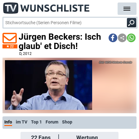
Jürgen Beckers: Isch
glaub' et Disch!
22
D
, 2012
WDR/Melanie Grande
Info
im TV
Top 1
Forum
Shop
22
Fans
Wertung