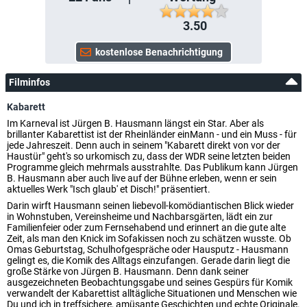
3.50
Filminfos
Kabarett
Im Karneval ist Jürgen B. Hausmann längst ein Star. Aber als
brillanter Kabarettist ist der Rheinländer einMann - und ein Muss - für
jede Jahreszeit. Denn auch in seinem "Kabarett direkt von vor der
Haustür" geht's so urkomisch zu, dass der WDR seine letzten beiden
Programme gleich mehrmals ausstrahlte. Das Publikum kann Jürgen
B. Hausmann aber auch live auf der Bühne erleben, wenn er sein
aktuelles Werk "Isch glaub' et Disch!" präsentiert.
Darin wirft Hausmann seinen liebevoll-komödiantischen Blick wieder
in Wohnstuben, Vereinsheime und Nachbarsgärten, lädt ein zur
Familienfeier oder zum Fernsehabend und erinnert an die gute alte
Zeit, als man den Knick im Sofakissen noch zu schätzen wusste. Ob
Omas Geburtstag, Schulhofgespräche oder Hausputz - Hausmann
gelingt es, die Komik des Alltags einzufangen. Gerade darin liegt die
große Stärke von Jürgen B. Hausmann. Denn dank seiner
ausgezeichneten Beobachtungsgabe und seines Gespürs für Komik
verwandelt der Kabarettist alltägliche Situationen und Menschen wie
Du und ich in treffsichere, amüsante Geschichten und echte Originale.