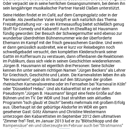
Oder verpackt sie in seine herrlichen Gesangsnummern, bei denen ihn
sein langjähriger musikalischer Partner Harald Claßen unterstützt.
Seine Helden findet er im Café, auf dem Campingplatz oder in der
Familie. Als zweifacher Vater knöpft er sich natürlich das Thema
Freizeitgestaltung vor - so ein Kirmesausflug bietet schließlich genug
Stoff für Comedy und Kabarett! Auch im Ehealltag ist Hausmann
fündig geworden: Der Besuch der Schwiegermutter wird ebenso zur
wunderbar überdrehten Bühnennummer wie der überforderte
Ehemann im Kampf mit der frisch gewaschenen Gardine. Und wenn
er dann genüsslich ausbreitet, wie er kurz vor Reisebeginn noch
schweißgebadet versucht, den kompletten Kleiderschrank seiner
Gattin im Kofferraum zu verstauen, dann offenbaren die Reaktionen
im Publikum, dass sich viele in seinen Geschichten wiedererkennen.
Jürgen B. Hausmann ist eigentlich drei Personen: Seine Schüler
kennen ihn unter seinem richtigen Namen "Jürgen Beckers" als Lehrer
für Griechisch, Geschichte und Latein. Die Karnevalisten lieben ihn als
"Ne Hausmann", egal ob im Saal auf den Sitzungen der großen
rheinischen Karnevalsvereine oder im Fernsehen bei "Karneval in Köln"
oder "Düsseldorf Helau". Und als Kabarettist ist er unter dem
Pseudonym "Jürgen B. Hausmann" längst eine feste Größe auf den
Bühnen und im TV. Der WDR und 3sat strahlten sein aktuelles
Programm "Isch glaub' et Disch!" bereits mehrmals mit großem Erfolg
aus. Überhaupt ist der gebürtige Alsdorfer im WDR ein gern
gesehener Gast: Götz Alsmann und Christine Westermann
unterzogen den Kabarettisten im September 2012 dem ultimativen
"Zimmer frei"-Test, im Januar 2013 lud er zu "Blötschkopp und die
Rampensäue" ein und überzeugte im Februar auch bei "Stratmanns"