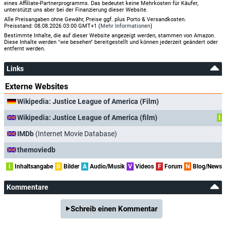
eines Affiliate-Partnerprogramms. Das bedeutet keine Mehrkosten für Käufer,
unterstützt uns aber bei der Finanzierung dieser Website.
Alle Preisangaben ohne Gewähr, Preise ggf. plus Porto & Versandkosten.
Preisstand: 08.08.2026 03:00 GMT+1 (
Mehr Informationen
)
Bestimmte Inhalte, die auf dieser Website angezeigt werden, stammen von Amazon.
Diese Inhalte werden "wie besehen" bereitgestellt und können jederzeit geändert oder
entfernt werden.
Links
Externe Websites
Wikipedia: Justice League of America (Film)
Wikipedia: Justice League of America (film)
I
IMDb
(Internet Movie Database)
themoviedb
I
Inhaltsangabe
B
Bilder
A
Audio/Musik
V
Videos
F
Forum
N
Blog/News
Kommentare
Schreib einen Kommentar