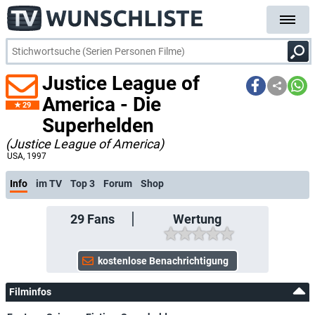
Justice League of
America - Die
29
Superhelden
(Justice League of America)
USA
, 1997
Info
im TV
Top 3
Forum
Shop
29
Fans
Wertung
Filminfos