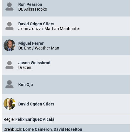
Ron Pearson
Dr. Arliss Hopke
David Odgen Stiers
J'onn J'onzz / Martian Manhunter
Miguel Ferrer
Dr. Eno / Weather Man
Jason Weissbrod
Drazen
Kim Oja
David Ogden Stiers
Regie:
Félix Enríquez Alcalá
Drehbuch:
Lorne Cameron
,
David Hoselton