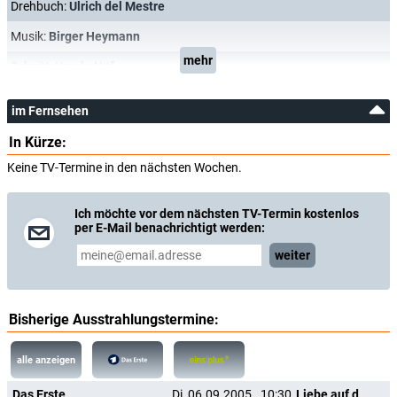
Drehbuch:
Ulrich del Mestre
Musik:
Birger Heymann
mehr
Schnitt:
Ursula Höf
im Fernsehen
In Kürze:
Keine TV-Termine in den nächsten Wochen.
Ich möchte vor dem nächsten TV-Termin kostenlos
per E-Mail benachrichtigt werden:
weiter
Bisherige Ausstrahlungstermine:
alle anzeigen
Das Erste
Di, 06.09.2005
10:30
Liebe auf den zweiten Blick