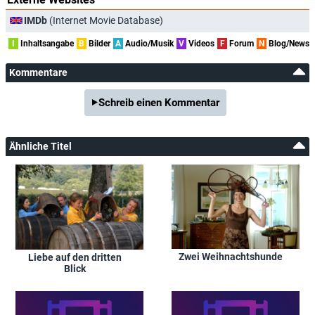
IMDb
(Internet Movie Database)
I
Inhaltsangabe
B
Bilder
A
Audio/Musik
V
Videos
F
Forum
N
Blog/News
Kommentare
Schreib einen Kommentar
Ähnliche Titel
Zwei Weihnachtshunde
Liebe auf den dritten
Blick