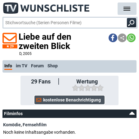
Liebe auf den
zweiten Blick
29
D
, 2005
Info
im TV
Forum
Shop
29
Fans
Wertung
Filminfos
Komödie
,
Fernsehfilm
Noch keine Inhaltsangabe vorhanden.