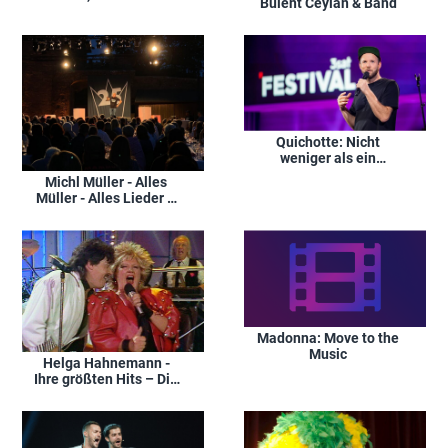
Bülent Ceylan & Band
Quichotte: Nicht
weniger als ein
Spektakel
Michl Müller - Alles
Müller - Alles Lieder –
Michl Müller feiert sein
25-jähriges
Bühnenjubiläum
Madonna: Move to the
Music
Helga Hahnemann -
Ihre größten Hits – Die
musikalische Henne