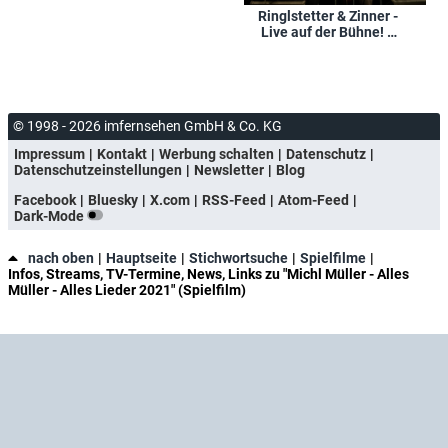
Ringlstetter & Zinner -
Live auf der Bühne! –
Höhepunkte aus '2
Typen, 2 Gitarren, 2
Bücher'
© 1998 - 2026 imfernsehen GmbH & Co. KG
Impressum
Kontakt
Werbung schalten
Datenschutz
Datenschutzeinstellungen
Newsletter
Blog
Facebook
Bluesky
X.com
RSS-Feed
Atom-Feed
Dark-Mode
nach oben
Hauptseite
Stichwortsuche
Spielfilme
Infos, Streams, TV-Termine, News, Links zu "Michl Müller - Alles
Müller - Alles Lieder 2021" (Spielfilm)