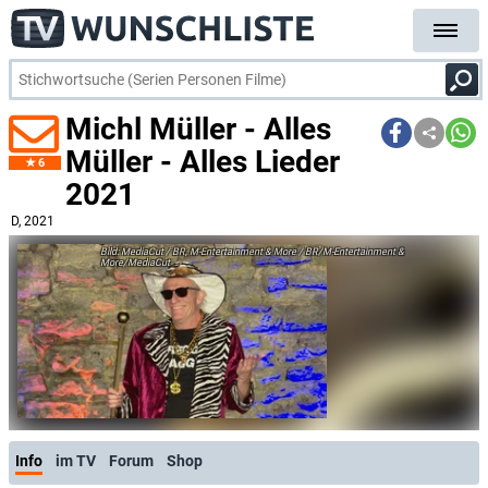
Michl Müller - Alles
Müller - Alles Lieder
6
2021
D
, 2021
MediaCut / BR, M-Entertainment & More / BR/M-Entertainment &
More/MediaCut
Info
im TV
Forum
Shop