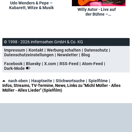
Udo Wenders & Pepe –
Kabarett, Witze & Musik
Willy Astor - Live auf
der Bühne –
Höhepunkte aus 'Pointe
of no Return'
© 1998 - 2026 imfernsehen GmbH & Co. KG
Impressum
Kontakt
Werbung schalten
Datenschutz
Datenschutzeinstellungen
Newsletter
Blog
Facebook
Bluesky
X.com
RSS-Feed
Atom-Feed
Dark-Mode
nach oben
Hauptseite
Stichwortsuche
Spielfilme
Infos, Streams, TV-Termine, News, Links zu "Michl Müller - Alles
Müller - Alles Lieder" (Spielfilm)