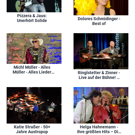
Pizzera & Jaus:
Dolores Schmidinger -
Unerhört Solide
Best of
Michl Müller - Alles
Müller - Alles Lieder
Ringlstetter & Zinner -
2021
Live auf der Bühne! –
Höhepunkte aus '2
Typen, 2 Gitarren, 2
Bücher'
Katie Straßer - 50+
Helga Hahnemann -
Jahre Austropop
Ihre größten Hits – Die