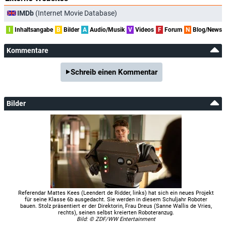
IMDb
(Internet Movie Database)
I
Inhaltsangabe
B
Bilder
A
Audio/Musik
V
Videos
F
Forum
N
Blog/News
Kommentare
Schreib einen Kommentar
Bilder
Referendar Mattes Kees (Leendert de Ridder, links) hat sich ein neues Projekt
für seine Klasse 6b ausgedacht. Sie werden in diesem Schuljahr Roboter
bauen. Stolz präsentiert er der Direktorin, Frau Dreus (Sanne Wallis de Vries,
rechts), seinen selbst kreierten Roboteranzug.
Bild: © ZDF/WW Entertainment