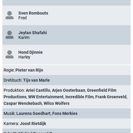
Sven Rombouts
Fred
Jeylan Shafahi
Karim
Hond Djinnie
Harley
Regie:
Pieter van Rijn
Drehbuch:
Tijs van Marle
Produktion:
Ariel Castillo
,
Arjen Oosterbaan
,
Greenfield Film
Productions
,
WW Entertainment
,
Incredible Film
,
Frank Groenveld
,
Caspar Wenckebach
,
Wilco Wolfers
Musik:
Laurens Goedhart
,
Fons Merkies
Kamera:
Joost Rietdijk