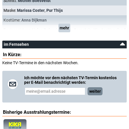
Schnitt:
Michiel Boesveldt
Maske:
Marissa Coster
,
Pur Thijs
Kostüme:
Anna Dijkman
mehr
Regieassistenz:
Helen Dalessi
,
Noortje Gerestein
,
Wouter Hoogland
im Fernsehen
In Kürze:
Keine TV-Termine in den nächsten Wochen.
Ich möchte vor dem nächsten TV-Termin kostenlos
per E-Mail benachrichtigt werden:
weiter
Bisherige Ausstrahlungstermine: