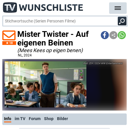
Mister Twister - Auf
eigenen Beinen
18
(Mees Kees op eigen benen)
NL
, 2024
ZDF/2024 WW Entertainment
Info
im TV
Forum
Shop
Bilder