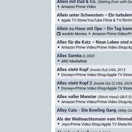
Allein mit Dad & Co.
(Getting Even with Da
Amazon Prime Video
Allein unter Schwestern – Ein turbule
Apple TV Store/YouTube Filme & TV/filmfr
Allein zu Haus mit Opa – Ein Tag kann
wedotv Movies
Amazon Prime Video/Prime Video Shop/Apple TV Stor
Alles für die Katz – Neun Leben sind 
Amazon Prime Video/Prime Video Shop/Apple TV St
Alles Samba
D, 2003
ARD Mediathek
Alles steht Kopf
(Inside Out)
USA, 2015
Disney+/Prime Video Shop/Apple TV Store/Sk
Alles steht Kopf 2
(Inside Out 2)
USA, 2024
Disney+/Prime Video Shop/Apple TV Store/Sk
Alles voller Monster
(Stitch Head)
GB/F/D/
Amazon Prime Video/Prime Video Shop/Apple TV 
Alley Cats - Die Bowling Gang
(Alley Ca
Als der Weihnachtsmann vom Himmel 
Joyn/Prime Video Shop/Apple TV Store/Kixi Sele