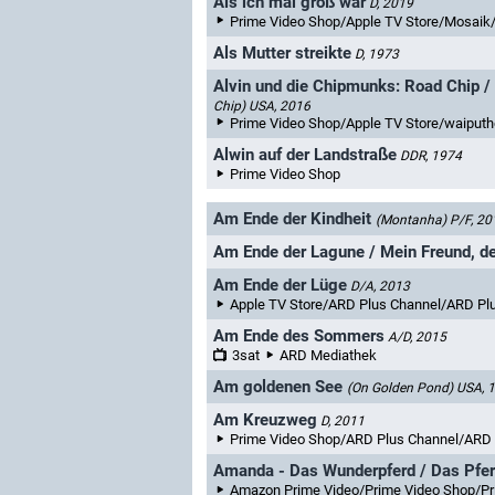
Als ich mal groß war
D, 2019
Prime Video Shop/Apple TV Store/Mosaik
Als Mutter streikte
D, 1973
Alvin und die Chipmunks: Road Chip /
Chip)
USA, 2016
Prime Video Shop/Apple TV Store/waiputhek/S
Alwin auf der Landstraße
DDR, 1974
Prime Video Shop
Am Ende der Kindheit
(Montanha)
P/F, 20
Am Ende der Lagune / Mein Freund, de
Am Ende der Lüge
D/A, 2013
Apple TV Store/ARD Plus Channel/ARD Pl
Am Ende des Sommers
A/D, 2015
3sat
ARD Mediathek
Am goldenen See
(On Golden Pond)
USA, 
Am Kreuzweg
D, 2011
Prime Video Shop/ARD Plus Channel/ARD
Amanda - Das Wunderpferd / Das Pfe
Amazon Prime Video/Prime Video Shop/Pri