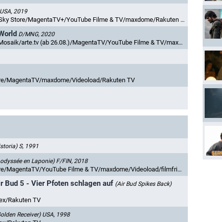
USA, 2019
ky Store/MagentaTV+/YouTube Filme & TV/maxdome/Rakuten TV
 World
D/MNG, 2020
k/arte.tv (ab 26.08.)/MagentaTV/YouTube Filme & TV/maxdome/Videoload
tore/MagentaTV/maxdome/Videoload/Rakuten TV
storia)
S, 1991
 odyssée en Laponie)
F/FIN, 2018
gentaTV/YouTube Filme & TV/maxdome/Videoload/filmfriend/Rakuten TV
ir Bud 5 - Vier Pfoten schlagen auf
(Air Bud Spikes Back)
ex/Rakuten TV
Golden Receiver)
USA, 1998