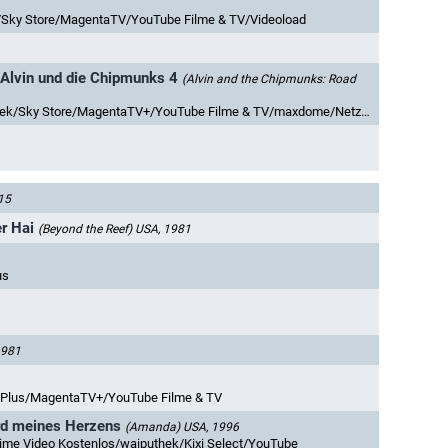
/Sky Store/MagentaTV/YouTube Filme & TV/Videoload
 Alvin und die Chipmunks 4
(Alvin and the Chipmunks: Road
ky Store/MagentaTV+/YouTube Filme & TV/maxdome/Netzkino/Rakuten TV
15
r Hai
(Beyond the Reef)
USA, 1981
us
1981
 Plus/MagentaTV+/YouTube Filme & TV
rd meines Herzens
(Amanda)
USA, 1996
me Video Kostenlos/waiputhek/Kixi Select/YouTube