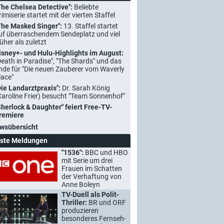
The Chelsea Detective":
Beliebte
rimiserie startet mit der vierten Staffel
The Masked Singer":
13. Staffel startet
uf überraschendem Sendeplatz und viel
rüher als zuletzt
isney+- und Hulu-Highlights im August:
Death in Paradise", "The Shards" und das
nde für "Die neuen Zauberer vom Waverly
lace"
Die Landarztpraxis":
Dr. Sarah König
Caroline Frier) besucht "Team Sonnenhof"
Sherlock & Daughter" feiert Free-TV-
remiere
wsübersicht
ste Meldungen
"1536":
BBC und HBO
mit Serie um drei
Frauen im Schatten
der Verhaftung von
Anne Boleyn
TV-Duell als Polit-
Thriller:
BR und ORF
produzieren
besonderes Fernseh-