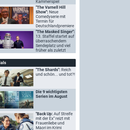
Kammerspiel
"The Varnell Hill
Show":
Neue
Comedyserie mit
Termin für
Deutschlandpremiere
"The Masked Singer":
13. Staffel startet auf
überraschendem
Sendeplatz und viel
früher als zuletzt
ials
"The Shards":
Reich
und schön... und tot?!
Die 9 wichtigsten
Serien im August
"Back Up:
Auf Streife
mit der Ex" reizt mit
Frauenliebe und
Māori im Krimi