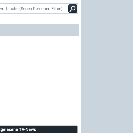
tgelesene TV-News