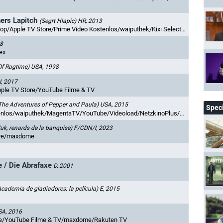
ers Lapitch
(Segrt Hlapic)
HR, 2013
ostenlos/waiputhek/Kixi Select/MagentaTV/YouTube/YouTube Filme & TV/maxdome/Videoload/Netzkino/Rakuten TV
8
ex
Of Ragtime)
USA, 1998
I, 2017
ple TV Store/YouTube Filme & TV
The Adventures of Pepper and Paula)
USA, 2015
Spec
s/waiputhek/MagentaTV/YouTube/Videoload/NetzkinoPlus/Rakuten TV
Yuk, renards de la banquise)
F/CDN/I, 2023
ore/maxdome
e / Die Abrafaxe
D, 2001
Academia de gladiadores: la película)
E, 2015
SA, 2016
be/YouTube Filme & TV/maxdome/Rakuten TV