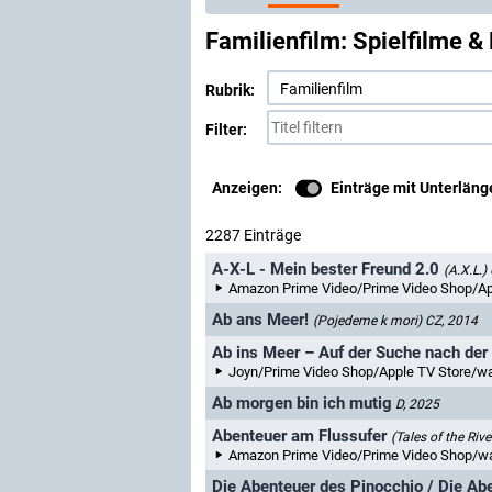
Familienfilm: Spielfilme & 
Rubrik:
Filter:
Anzeigen:
Einträge mit Unterlän
2287 Einträge
A-X-L - Mein bester Freund 2.0
(A.X.L.)
Amazon Prime Video/Prime Video Shop/Apple TV St
Ab ans Meer!
(Pojedeme k mori)
CZ, 2014
Ab ins Meer – Auf der Suche nach der 
Joyn/Prime Video Shop/Apple TV Store/waiputhek/N
Ab morgen bin ich mutig
D, 2025
Abenteuer am Flussufer
(Tales of the Riv
Amazon Prime Video/Prime Video Shop/wa
Die Abenteuer des Pinocchio / Die Ab