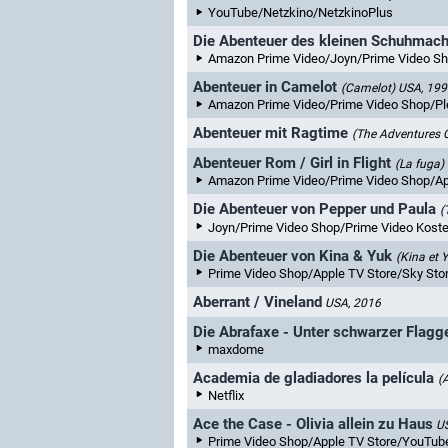
YouTube/Netzkino/NetzkinoPlus
Die Abenteuer des kleinen Schuhmach
Amazon Prime Video/Joyn/Prime Video Shop/Apple TV Store/Prime Video K
Abenteuer in Camelot
(Camelot)
USA, 199
Amazon Prime Video/Prime Video Shop/Pl
Abenteuer mit Ragtime
(The Adventures 
Abenteuer Rom / Girl in Flight
(La fuga)
Amazon Prime Video/Prime Video Shop/Ap
Die Abenteuer von Pepper und Paula
(
Joyn/Prime Video Shop/Prime Video Kostenlo
Die Abenteuer von Kina & Yuk
(Kina et 
Prime Video Shop/Apple TV Store/Sky St
Aberrant / Vineland
USA, 2016
Die Abrafaxe - Unter schwarzer Flagg
maxdome
Academia de gladiadores la película
(
Netflix
Ace the Case - Olivia allein zu Haus
U
Prime Video Shop/Apple TV Store/YouTu