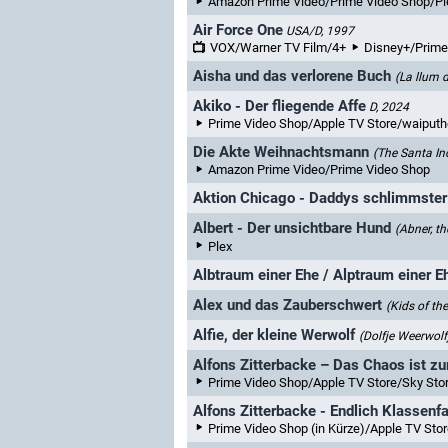
Amazon Prime Video/Prime Video Shop/Pl
Air Force One
USA/D, 1997
VOX/Warner TV Film/4+
Disney+/Prime 
Aisha und das verlorene Buch
(La llum d
Akiko - Der fliegende Affe
D, 2024
Prime Video Shop/Apple TV Store/waipu
Die Akte Weihnachtsmann
(The Santa In
Amazon Prime Video/Prime Video Shop
Aktion Chicago - Daddys schlimmster
Albert - Der unsichtbare Hund
(Abner, th
Plex
Albtraum einer Ehe / Alptraum einer E
Alex und das Zauberschwert
(Kids of th
Alfie, der kleine Werwolf
(Dolfje Weerwolf
Alfons Zitterbacke – Das Chaos ist zu
Prime Video Shop/Apple TV Store/Sky Stor
Alfons Zitterbacke - Endlich Klassenfa
Prime Video Shop (in Kürze)/Apple TV Store/S