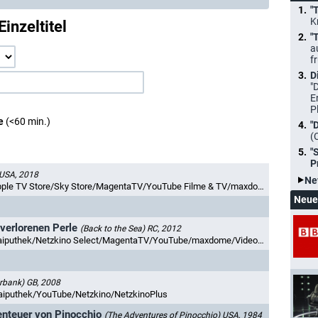
"
K
Einzeltitel
"
a
f
D
"
E
P
ge
(<60 min.)
"
(
"
P
USA, 2018
Ne
ore/Sky Store/MagentaTV/YouTube Filme & TV/maxdome/Videoload/Rakuten TV
Neue
verlorenen Perle
(Back to the Sea)
RC, 2012
etzkino Select/MagentaTV/YouTube/maxdome/Videoload/Netzkino/NetzkinoPlus
erbank)
GB, 2008
iputhek/YouTube/Netzkino/NetzkinoPlus
enteuer von Pinocchio
(The Adventures of Pinocchio)
USA, 1984