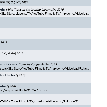
लीस चोर)
SU/IND, 1980
geln
(Alice Through the Looking Glass)
USA, 2016
y Store/MagentaTV/YouTube Filme & TV/maxdome/Videoload/Rakuten TV
 2012
 Avô)
P/E/F, 2022
den Coopers
(Love the Coopers)
USA, 2015
tars/Sky Store/YouTube Filme & TV/maxdome/Videoload/Rakuten TV
ont la loi
D, 2013
ilie
D, 2009
hop/waiputhek/Pluto TV On Demand
taTV/YouTube Filme & TV/maxdome/Videoload/Rakuten TV