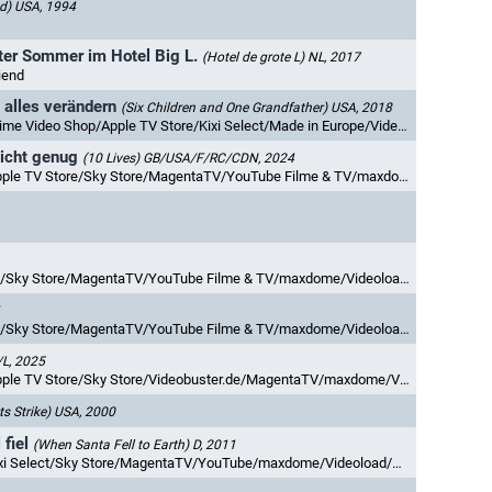
d)
USA, 1994
nter Sommer im Hotel Big L.
(Hotel de grote L)
NL, 2017
iend
 alles verändern
(Six Children and One Grandfather)
USA, 2018
e/Kixi Select/Made in Europe/Videobuster.de/MagentaTV/YouTube/YouTube Filme & TV/Videoload/Netzkino/NetzkinoPlus/Rakuten TV/wedotv
nicht genug
(10 Lives)
GB/USA/F/RC/CDN, 2024
ore/Sky Store/MagentaTV/YouTube Filme & TV/maxdome/Videoload/Rakuten TV
y Store/MagentaTV/YouTube Filme & TV/maxdome/Videoload/Rakuten TV
y Store/MagentaTV/YouTube Filme & TV/maxdome/Videoload/Rakuten TV
L, 2025
Store/Sky Store/Videobuster.de/MagentaTV/maxdome/Videoload/Rakuten TV
ts Strike)
USA, 2000
fiel
(When Santa Fell to Earth)
D, 2011
ct/Sky Store/MagentaTV/YouTube/maxdome/Videoload/Netzkino/Rakuten TV