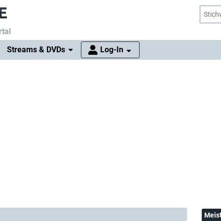
tal
Streams & DVDs
Log-In
Meis