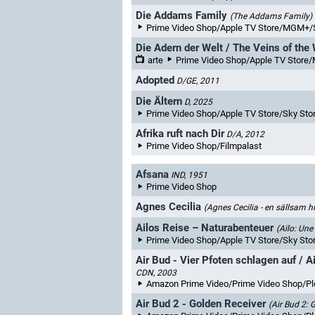
Die Addams Family
(The Addams Family)
Prime Video Shop/Apple TV Store/MGM+/S
Die Adern der Welt / The Veins of the
arte
Prime Video Shop/Apple TV Store/Mosai
Adopted
D/GE, 2011
Die Ältern
D, 2025
Prime Video Shop/Apple TV Store/Sky S
Afrika ruft nach Dir
D/A, 2012
Prime Video Shop/Filmpalast
Afsana
IND, 1951
Prime Video Shop
Agnes Cecilia
(Agnes Cecilia - en sällsam hi
Ailos Reise – Naturabenteuer
(Aïlo: Une
Prime Video Shop/Apple TV Store/Sky Store/Ma
Air Bud - Vier Pfoten schlagen auf / A
CDN, 2003
Amazon Prime Video/Prime Video Shop/Pl
Air Bud 2 - Golden Receiver
(Air Bud 2: 