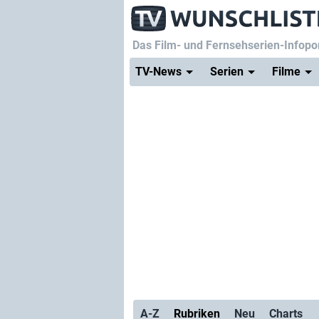
Das Film- und Fernsehserien-Infopor
TV-News
Serien
Filme
A-Z
Rubriken
Neu
Charts