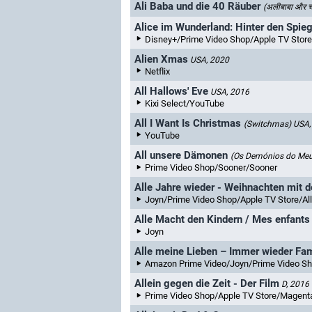
Ali Baba und die 40 Räuber
(अलीबाबा और च
Alice im Wunderland: Hinter den Spie
Disney+/Prime Video Shop/Apple TV Store/Sk
Alien Xmas
USA, 2020
Netflix
All Hallows' Eve
USA, 2016
Kixi Select/YouTube
All I Want Is Christmas
(Switchmas)
USA,
YouTube
All unsere Dämonen
(Os Demónios do Meu
Prime Video Shop/Sooner/Sooner
Alle Jahre wieder - Weihnachten mit 
Joyn/Prime Video Shop/Apple TV Store/Alls
Alle Macht den Kindern / Mes enfants f
Joyn
Alle meine Lieben – Immer wieder Fam
Amazon Prime Video/Joyn/Prime Video S
Allein gegen die Zeit - Der Film
D, 2016
Prime Video Shop/Apple TV Store/Magen