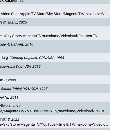
ex/Rakuten TV
Video Shop/Apple TV Store/Sky Store/MagentaTV/maxdome/Videoload
e l'Aisha)
E, 2025
thek/Sky Store/MagentaTV/maxdome/Videoload/Rakuten TV
cident)
USA/IRL, 2010
 Tag
(Coming Unglued)
CDN/USA, 1998
e Invisible Dog)
USA, 2013
he
D, 2000
e Round Table)
USA/CDN, 1995
je)
NL, 2011
rück
D, 2019
e/MagentaTV/YouTube Filme & TV/maxdome/Videoload/Rakuten TV
hrt!
D, 2022
ky Store/MagentaTV/YouTube Filme & TV/maxdome/Videoload/Rakuten TV