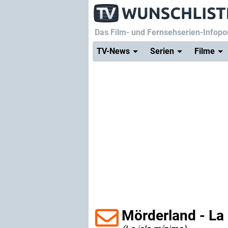
Das Film- und Fernsehserien-Infopor
TV-News
Serien
Filme
Mörderland - La