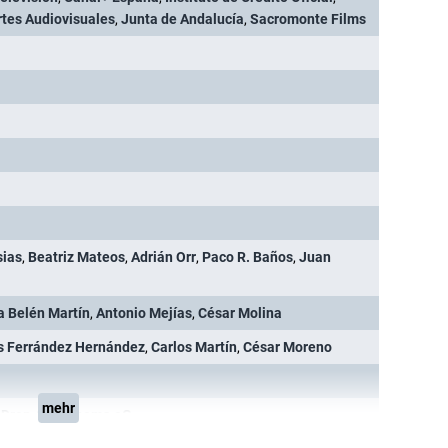
Artes Audiovisuales
,
Junta de Andalucía
,
Sacromonte Films
sias
,
Beatriz Mateos
,
Adrián Orr
,
Paco R. Baños
,
Juan
a Belén Martín
,
Antonio Mejías
,
César Molina
s Ferrández Hernández
,
Carlos Martín
,
César Moreno
mehr
,
Drop-Out Cinema eG