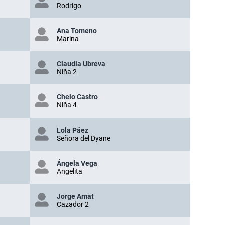
Rodrigo
Ana Tomeno
Marina
Claudia Ubreva
Niña 2
Chelo Castro
Niña 4
Lola Páez
Señora del Dyane
Ángela Vega
Angelita
Jorge Amat
Cazador 2