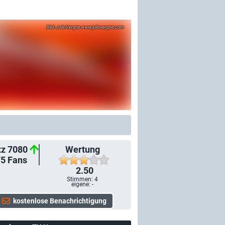
JulioVergne www.juliovergne.com
tz 7080
Wertung
75
Fans
2.50
Stimmen:
4
eigene: -