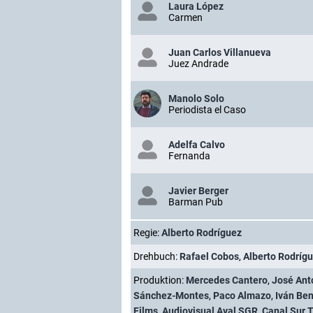
Laura López
Carmen
Juan Carlos Villanueva
Juez Andrade
Manolo Solo
Periodista el Caso
Adelfa Calvo
Fernanda
Javier Berger
Barman Pub
Regie:
Alberto Rodríguez
Drehbuch:
Rafael Cobos
,
Alberto Rodríg
Produktion:
Mercedes Cantero
,
José Ant
Sánchez-Montes
,
Paco Almazo
,
Iván Be
Films
,
Audiovisual Aval SGR
,
Canal Sur T