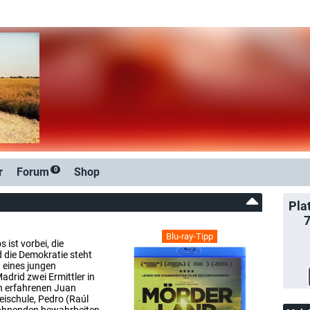
r
Forum
Shop
0
Pla
Blu-ray-Tipp
 ist vorbei, die
d die Demokratie steht
 eines jungen
drid zwei Ermittler in
n erfahrenen Juan
zeischule, Pedro (Raúl