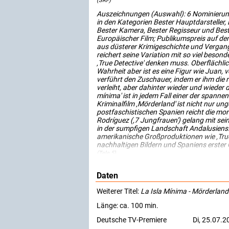
(SRF)
Auszeichnungen (Auswahl): 6 Nominierun
in den Kategorien Bester Hauptdarsteller,
Bester Kamera, Bester Regisseur und Best
Europäischer Film; Publikumspreis auf dem
aus düsterer Krimigeschichte und Vergang
reichert seine Variation mit so viel beson
‚True Detective' denken muss. Oberflächli
Wahrheit aber ist es eine Figur wie Juan, 
verführt den Zuschauer, indem er ihm di
verleiht, aber dahinter wieder und wieder 
mínima' ist in jedem Fall einer der spanne
Kriminalfilm ‚Mörderland' ist nicht nur 
postfaschistischen Spanien reicht die moral
Rodríguez (‚7 Jungfrauen') gelang mit se
in der sumpfigen Landschaft Andalusiens. 
amerikanische Großproduktionen wie ‚True
nachhaltigen Bildern und Spaniens erster 
(Tele 5)
Daten
Weiterer Titel:
La Isla Mínima - Mörderland
Länge: ca. 100 min.
Deutsche TV-Premiere
Di, 25.07.2