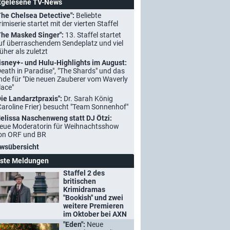
tgelesene TV-News
The Chelsea Detective":
Beliebte
rimiserie startet mit der vierten Staffel
The Masked Singer":
13. Staffel startet
uf überraschendem Sendeplatz und viel
rüher als zuletzt
isney+- und Hulu-Highlights im August:
Death in Paradise", "The Shards" und das
nde für "Die neuen Zauberer vom Waverly
lace"
Die Landarztpraxis":
Dr. Sarah König
Caroline Frier) besucht "Team Sonnenhof"
elissa Naschenweng statt DJ Ötzi:
eue Moderatorin für Weihnachtsshow
on ORF und BR
wsübersicht
ste Meldungen
Staffel 2 des
britischen
Krimidramas
"Bookish" und zwei
weitere Premieren
im Oktober bei AXN
"Eden":
Neue