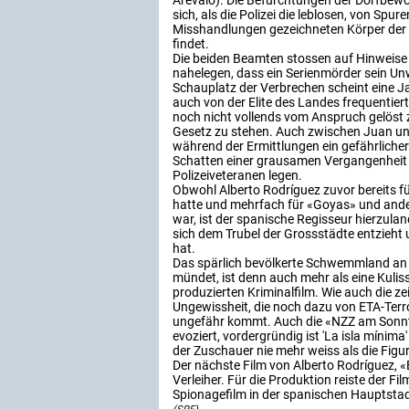
Arévalo). Die Befürchtungen der Dorfbe
sich, als die Polizei die leblosen, von Spur
Misshandlungen gezeichneten Körper der 
findet.
Die beiden Beamten stossen auf Hinweise 
nahelegen, dass ein Serienmörder sein Unw
Schauplatz der Verbrechen scheint eine Ja
auch von der Elite des Landes frequentiert
noch nicht vollends vom Anspruch gelöst
Gesetz zu stehen. Auch zwischen Juan un
während der Ermittlungen ein gefährlicher
Schatten einer grausamen Vergangenheit
Polizeiveteranen legen.
Obwohl Alberto Rodríguez zuvor bereits fün
hatte und mehrfach für «Goyas» und ande
war, ist der spanische Regisseur hierzula
sich dem Trubel der Grossstädte entzieht 
hat.
Das spärlich bevölkerte Schwemmland an je
mündet, ist denn auch mehr als eine Kulis
produzierten Kriminalfilm. Wie auch die zei
Ungewissheit, die noch dazu von ETA-Terr
ungefähr kommt. Auch die «NZZ am Sonnta
evoziert, vordergründig ist 'La isla mínima
der Zuschauer nie mehr weiss als die Figu
Der nächste Film von Alberto Rodríguez, «E
Verleiher. Für die Produktion reiste der F
Spionagefilm in der spanischen Hauptstad