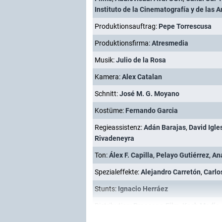
Instituto de la Cinematografía y de las 
Produktionsauftrag:
Pepe Torrescusa
Produktionsfirma:
Atresmedia
Musik:
Julio de la Rosa
Kamera:
Alex Catalan
Schnitt:
José M. G. Moyano
Kostüme:
Fernando Garcia
Regieassistenz:
Adán Barajas
,
David Igle
Rivadeneyra
Ton:
Álex F. Capilla
,
Pelayo Gutiérrez
,
An
Spezialeffekte:
Alejandro Carretón
,
Carlo
Stunts:
Ignacio Herráez
Distribution:
Praesens-Film
,
Koch Media