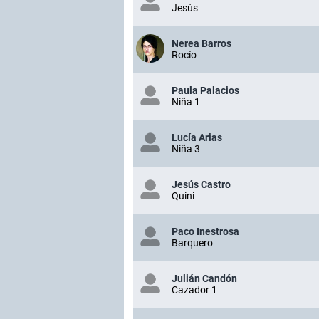
Jesús
Nerea Barros
Rocío
Paula Palacios
Niña 1
Lucía Arias
Niña 3
Jesús Castro
Quini
Paco Inestrosa
Barquero
Julián Candón
Cazador 1