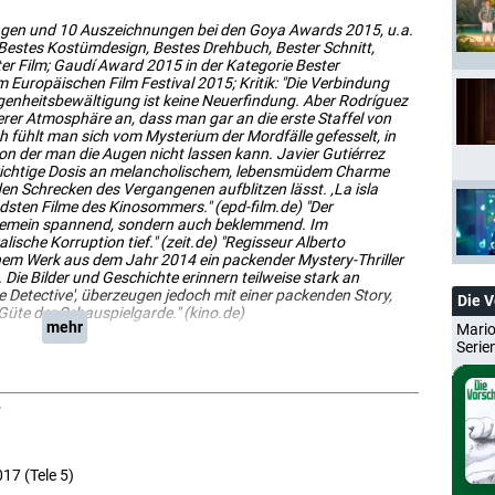
gen und 10 Auszeichnungen bei den Goya Awards 2015, u.a.
 Bestes Kostümdesign, Bestes Drehbuch, Bester Schnitt,
er Film; Gaudí Award 2015 in der Kategorie Bester
 Europäischen Film Festival 2015; Kritik: "Die Verbindung
enheitsbewältigung ist keine Neuerfindung. Aber Rodríguez
derer Atmosphäre an, dass man gar an die erste Staffel von
ch fühlt man sich vom Mysterium der Mordfälle gefesselt, in
von der man die Augen nicht lassen kann. Javier Gutiérrez
e richtige Dosis an melancholischem, lebensmüdem Charme
den Schrecken des Vergangenen aufblitzen lässt. ‚La isla
ndsten Filme des Kinosommers." (epd-film.de) "Der
ungemein spannend, sondern auch beklemmend. Im
ische Korruption tief." (zeit.de) "Regisseur Alberto
inem Werk aus dem Jahr 2014 ein packender Mystery-Thriller
Die Bilder und Geschichte erinnern teilweise stark an
 Detective', überzeugen jedoch mit einer packenden Story,
Die 
Güte der Schauspielgarde." (kino.de)
mehr
Mario
Serie
017 (Tele 5)