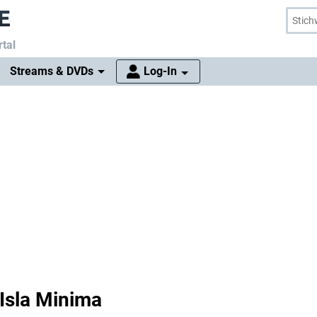
tal
Streams & DVDs
Log-In
 Isla Minima