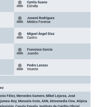
Cyntia Suano
Estrella
Josemi Rodríguez
Médico Forense
Miguel Ángel Díaz
Castro
Francisco García
Juanito
Pedro Lanzas
Vicente
uez
onio Félez
,
Mercedes Gamero
,
Mikel Lejarza
,
José
njumea-Rey
,
Manuela Ocón
,
AXN
,
Atresmedia Cine
,
Atípica
elevisión
,
Canal+ España
,
Instituto de Crédito Oficial
,