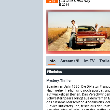
(La isla mínima)
75
E
, 2014
Info
Streams
im TV
Traile
21
Filminfos
Mystery
,
Thriller
Spanien im Jahr 1980. Die Diktatur Francos
Nachwehen freilich sind noch spürbar, un
auf wackeligen Beinen. Das Verschwinden
Schwesternpaars bringt aus dem fernen Ma
das einsame Marschland Andalusiens, de
(Javier Gutiérrez) und, frisch aus der Poli