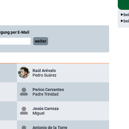
be
be
igung per E-Mail
weiter
Raúl Arévalo
Pedro Suárez
Perico Cervantes
Padre Trinidad
Jesús Carroza
Miguel
Antonio de la Torre