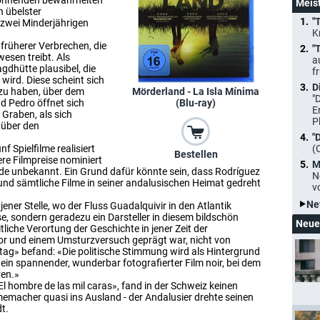
wohnenden bewahrheiten
Meis
en übelster
"
zwei Minderjährigen
K
früherer Verbrechen, die
"
esen treibt. Als
a
gdhütte plausibel, die
f
 wird. Diese scheint sich
D
 zu haben, über dem
Mörderland - La Isla Mínima
"
d Pedro öffnet sich
(Blu-ray)
E
 Graben, als sich
P
 über den
"
f Spielfilme realisiert
(
Bestellen
re Filmpreise nominiert
M
nde unbekannt. Ein Grund dafür könnte sein, dass Rodríguez
N
und sämtliche Filme in seiner andalusischen Heimat gedreht
v
Ne
ner Stelle, wo der Fluss Guadalquivir in den Atlantik
se, sondern geradezu ein Darsteller in diesem bildschön
Neue
tliche Verortung der Geschichte in jener Zeit der
or und einem Umsturzversuch geprägt war, nicht von
g» befand: «Die politische Stimmung wird als Hintergrund
' ein spannender, wunderbar fotografierter Film noir, bei dem
ren.»
l hombre de las mil caras», fand in der Schweiz keinen
ilmemacher quasi ins Ausland - der Andalusier drehte seinen
t.