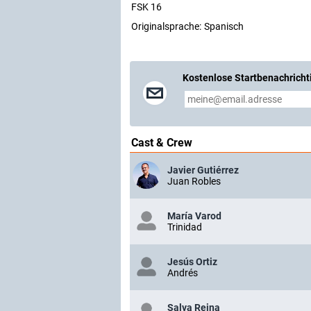
FSK 16
Originalsprache:
Spanisch
Kostenlose Startbenachricht
Cast & Crew
Javier Gutiérrez
Juan Robles
María Varod
Trinidad
Jesús Ortiz
Andrés
Salva Reina