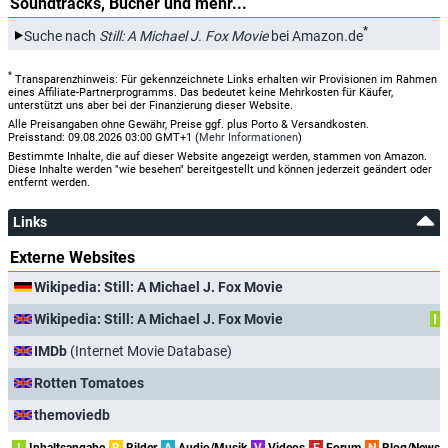
Soundtracks, Bücher und mehr...
*
Suche nach
Still: A Michael J. Fox Movie
bei Amazon.de
*
Transparenzhinweis: Für gekennzeichnete Links erhalten wir Provisionen im Rahmen
eines Affiliate-Partnerprogramms. Das bedeutet keine Mehrkosten für Käufer,
unterstützt uns aber bei der Finanzierung dieser Website.
Alle Preisangaben ohne Gewähr, Preise ggf. plus Porto & Versandkosten.
Preisstand: 09.08.2026 03:00 GMT+1 (
Mehr Informationen
)
Bestimmte Inhalte, die auf dieser Website angezeigt werden, stammen von Amazon.
Diese Inhalte werden "wie besehen" bereitgestellt und können jederzeit geändert oder
entfernt werden.
Links
Externe Websites
Wikipedia: Still: A Michael J. Fox Movie
Wikipedia: Still: A Michael J. Fox Movie
I
IMDb
(Internet Movie Database)
Rotten Tomatoes
themoviedb
I
Inhaltsangabe
B
Bilder
A
Audio/Musik
V
Videos
F
Forum
N
Blog/News