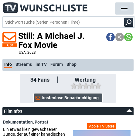
Still: A Michael J.
Fox Movie
34
USA
, 2023
Info
Streams
im TV
Forum
Shop
34
Fans
Wertung
Filminfos
Dokumentation
,
Porträt
Apple TV Store
Ein etwas klein gewachsener
Junge, der auf einer kanadischen