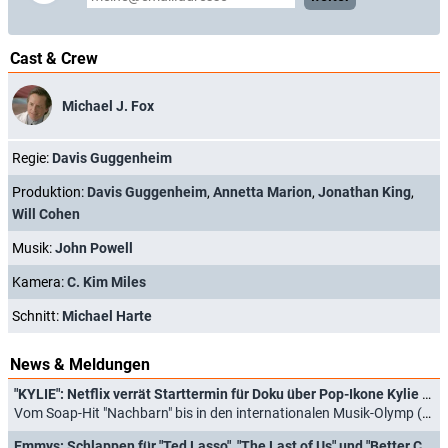
Cast & Crew
Michael J. Fox
Regie:
Davis Guggenheim
Produktion:
Davis Guggenheim
,
Annetta Marion
,
Jonathan King
,
Will Cohen
Musik:
John Powell
Kamera:
C. Kim Miles
Schnitt:
Michael Harte
News & Meldungen
"KYLIE": Netflix verrät Starttermin für Doku über Pop-Ikone Kylie Minogue
Vom Soap-Hit "Nachbarn" bis in den internationalen Musik-Olymp (05.05.2026)
Emmys: Schlappen für "Ted Lasso", "The Last of Us" und "Better Call Saul"