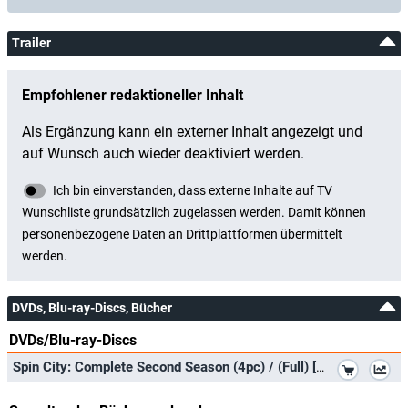
Trailer
DVDs, Blu-ray-Discs, Bücher
DVDs/Blu-ray-Discs
*
Spin City: Complete Second Season (4pc) / (Full) [DVD] [Region 1] [NTSC] [US Import]