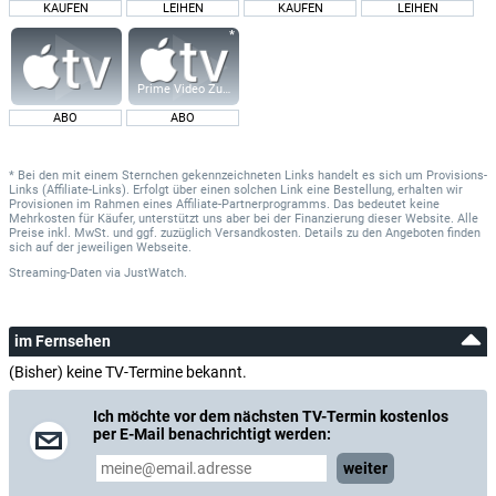
KAUFEN
LEIHEN
KAUFEN
LEIHEN
Prime Video Zusatz-Kanäle
ABO
ABO
* Bei den mit einem Sternchen gekennzeichneten Links handelt es sich um Provisions-
Links (Affiliate-Links). Erfolgt über einen solchen Link eine Bestellung, erhalten wir
Provisionen im Rahmen eines Affiliate-Partnerprogramms. Das bedeutet keine
Mehrkosten für Käufer, unterstützt uns aber bei der Finanzierung dieser Website. Alle
Preise inkl. MwSt. und ggf. zuzüglich Versandkosten. Details zu den Angeboten finden
sich auf der jeweiligen Webseite.
Streaming-Daten
via
JustWatch.
im Fernsehen
(Bisher) keine TV-Termine bekannt.
Ich möchte vor dem nächsten TV-Termin kostenlos
per E-Mail benachrichtigt werden:
weiter