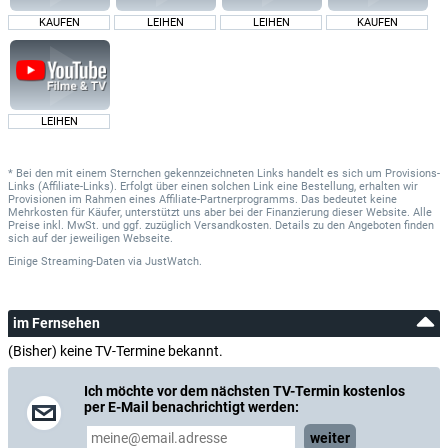
KAUFEN
LEIHEN
LEIHEN
KAUFEN
LEIHEN
* Bei den mit einem Sternchen gekennzeichneten Links handelt es sich um Provisions-
Links (Affiliate-Links). Erfolgt über einen solchen Link eine Bestellung, erhalten wir
Provisionen im Rahmen eines Affiliate-Partnerprogramms. Das bedeutet keine
Mehrkosten für Käufer, unterstützt uns aber bei der Finanzierung dieser Website. Alle
Preise inkl. MwSt. und ggf. zuzüglich Versandkosten. Details zu den Angeboten finden
sich auf der jeweiligen Webseite.
Einige Streaming-Daten
via
JustWatch.
im Fernsehen
(Bisher) keine TV-Termine bekannt.
Ich möchte vor dem nächsten TV-Termin kostenlos
per E-Mail benachrichtigt werden:
weiter