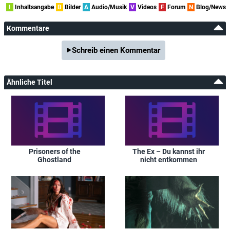
I
Inhaltsangabe
B
Bilder
A
Audio/Musik
V
Videos
F
Forum
N
Blog/News
Kommentare
Schreib einen Kommentar
Ähnliche Titel
Prisoners of the
The Ex – Du kannst ihr
Ghostland
nicht entkommen