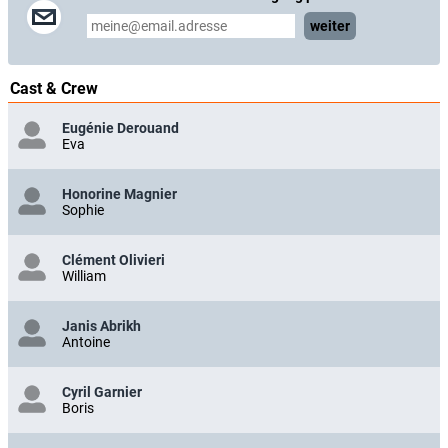
weiter
Cast & Crew
Eugénie Derouand
Eva
Honorine Magnier
Sophie
Clément Olivieri
William
Janis Abrikh
Antoine
Cyril Garnier
Boris