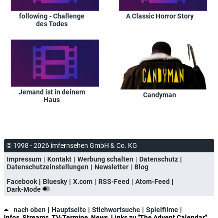
following - Challenge
A Classic Horror Story
des Todes
Jemand ist in deinem
Candyman
Haus
© 1998 - 2026 imfernsehen GmbH & Co. KG
Impressum
Kontakt
Werbung schalten
Datenschutz
Datenschutzeinstellungen
Newsletter
Blog
Facebook
Bluesky
X.com
RSS-Feed
Atom-Feed
Dark-Mode
nach oben
Hauptseite
Stichwortsuche
Spielfilme
Infos, Streams, TV-Termine, News, Links zu "The Advent Calendar"