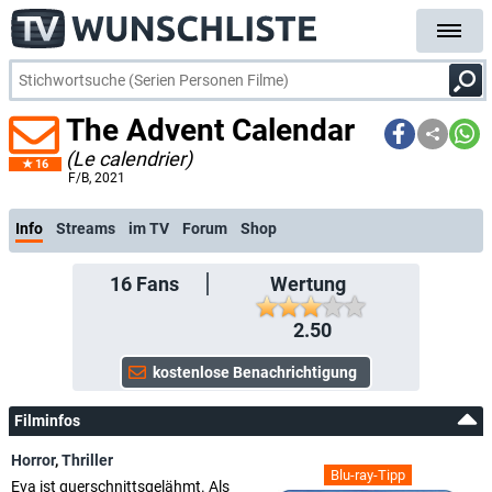
The Advent Calendar
(Le calendrier)
16
F/B
, 2021
Info
Streams
im TV
Forum
Shop
16
Fans
Wertung
2.50
Filminfos
Horror
,
Thriller
Blu-ray-Tipp
Eva ist querschnittsgelähmt. Als