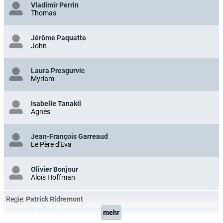
Vladimir Perrin
Thomas
Jérôme Paquatte
John
Laura Presgurvic
Myriam
Isabelle Tanakil
Agnès
Jean-François Garreaud
Le Père d'Eva
Olivier Bonjour
Aloïs Hoffman
Regie:
Patrick Ridremont
mehr
Drehbuch:
Patrick Ridremont