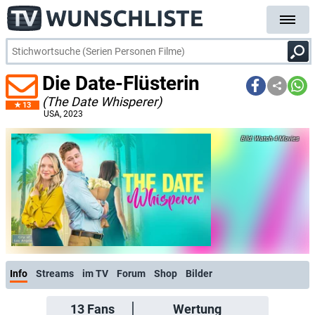
Die Date-Flüsterin
(The Date Whisperer)
13
USA
, 2023
Watch 4 Movies
Info
Streams
im TV
Forum
Shop
Bilder
13
Fans
Wertung