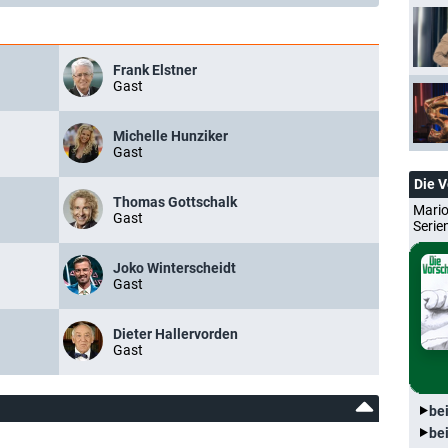
Frank Elstner
Gast
Michelle Hunziker
Gast
Die 
Thomas Gottschalk
Mario
Gast
Serie
Joko Winterscheidt
Gast
Dieter Hallervorden
Gast
be
be