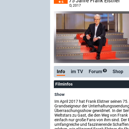
75 Jahre Frank Elstner
6
D
, 2017
Info
im TV
Forum
Shop
0
Filminfos
Show
Im April 2017 hat Frank Elstner seinen 75
Grandseigneur der Unterhaltungssendungen
Überraschungsshow gewidmet. In der Sen
Weltstars zu Gast, die den Weg von Frank 
einfach nur große Fans von ihm sind. Der 
umfangreiche und faszinierende Schaffen