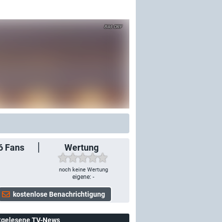
ORF
6
Fans
Wertung
noch keine Wertung
eigene: -
tgelesene TV-News