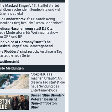
The Masked Singer":
13. Staffel startet
uf überraschendem Sendeplatz und viel
rüher als zuletzt
Die Landarztpraxis":
Dr. Sarah König
Caroline Frier) besucht "Team Sonnenhof"
elissa Naschenweng statt DJ Ötzi:
eue Moderatorin für Weihnachtsshow
on ORF und BR
The Voice of Germany" statt "The
asked Singer" am Samstagabend
Die Flodders" sind zurück:
An diesem Tag
tartet die neue Serie
wsübersicht
ste Meldungen
"Joko & Klaas
machen Urlaub":
An
diesem Tag startet die
neue Sendung des
Entertainer-Duos
Dieser "Blue Bloods"-
Veteran besucht
Spin-off "Boston
Blue"