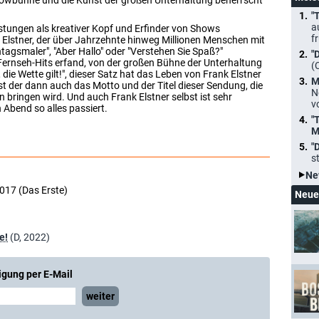
Showbühne und die Kunst der großen Unterhaltung beherrscht
"
a
tungen als kreativer Kopf und Erfinder von Shows
f
 Elstner, der über Jahrzehnte hinweg Millionen Menschen mit
tagsmaler", "Aber Hallo" oder "Verstehen Sie Spaß?"
"
 Fernseh-Hits erfand, von der großen Bühne der Unterhaltung
(
e Wette gilt!", dieser Satz hat das Leben von Frank Elstner
M
st der dann auch das Motto und der Titel dieser Sendung, die
N
ringen wird. Und auch Frank Elstner selbst ist sehr
v
Abend so alles passiert.
"
M
"
s
Ne
017 (Das Erste)
Neue
e!
(D, 2022)
igung per E-Mail
weiter