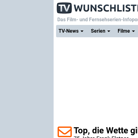
Das Film- und Fernsehserien-Infopor
TV-News
Serien
Filme
Top, die Wette gil