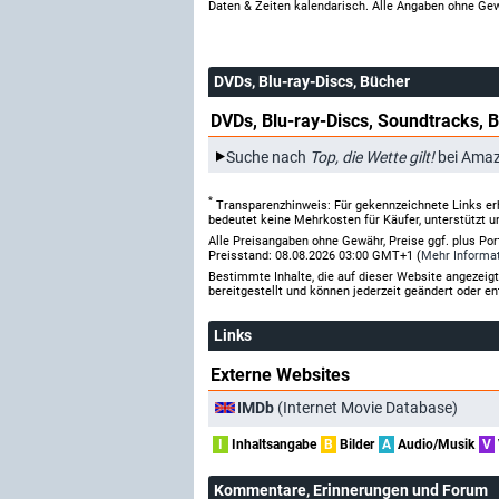
Daten & Zeiten kalendarisch. Alle Angaben ohne Gew
DVDs, Blu-ray-Discs, Bücher
DVDs, Blu-ray-Discs, Soundtracks, 
Suche nach
Top, die Wette gilt!
bei Ama
*
Transparenzhinweis: Für gekennzeichnete Links er
bedeutet keine Mehrkosten für Käufer, unterstützt u
Alle Preisangaben ohne Gewähr, Preise ggf. plus Po
Preisstand: 08.08.2026 03:00 GMT+1 (
Mehr Informa
Bestimmte Inhalte, die auf dieser Website angezei
bereitgestellt und können jederzeit geändert oder en
Links
Externe Websites
IMDb
(Internet Movie Database)
I
Inhaltsangabe
B
Bilder
A
Audio/Musik
V
Kommentare
, Erinnerungen und Forum