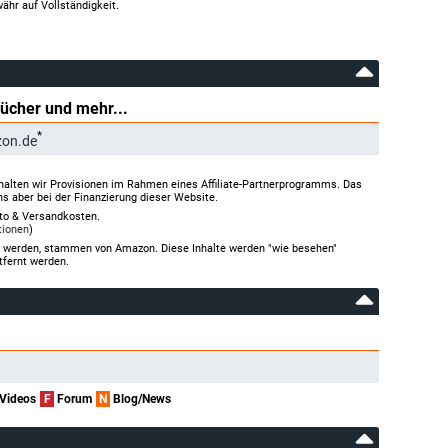
ähr auf Vollständigkeit.
Bücher und mehr...
*
zon.de
halten wir Provisionen im Rahmen eines Affiliate-Partnerprogramms. Das
ns aber bei der Finanzierung dieser Website.
rto & Versandkosten.
tionen
)
gt werden, stammen von Amazon. Diese Inhalte werden "wie besehen"
tfernt werden.
Videos
F
Forum
N
Blog/News