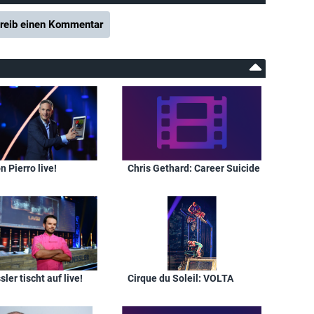
reib einen Kommentar
 Pierro live!
Chris Gethard: Career Suicide
ler tischt auf live!
Cirque du Soleil: VOLTA