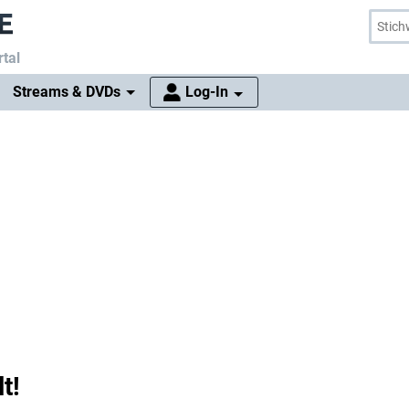
tal
Streams & DVDs
Log-In
t!