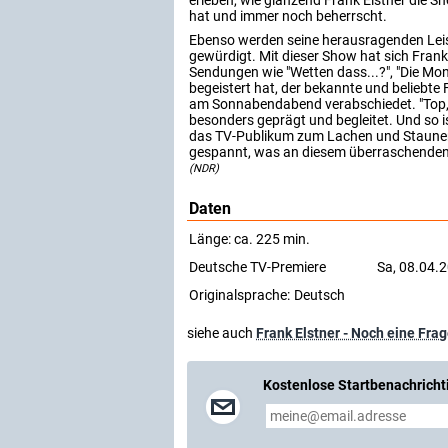
erleben, wie glänzend Frank Elstner die 
hat und immer noch beherrscht.
Ebenso werden seine herausragenden Leis
gewürdigt. Mit dieser Show hat sich Frank
Sendungen wie "Wetten dass...?", "Die Mon
begeistert hat, der bekannte und beliebte
am Sonnabendabend verabschiedet. "Top, di
besonders geprägt und begleitet. Und so i
das TV-Publikum zum Lachen und Staunen b
gespannt, was an diesem überraschenden 
(NDR)
Daten
Länge: ca. 225 min.
Deutsche TV-Premiere
Sa, 08.04.2
Originalsprache:
Deutsch
siehe auch
Frank Elstner - Noch eine Frag
Kostenlose Startbenachricht