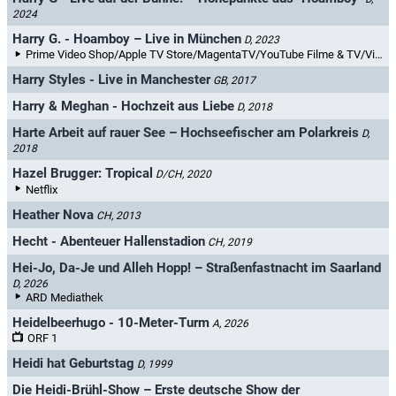
2024
Harry G. - Hoamboy – Live in München
D, 2023
Prime Video Shop/Apple TV Store/MagentaTV/YouTube Filme & TV/Videoload
Harry Styles - Live in Manchester
GB, 2017
Harry & Meghan - Hochzeit aus Liebe
D, 2018
Harte Arbeit auf rauer See – Hochseefischer am Polarkreis
D,
2018
Hazel Brugger: Tropical
D/CH, 2020
Netflix
Heather Nova
CH, 2013
Hecht - Abenteuer Hallenstadion
CH, 2019
Hei-Jo, Da-Je und Alleh Hopp! – Straßenfastnacht im Saarland
D, 2026
ARD Mediathek
Heidelbeerhugo - 10-Meter-Turm
A, 2026
ORF 1
Heidi hat Geburtstag
D, 1999
Die Heidi-Brühl-Show – Erste deutsche Show der