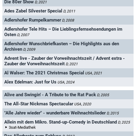
Die 80er Show
D, 2021
Ades Zabel Silvester Special
D, 2011
Adlershofer Rumpelkammer
D, 2008
Adlershofer Tele Hits – Die Lieblingsfernsehsendungen im
Osten
D, 2007
Adlershofer Wunschbriefkasten – Die Highlights aus den
Archiven
D, 2009
Advent live - Zauber der Vorweihnachtszeit / Advent extra -
Zauber der Vorweihnachtszeit
D, 2021
Al Walser: The 2021 Christmas Special
USA, 2021
Alex Edelman: Just for Us
USA, 2024
Alive and Swingin' - A Tribute to the Rat Pack
D, 2005
The All-Star Nickmas Spectacular
USA, 2020
"Alle Jahre wieder" - wunderbare Weihnachtslieder
D, 2015
Allein mit dem Mikro. Stand-up-Comedy in Deutschland
D, 2025
3sat-Mediathek