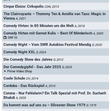
Cirque Eloize: Cirkopolis
CDN, 2013
The Clairvoyants – Thommy Ten & Amélie van Tass: Magic in
Vienna
A, 2021
Comedy Hirten: In 80 Minuten um die Welt
A, 2018
Comedy Hirten mit Gernot Kulis – Best Of Mörderisch
A, 2005
ORF III
Comedy Night – Vom SWR Autokino Festival Mendig
D, 2020
Comedy Night XXL
D, 2024
Die Comedy Show des Jahres
D, 2012
Der Comedygipfel - Das Jahr 2025
D, 2025
Prime Video Shop
Coole Schule
CH, 2014
Cordoba - Das Rückspiel
A, 2010
Corona - Nur Fehlalarm? Ein Talk Spezial mit Prof. Dr. Sucharit
Bhakdi
A, 2020
Da kommt was auf uns zu – Silvester-Show 1979
D, 1979