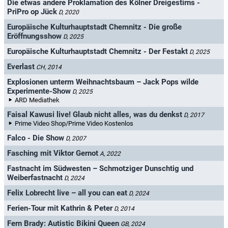
Die etwas andere Proklamation des Kölner Dreigestirns -
PriPro op Jück
D, 2020
Europäische Kulturhauptstadt Chemnitz - Die große
Eröffnungsshow
D, 2025
Europäische Kulturhauptstadt Chemnitz - Der Festakt
D, 2025
Everlast
CH, 2014
Explosionen unterm Weihnachtsbaum – Jack Pops wilde
Experimente-Show
D, 2025
ARD Mediathek
Faisal Kawusi live! Glaub nicht alles, was du denkst
D, 2017
Prime Video Shop/Prime Video Kostenlos
Falco - Die Show
D, 2007
Fasching mit Viktor Gernot
A, 2022
Fastnacht im Südwesten – Schmotziger Dunschtig und
Weiberfastnacht
D, 2024
Felix Lobrecht live – all you can eat
D, 2024
Ferien-Tour mit Kathrin & Peter
D, 2014
Fern Brady: Autistic Bikini Queen
GB, 2024