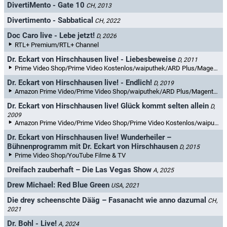
DivertiMento - Gate 10
CH, 2013
Divertimento - Sabbatical
CH, 2022
Doc Caro live - Lebe jetzt!
D, 2026
RTL+ Premium/RTL+ Channel
Dr. Eckart von Hirschhausen live! - Liebesbeweise
D, 2011
Prime Video Shop/Prime Video Kostenlos/waiputhek/ARD Plus/MagentaTV+
Dr. Eckart von Hirschhausen live! - Endlich!
D, 2019
Amazon Prime Video/Prime Video Shop/waiputhek/ARD Plus/MagentaTV+/MySpass
Dr. Eckart von Hirschhausen live! Glück kommt selten allein
D,
2009
Amazon Prime Video/Prime Video Shop/Prime Video Kostenlos/waiputhek/ARD Plus/MagentaTV+
Dr. Eckart von Hirschhausen live! Wunderheiler –
Bühnenprogramm mit Dr. Eckart von Hirschhausen
D, 2015
Prime Video Shop/YouTube Filme & TV
Dreifach zauberhaft – Die Las Vegas Show
A, 2025
Drew Michael: Red Blue Green
USA, 2021
Die drey scheenschte Dääg – Fasanacht wie anno dazumal
CH,
2021
Dr. Bohl - Live!
A, 2024