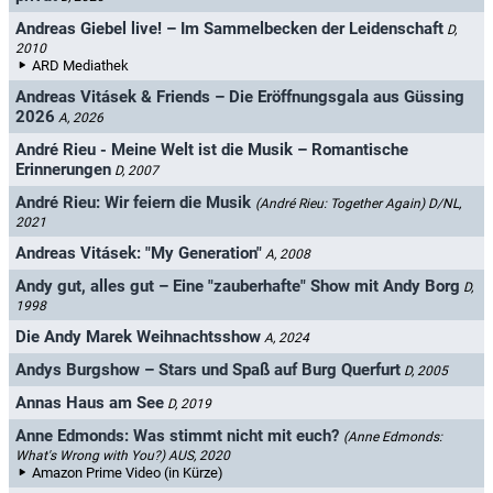
Andreas Giebel live! – Im Sammelbecken der Leidenschaft
D,
2010
ARD Mediathek
Andreas Vitásek & Friends – Die Eröffnungsgala aus Güssing
2026
A, 2026
André Rieu - Meine Welt ist die Musik – Romantische
Erinnerungen
D, 2007
André Rieu: Wir feiern die Musik
(André Rieu: Together Again)
D/NL,
2021
Andreas Vitásek: "My Generation"
A, 2008
Andy gut, alles gut – Eine "zauberhafte" Show mit Andy Borg
D,
1998
Die Andy Marek Weihnachtsshow
A, 2024
Andys Burgshow – Stars und Spaß auf Burg Querfurt
D, 2005
Annas Haus am See
D, 2019
Anne Edmonds: Was stimmt nicht mit euch?
(Anne Edmonds:
What's Wrong with You?)
AUS, 2020
Amazon Prime Video (in Kürze)