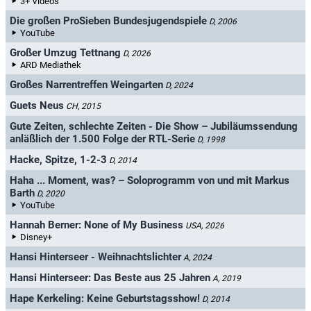
3+ Videos
Die großen ProSieben Bundesjugendspiele
D, 2006
YouTube
Großer Umzug Tettnang
D, 2026
ARD Mediathek
Großes Narrentreffen Weingarten
D, 2024
Guets Neus
CH, 2015
Gute Zeiten, schlechte Zeiten - Die Show – Jubiläumssendung
anläßlich der 1.500 Folge der RTL-Serie
D, 1998
Hacke, Spitze, 1-2-3
D, 2014
Haha ... Moment, was? – Soloprogramm von und mit Markus
Barth
D, 2020
YouTube
Hannah Berner: None of My Business
USA, 2026
Disney+
Hansi Hinterseer - Weihnachtslichter
A, 2024
Hansi Hinterseer: Das Beste aus 25 Jahren
A, 2019
Hape Kerkeling: Keine Geburtstagsshow!
D, 2014