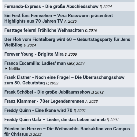
Fernando-Express - Die große Abschiedsshow
D, 2024
Ein Fest fürs Fernsehen – Vera Russwurm präsentiert
Highlights aus 70 Jahren TV
A, 2025
Festtage feiern! Fröhliche Weihnachten
D, 2019
Der Floh vom Fichtelberg wird 60 – Geburtstagsparty für Jens
Weißflog
D, 2024
Forever Young - Brigitte Mira
D, 2000
Franco Escamilla: Ladies' man
MEX, 2024
Netflix
Frank Elstner - Noch eine Frage! – Die Überraschungsshow
zum 80. Geburtstag
D, 2022
Frank Schöbel - Die große Jubiläumsshow
D, 2012
Franz Klammer - 70er Legendenrennen
A, 2023
Freddy Quinn - Eine Ikone wird 70
D, 2001
Freddy Quinn Gala – Lieder, die das Leben schrieb
D, 2001
Frieden im Herzen – Die Weihnachts-Backaktion von Campus
für Christus
D, 2022