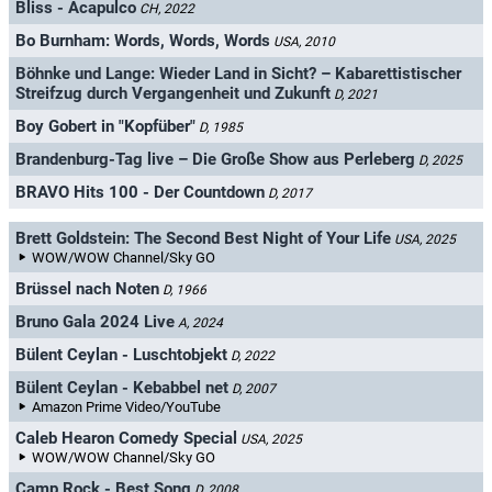
Bliss - Acapulco
CH, 2022
Bo Burnham: Words, Words, Words
USA, 2010
Böhnke und Lange: Wieder Land in Sicht? – Kabarettistischer
Streifzug durch Vergangenheit und Zukunft
D, 2021
Boy Gobert in "Kopfüber"
D, 1985
Brandenburg-Tag live – Die Große Show aus Perleberg
D, 2025
BRAVO Hits 100 - Der Countdown
D, 2017
Brett Goldstein: The Second Best Night of Your Life
USA, 2025
WOW/WOW Channel/Sky GO
Brüssel nach Noten
D, 1966
Bruno Gala 2024 Live
A, 2024
Bülent Ceylan - Luschtobjekt
D, 2022
Bülent Ceylan - Kebabbel net
D, 2007
Amazon Prime Video/YouTube
Caleb Hearon Comedy Special
USA, 2025
WOW/WOW Channel/Sky GO
Camp Rock - Best Song
D, 2008