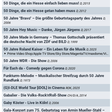
50 Dinge, die ein Hesse einfach lieben muss!
D, 2015
50 Dinge, die ein Hesse getan haben muss
D, 2012
50 Jahre "Bravo" – Die größte Geburtstagsparty des Jahres
D,
2006
50 Jahre Hey Music – Danke, Jürgen Jürgens
D, 2017
50 Jahre Made in Germany – Thomas Gottschalk präsentiert
die deutsche Nacht von ZDF und BILD
D, 1999
50 Jahre Roland Kaiser – Ein Leben für die Musik
D, 2025
Prime Video Shop/Apple TV Store/Sky Store/MagentaTV/maxdome/Videoload/Rakuten TV
50 Jahre WDR - Die Show
D, 2006
Für Euch da - Comedy gegen Corona
D, 2020
Funkturm-Melodie – Musikalischer Streifzug durch 50 Jahre
Rundfunk
D, 1973
(G)I-DLE World Tour [iDOL] in Cinema
ROK, 2025
Gabalier - Die Volks-Rock'n'Roll-Show
CH/D/A, 2014
Gaby Köster - Live in Köln!
D, 2006
Gala-Konzert zum 75. Geburtstag von Armin Mueller-Stahl –