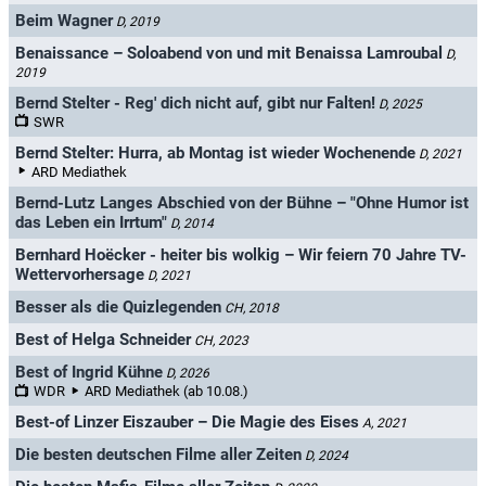
Beim Wagner
D, 2019
Benaissance – Soloabend von und mit Benaissa Lamroubal
D,
2019
Bernd Stelter - Reg' dich nicht auf, gibt nur Falten!
D, 2025
SWR
Bernd Stelter: Hurra, ab Montag ist wieder Wochenende
D, 2021
ARD Mediathek
Bernd-Lutz Langes Abschied von der Bühne – "Ohne Humor ist
das Leben ein Irrtum"
D, 2014
Bernhard Hoëcker - heiter bis wolkig – Wir feiern 70 Jahre TV-
Wettervorhersage
D, 2021
Besser als die Quizlegenden
CH, 2018
Best of Helga Schneider
CH, 2023
Best of Ingrid Kühne
D, 2026
WDR
ARD Mediathek (ab 10.08.)
Best-of Linzer Eiszauber – Die Magie des Eises
A, 2021
Die besten deutschen Filme aller Zeiten
D, 2024