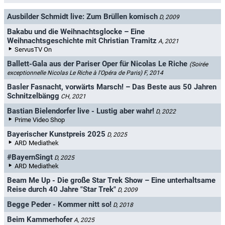
Ausbilder Schmidt live: Zum Brüllen komisch
D, 2009
Bakabu und die Weihnachtsglocke – Eine
Weihnachtsgeschichte mit Christian Tramitz
A, 2021
ServusTV On
Ballett-Gala aus der Pariser Oper für Nicolas Le Riche
(Soirée
exceptionnelle Nicolas Le Riche à l'Opéra de Paris)
F, 2014
Basler Fasnacht, vorwärts Marsch! – Das Beste aus 50 Jahren
Schnitzelbängg
CH, 2021
Bastian Bielendorfer live - Lustig aber wahr!
D, 2022
Prime Video Shop
Bayerischer Kunstpreis 2025
D, 2025
ARD Mediathek
#BayernSingt
D, 2025
ARD Mediathek
Beam Me Up - Die große Star Trek Show – Eine unterhaltsame
Reise durch 40 Jahre "Star Trek"
D, 2009
Begge Peder - Kommer nitt so!
D, 2018
Beim Kammerhofer
A, 2025