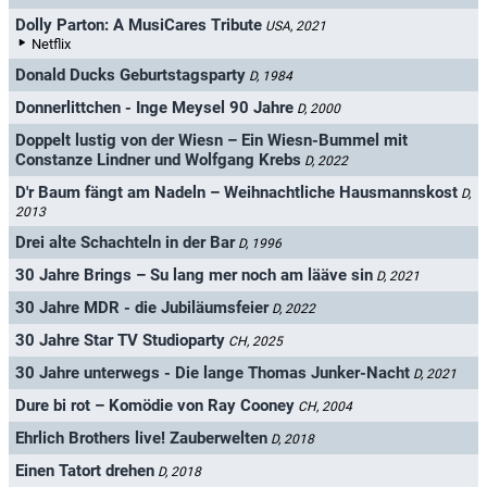
Dolly Parton: A MusiCares Tribute
USA, 2021
Netflix
Donald Ducks Geburtstagsparty
D, 1984
Donnerlittchen - Inge Meysel 90 Jahre
D, 2000
Doppelt lustig von der Wiesn – Ein Wiesn-Bummel mit
Constanze Lindner und Wolfgang Krebs
D, 2022
D'r Baum fängt am Nadeln – Weihnachtliche Hausmannskost
D,
2013
Drei alte Schachteln in der Bar
D, 1996
30 Jahre Brings – Su lang mer noch am lääve sin
D, 2021
30 Jahre MDR - die Jubiläumsfeier
D, 2022
30 Jahre Star TV Studioparty
CH, 2025
30 Jahre unterwegs - Die lange Thomas Junker-Nacht
D, 2021
Dure bi rot – Komödie von Ray Cooney
CH, 2004
Ehrlich Brothers live! Zauberwelten
D, 2018
Einen Tatort drehen
D, 2018