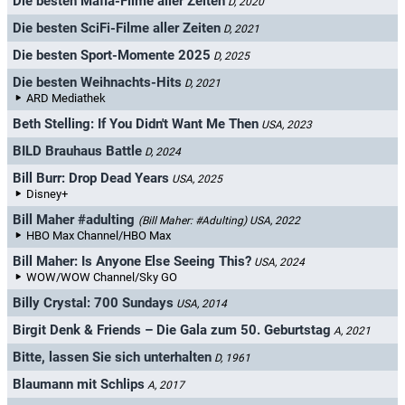
Die besten Mafia-Filme aller Zeiten
D, 2020
Die besten SciFi-Filme aller Zeiten
D, 2021
Die besten Sport-Momente 2025
D, 2025
Die besten Weihnachts-Hits
D, 2021
ARD Mediathek
Beth Stelling: If You Didn't Want Me Then
USA, 2023
BILD Brauhaus Battle
D, 2024
Bill Burr: Drop Dead Years
USA, 2025
Disney+
Bill Maher #adulting
(Bill Maher: #Adulting)
USA, 2022
HBO Max Channel/HBO Max
Bill Maher: Is Anyone Else Seeing This?
USA, 2024
WOW/WOW Channel/Sky GO
Billy Crystal: 700 Sundays
USA, 2014
Birgit Denk & Friends – Die Gala zum 50. Geburtstag
A, 2021
Bitte, lassen Sie sich unterhalten
D, 1961
Blaumann mit Schlips
A, 2017