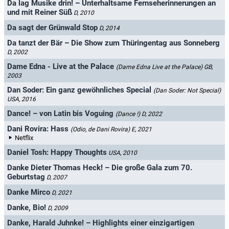
Da lag Musike drin! – Unterhaltsame Fernseherinnerungen an
und mit Reiner Süß
D, 2010
Da sagt der Grünwald Stop
D, 2014
Da tanzt der Bär – Die Show zum Thüringentag aus Sonneberg
D, 2002
Dame Edna - Live at the Palace
(Dame Edna Live at the Palace)
GB,
2003
Dan Soder: Ein ganz gewöhnliches Special
(Dan Soder: Not Special)
USA, 2016
Dance! – von Latin bis Voguing
(Dance !)
D, 2022
Dani Rovira: Hass
(Odio, de Dani Rovira)
E, 2021
Netflix
Daniel Tosh: Happy Thoughts
USA, 2010
Danke Dieter Thomas Heck! – Die große Gala zum 70.
Geburtstag
D, 2007
Danke Mirco
D, 2021
Danke, Bio!
D, 2009
Danke, Harald Juhnke! – Highlights einer einzigartigen