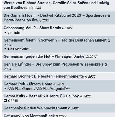
Werke von Richard Strauss, Camille Saint-Saëns und Ludwig
van Beethoven
D, 2005
Die Gams ist los !!! - Best-of Kitzbühel 2023 – Sportheroes &
Party-Peeps on fire
A, 2023
Gebohnstag Vol. 9 - Show Remix
D, 2024
YouTube
Gemeinsam feiern in Schwerin – Tag der Deutschen Einheit
D,
2024
ARD Mediathek
Gemeinsam gegen die Flut – Wir sagen Danke!
D, 2013
Geniale Erfinder – Die Show zum ProSieben Wissenspreis
D,
2004
Gerhard Bronner: Die besten Fernsehmomente
A, 2022
Gerhard Polt - Ekzem Homo
D, 2015
ARD Plus Channel/ARD Plus/MagentaTV+
Gernot Kulis - Best of! 20 Jahre Ö3 Callboy
A, 2025
ORF III
Geschenke für den Weihnachtsmann
D, 2003
Get Away! von MontanaBlack
D, 2022