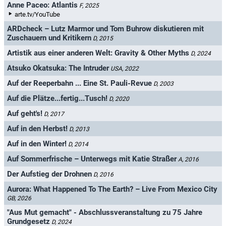
Anne Paceo: Atlantis
F, 2025
arte.tv/YouTube
ARDcheck – Lutz Marmor und Tom Buhrow diskutieren mit
Zuschauern und Kritikern
D, 2015
Artistik aus einer anderen Welt: Gravity & Other Myths
D, 2024
Atsuko Okatsuka: The Intruder
USA, 2022
Auf der Reeperbahn ... Eine St. Pauli-Revue
D, 2003
Auf die Plätze...fertig...Tusch!
D, 2020
Auf geht's!
D, 2017
Auf in den Herbst!
D, 2013
Auf in den Winter!
D, 2014
Auf Sommerfrische – Unterwegs mit Katie Straßer
A, 2016
Der Aufstieg der Drohnen
D, 2016
Aurora: What Happened To The Earth? – Live From Mexico City
GB, 2026
"Aus Mut gemacht" - Abschlussveranstaltung zu 75 Jahre
Grundgesetz
D, 2024