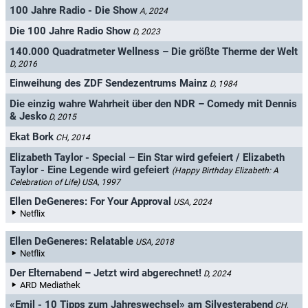
100 Jahre Radio - Die Show
A, 2024
Die 100 Jahre Radio Show
D, 2023
140.000 Quadratmeter Wellness – Die größte Therme der Welt
D, 2016
Einweihung des ZDF Sendezentrums Mainz
D, 1984
Die einzig wahre Wahrheit über den NDR – Comedy mit Dennis
& Jesko
D, 2015
Ekat Bork
CH, 2014
Elizabeth Taylor - Special – Ein Star wird gefeiert / Elizabeth
Taylor - Eine Legende wird gefeiert
(Happy Birthday Elizabeth: A
Celebration of Life)
USA, 1997
Ellen DeGeneres: For Your Approval
USA, 2024
Netflix
Ellen DeGeneres: Relatable
USA, 2018
Netflix
Der Elternabend – Jetzt wird abgerechnet!
D, 2024
ARD Mediathek
«Emil - 10 Tipps zum Jahreswechsel» am Silvesterabend
CH,