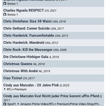
Swiss 1
Charles Nguela RESPECT
CH, 2021
Swiss 1
Chris Distefano: Size 38 Waist
USA, 2018
Chris Gethard: Career Suicide
USA, 2017
Chris Hardwick: Funcomfortable
USA, 2013
Chris Hardwick: Mandroid
USA, 2012
Chris Rock: Kill the Messenger
USA, 2008
Die Christiane Hörbiger Gala
A, 2018
Christmas Queens
NL, 2018
Christmas With André
NL, 2019
Ciao Ticino!
CH, 2017
Cindy aus Marzahn - 20 Jahre Pink
D, 2025
RTL+ Premium
Cindy aus Marzahn live! Nicht jeder Prinz kommt uff'm Pferd
D,
2011
Sport1
Amazon Prime Video/RTL+ Premium/Prime Video Shop/Prime Video Kostenlos/waiputhek/MySpass