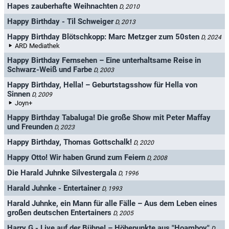
Hapes zauberhafte Weihnachten
D, 2010
Happy Birthday - Til Schweiger
D, 2013
Happy Birthday Blötschkopp: Marc Metzger zum 50sten
D, 2024
ARD Mediathek
Happy Birthday Fernsehen – Eine unterhaltsame Reise in
Schwarz-Weiß und Farbe
D, 2003
Happy Birthday, Hella! – Geburtstagsshow für Hella von
Sinnen
D, 2009
Joyn+
Happy Birthday Tabaluga! Die große Show mit Peter Maffay
und Freunden
D, 2023
Happy Birthday, Thomas Gottschalk!
D, 2020
Happy Otto! Wir haben Grund zum Feiern
D, 2008
Die Harald Juhnke Silvestergala
D, 1996
Harald Juhnke - Entertainer
D, 1993
Harald Juhnke, ein Mann für alle Fälle – Aus dem Leben eines
großen deutschen Entertainers
D, 2005
Harry G - Live auf der Bühne! – Höhepunkte aus "Hoamboy"
D,