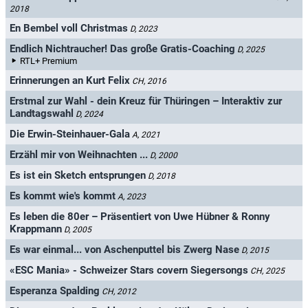
2018
En Bembel voll Christmas
D, 2023
Endlich Nichtraucher! Das große Gratis-Coaching
D, 2025
RTL+ Premium
Erinnerungen an Kurt Felix
CH, 2016
Erstmal zur Wahl - dein Kreuz für Thüringen – Interaktiv zur
Landtagswahl
D, 2024
Die Erwin-Steinhauer-Gala
A, 2021
Erzähl mir von Weihnachten ...
D, 2000
Es ist ein Sketch entsprungen
D, 2018
Es kommt wie's kommt
A, 2023
Es leben die 80er – Präsentiert von Uwe Hübner & Ronny
Krappmann
D, 2005
Es war einmal... von Aschenputtel bis Zwerg Nase
D, 2015
«ESC Mania» - Schweizer Stars covern Siegersongs
CH, 2025
Esperanza Spalding
CH, 2012