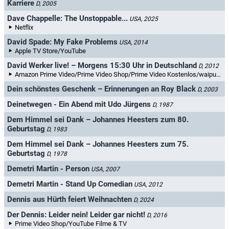
Karriere
D, 2005
Dave Chappelle: The Unstoppable...
USA, 2025
Netflix
David Spade: My Fake Problems
USA, 2014
Apple TV Store/YouTube
David Werker live! – Morgens 15:30 Uhr in Deutschland
D, 2012
Amazon Prime Video/Prime Video Shop/Prime Video Kostenlos/waiputhek/ARD Plus Channel/ARD Plus/MagentaTV+
Dein schönstes Geschenk – Erinnerungen an Roy Black
D, 2003
Deinetwegen - Ein Abend mit Udo Jürgens
D, 1987
Dem Himmel sei Dank – Johannes Heesters zum 80.
Geburtstag
D, 1983
Dem Himmel sei Dank – Johannes Heesters zum 75.
Geburtstag
D, 1978
Demetri Martin - Person
USA, 2007
Demetri Martin - Stand Up Comedian
USA, 2012
Dennis aus Hürth feiert Weihnachten
D, 2024
Der Dennis: Leider nein! Leider gar nicht!
D, 2016
Prime Video Shop/YouTube Filme & TV