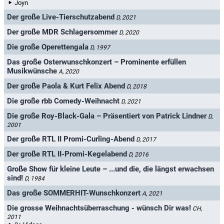
Joyn
Der große Live-Tierschutzabend
D, 2021
Der große MDR Schlagersommer
D, 2020
Die große Operettengala
D, 1997
Das große Osterwunschkonzert – Prominente erfüllen
Musikwünsche
A, 2020
Der große Paola & Kurt Felix Abend
D, 2018
Die große rbb Comedy-Weihnacht
D, 2021
Die große Roy-Black-Gala – Präsentiert von Patrick Lindner
D,
2001
Der große RTL II Promi-Curling-Abend
D, 2017
Der große RTL II-Promi-Kegelabend
D, 2016
Große Show für kleine Leute – ...und die, die längst erwachsen
sind!
D, 1984
Das große SOMMERHIT-Wunschkonzert
A, 2021
Die grosse Weihnachtsüberraschung - wünsch Dir was!
CH,
2011