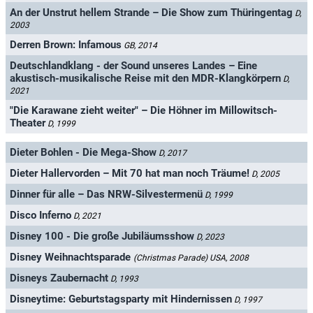
An der Unstrut hellem Strande – Die Show zum Thüringentag
D,
2003
Derren Brown: Infamous
GB, 2014
Deutschlandklang - der Sound unseres Landes – Eine
akustisch-musikalische Reise mit den MDR-Klangkörpern
D,
2021
"Die Karawane zieht weiter" – Die Höhner im Millowitsch-
Theater
D, 1999
Dieter Bohlen - Die Mega-Show
D, 2017
Dieter Hallervorden – Mit 70 hat man noch Träume!
D, 2005
Dinner für alle – Das NRW-Silvestermenü
D, 1999
Disco Inferno
D, 2021
Disney 100 - Die große Jubiläumsshow
D, 2023
Disney Weihnachtsparade
(Christmas Parade)
USA, 2008
Disneys Zaubernacht
D, 1993
Disneytime: Geburtstagsparty mit Hindernissen
D, 1997