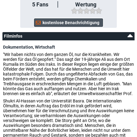
5
Fans
Wertung
Filminfos
Dokumentation
,
Wirtschaft
"Wir haben nichts von dem ganzen Öl, nur die Krankheiten. Wir
werden für das Öl geopfert." Das sagt der 19-jährige Ali aus dem Ort
Rumaila im Süden des Iraks. In dieser Region liegen einige der größten
Ölfelder der Welt, und das hat für die Menschen und die Umwelt hier
katastrophale Folgen. Durch das ungefilterte Abfackeln von Gas, das
beim Fördern entsteht, werden giftige Chemikalien und
Treibhausgase in erschreckenden Mengen in die Luft geblasen. "Man
könnte das Gas auch auffangen und nutzen. Aber hier im Irak
brennen sie es einfach ab", erläutert der Umweltwissenschaftler Prof.
Shukri Al-Hassan von der Universität Basra. Die internationalen
Ölmultis, in deren Auftrag das Erdöl im Irak gefördert wird,
übernehmen hier für die Verschmutzung und ihre Auswirkungen keine
Verantwortung; sie verharmlosen die Auswirkungen oder
verschweigen sie komplett. Die Story geht an Orte, wo die
Auswirkungen besonders dramatisch sind. Menschen, die in
unmittelbarer Nähe der Bohrlöcher leben, leiden nicht nur unter dem
permanenten Rauch und Gestank, sondern sie bezahlen auch mit