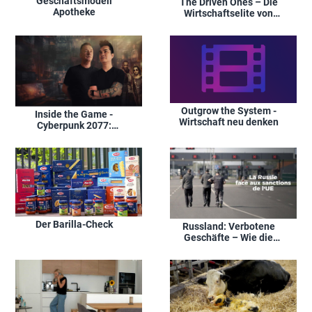
Geschäftsmodell
The Driven Ones – Die
Apotheke
Wirtschaftselite von
morgen
Outgrow the System -
Inside the Game -
Wirtschaft neu denken
Cyberpunk 2077:
Phantom Liberty –
Exklusiver Einblick in
die Gaming-Szene
Der Barilla-Check
Russland: Verbotene
Geschäfte – Wie die
Sanktionen umgangen
werden