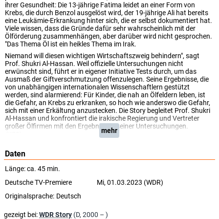
ihrer Gesundheit: Die 13-jährige Fatima leidet an einer Form von
Krebs, die durch Benzol ausgelöst wird, der 19-jährige Ali hat bereits
eine Leukämie-Erkrankung hinter sich, die er selbst dokumentiert hat.
Viele wissen, dass die Gründe dafür sehr wahrscheinlich mit der
Ölförderung zusammenhängen, aber darüber wird nicht gesprochen.
"Das Thema Öl ist ein heikles Thema im Irak.
Niemand will diesen wichtigen Wirtschaftszweig behindern", sagt
Prof. Shukri Al-Hassan. Weil offizielle Untersuchungen nicht
erwünscht sind, führt er in eigener Initiative Tests durch, um das
Ausmaß der Giftverschmutzung offenzulegen. Seine Ergebnisse, die
von unabhängigen internationalen Wissenschaftlern gestützt
werden, sind alarmierend: Für Kinder, die nah an Ölfeldern leben, ist
die Gefahr, an Krebs zu erkranken, so hoch wie anderswo die Gefahr,
sich mit einer Erkältung anzustecken. Die Story begleitet Prof. Shukri
Al-Hassan und konfrontiert die irakische Regierung und Vertreter
großer Ölfirmen mit den Ergebnissen seiner Untersuchungen.
mehr
(WDR)
Daten
Länge: ca. 45 min.
Deutsche TV-Premiere
Mi, 01.03.2023 (WDR)
Originalsprache:
Deutsch
gezeigt bei:
WDR Story
(D, 2000 – )