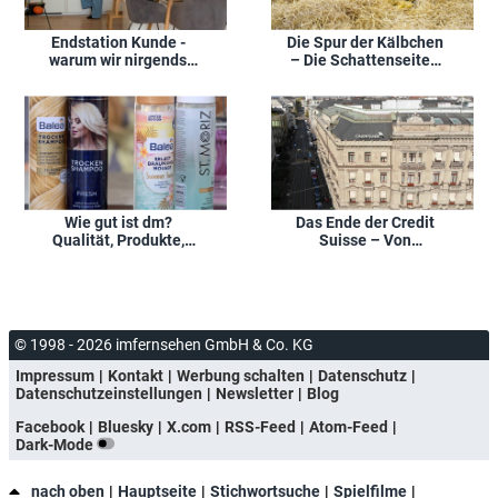
Die Spur der Kälbchen
Endstation Kunde -
– Die Schattenseiten
warum wir nirgends
der Milchwirtschaft
mehr durchkommen
Wie gut ist dm?
Das Ende der Credit
Qualität, Produkte,
Suisse – Von
Preise
Verantwortung, Schuld
und Wut
© 1998 - 2026 imfernsehen GmbH & Co. KG
Impressum
Kontakt
Werbung schalten
Datenschutz
Datenschutzeinstellungen
Newsletter
Blog
Facebook
Bluesky
X.com
RSS-Feed
Atom-Feed
Dark-Mode
nach oben
Hauptseite
Stichwortsuche
Spielfilme