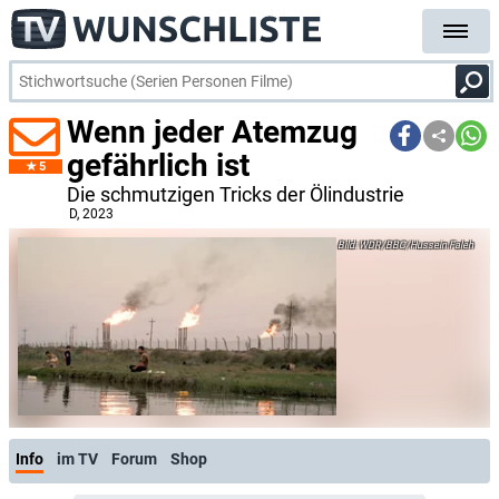
Wenn jeder Atemzug
gefährlich ist
5
Die schmutzigen Tricks der Ölindustrie
D
, 2023
WDR/BBC/Hussein Faleh
Info
im TV
Forum
Shop