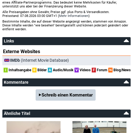
eines Affiliate-Partnerprogramms. Das bedeutet keine Mehrkosten für Käufer,
unterstützt uns aber bei der Finanzierung dieser Website.
Alle Preisangaben ohne Gewähr, Preise ggf. plus Porto & Versandkosten.
Preisstand: 07.08.2026 03:00 GMT+1 (
Mehr Informationen
)
Bestimmte Inhalte, die auf dieser Website angezeigt werden, stammen von Amazon.
Diese Inhalte werden "wie besehen" bereitgestellt und können jederzeit geändert oder
entfernt werden.
Links
Externe Websites
IMDb
(Internet Movie Database)
I
Inhaltsangabe
B
Bilder
A
Audio/Musik
V
Videos
F
Forum
N
Blog/News
Kommentare
Schreib einen Kommentar
Ähnliche Titel