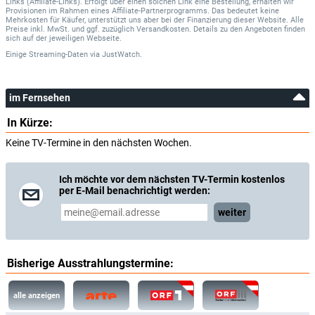
Links (Affiliate-Links). Erfolgt über einen solchen Link eine Bestellung, erhalten wir
Provisionen im Rahmen eines Affiliate-Partnerprogramms. Das bedeutet keine
Mehrkosten für Käufer, unterstützt uns aber bei der Finanzierung dieser Website. Alle
Preise inkl. MwSt. und ggf. zuzüglich Versandkosten. Details zu den Angeboten finden
sich auf der jeweiligen Webseite.
Einige Streaming-Daten
via
JustWatch.
im Fernsehen
In Kürze:
Keine TV-Termine in den nächsten Wochen.
Ich möchte vor dem nächsten TV-Termin kostenlos
per E-Mail benachrichtigt werden:
weiter
Bisherige Ausstrahlungstermine:
alle anzeigen