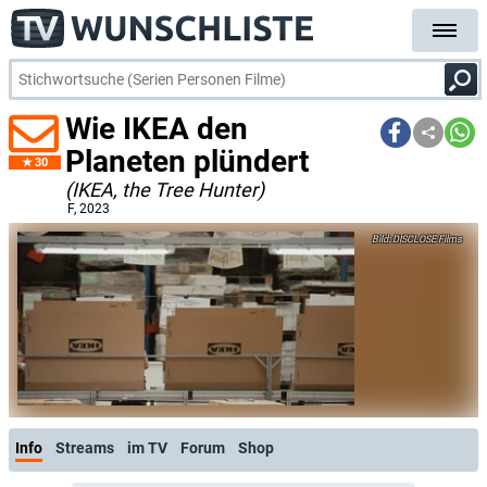
Wie IKEA den
Planeten plündert
30
(IKEA, the Tree Hunter)
F
, 2023
DISCLOSE Films
Info
Streams
im TV
Forum
Shop