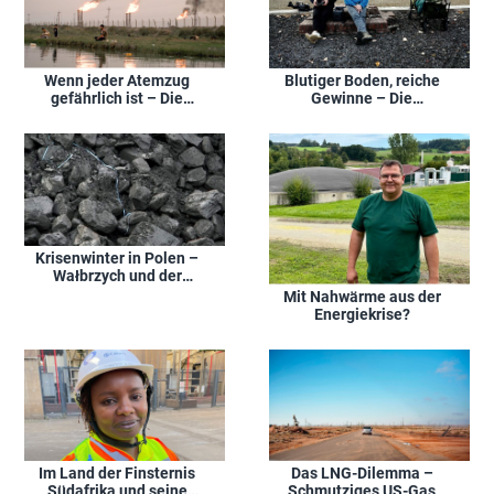
Wenn jeder Atemzug
Blutiger Boden, reiche
gefährlich ist – Die
Gewinne – Die
schmutzigen Tricks der
Wirtschaftsmacht der
Ölindustrie
SS
Krisenwinter in Polen –
Wałbrzych und der
Fluch der Kohle
Mit Nahwärme aus der
Energiekrise?
Das LNG-Dilemma –
Im Land der Finsternis
Schmutziges US-Gas
Südafrika und seine