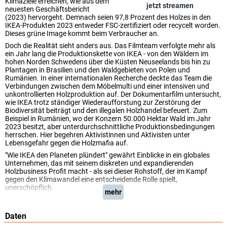
Klimaziele erreichen, wie aus dem
jetzt streamen
neuesten Geschäftsbericht
(2023) hervorgeht. Demnach seien 97,8 Prozent des Holzes in den
IKEA-Produkten 2023 entweder FSC-zertifiziert oder recycelt worden.
Dieses grüne Image kommt beim Verbraucher an.
Doch die Realität sieht anders aus. Das Filmteam verfolgte mehr als
ein Jahr lang die Produktionskette von IKEA - von den Wäldern im
hohen Norden Schwedens über die Küsten Neuseelands bis hin zu
Plantagen in Brasilien und den Waldgebieten von Polen und
Rumänien. In einer internationalen Recherche deckte das Team die
Verbindungen zwischen dem Möbelmulti und einer intensiven und
unkontrollierten Holzproduktion auf. Der Dokumentarfilm untersucht,
wie IKEA trotz ständiger Wiederaufforstung zur Zerstörung der
Biodiversität beiträgt und den illegalen Holzhandel befeuert. Zum
Beispiel in Rumänien, wo der Konzern 50.000 Hektar Wald im Jahr
2023 besitzt, aber unterdurchschnittliche Produktionsbedingungen
herrschen. Hier begehren Aktivistinnen und Aktivisten unter
Lebensgefahr gegen die Holzmafia auf.
"Wie IKEA den Planeten plündert" gewährt Einblicke in ein globales
Unternehmen, das mit seinem diskreten und expandierenden
Holzbusiness Profit macht - als sei dieser Rohstoff, der im Kampf
gegen den Klimawandel eine entscheidende Rolle spielt,
unerschöpflich.
mehr
(arte)
Daten