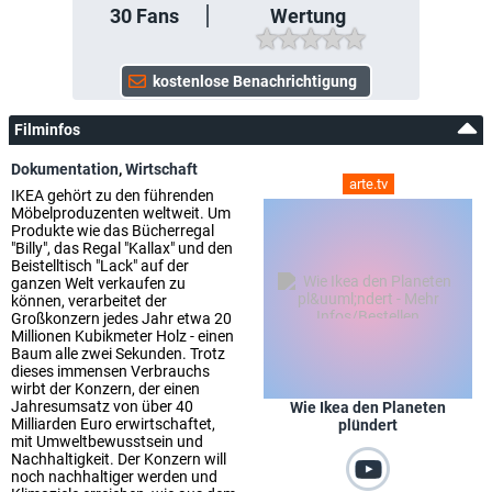
30
Fans
Wertung
Filminfos
Dokumentation
,
Wirtschaft
arte.tv
IKEA gehört zu den führenden
Möbelproduzenten weltweit. Um
Produkte wie das Bücherregal
"Billy", das Regal "Kallax" und den
Beistelltisch "Lack" auf der
ganzen Welt verkaufen zu
können, verarbeitet der
Großkonzern jedes Jahr etwa 20
Millionen Kubikmeter Holz - einen
Baum alle zwei Sekunden. Trotz
dieses immensen Verbrauchs
wirbt der Konzern, der einen
Jahresumsatz von über 40
Wie Ikea den Planeten
Milliarden Euro erwirtschaftet,
plündert
mit Umweltbewusstsein und
Nachhaltigkeit. Der Konzern will
noch nachhaltiger werden und