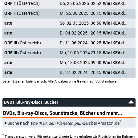
ORF 1
(Österreich)
Do, 26.06.2025
02:52
Wie IKEA den Planeten plündert
ORF 1
(Österreich)
Mi, 25.06.2025
20:15
Wie IKEA den Planeten plündert
arte
So, 02.03.2025
06:50
Wie IKEA den Planeten plündert
arte
Di, 04.02.2025
20:15
Wie IKEA den Planeten plündert
ORF III
(Österreich)
Di, 11.06.2024
00:25
Wie IKEA den Planeten plündert
ORF III
(Österreich)
Mo, 10.06.2024
21:15
Wie IKEA den Planeten plündert
arte
Mo, 18.03.2024
09:00
Wie IKEA den Planeten plündert
arte
Di, 27.02.2024
20:15
Wie IKEA den Planeten plündert
Daten & Zeiten kalendarisch. Alle Angaben ohne Gewähr auf Vollständigkeit.
DVDs, Blu-ray-Discs, Bücher
DVDs, Blu-ray-Discs, Soundtracks, Bücher und mehr...
*
Suche nach
Wie IKEA den Planeten plündert
bei Amazon.de
*
Transparenzhinweis: Für gekennzeichnete Links erhalten wir Provisionen im Rahmen