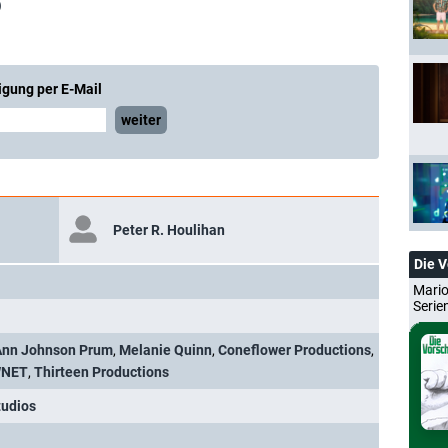
)
igung per E-Mail
weiter
Peter R. Houlihan
Die 
Mario
Serie
Ann Johnson Prum
,
Melanie Quinn
,
Coneflower Productions
,
NET
,
Thirteen Productions
tudios