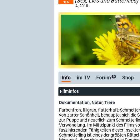
(Sex, Lies and Butterflies)
6
A
, 2018
Info
im TV
Forum
Shop
0
Filminfos
Dokumentation
,
Natur
,
Tiere
Farbenfroh, filigran, flatterhaft: Schmet
von zarter Schönheit, behauptet sich die 
zur Puppe und neuerlich zum Schmetterling
Verwandlung. Im Mittelpunkt des Films 
faszinierenden Fähigkeiten dieser Insekt
Schmetterling ist eines der größten Rätsel