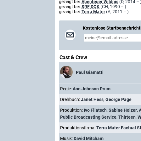
gezeigt bei:
Abenteuer Wildnis
(D, 2014 – 
gezeigt bei:
SRF DOK
(CH, 1990 – )
gezeigt bei:
Terra Mater
(A, 2011 – )
Kostenlose Startbenachricht
Cast & Crew
Paul Giamatti
Regie:
Ann Johnson Prum
Drehbuch:
Janet Hess
,
George Page
Produktion:
Ivo Filatsch
,
Sabine Holzer
,
Public Broadcasting Service
,
Thirteen
,
W
Produktionsfirma:
Terra Mater Factual S
Musik:
David Mitcham