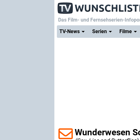
Das Film- und Fernsehserien-Infopor
TV-News
Serien
Filme
Wunderwesen Sc