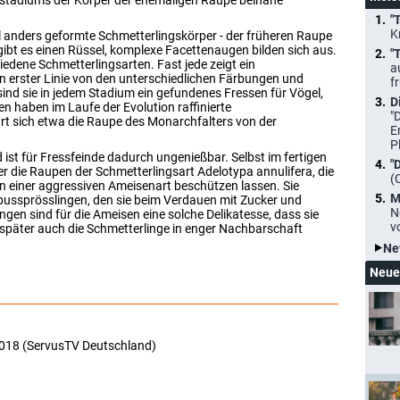
stadiums der Körper der ehemaligen Raupe beinahe
"
K
kal anders geformte Schmetterlingskörper - der früheren Raupe
ibt es einen Rüssel, komplexe Facettenaugen bilden sich aus.
"
iedene Schmetterlingsarten. Fast jede zeigt ein
a
in erster Linie von den unterschiedlichen Färbungen und
f
sind sie in jedem Stadium ein gefundenes Fressen für Vögel,
D
ten haben im Laufe der Evolution raffinierte
"
hrt sich etwa die Raupe des Monarchfalters von der
E
P
nd ist für Fressfeinde dadurch ungenießbar. Selbst im fertigen
"
er die Raupen der Schmetterlingsart Adelotypa annulifera, die
(
 einer aggressiven Ameisenart beschützen lassen. Sie
M
ussprösslingen, den sie beim Verdauen mit Zucker und
N
en sind für die Ameisen eine solche Delikatesse, dass sie
v
 später auch die Schmetterlinge in enger Nachbarschaft
Ne
Neue
2018 (ServusTV Deutschland)