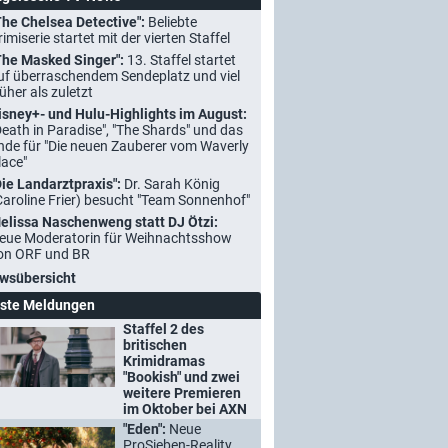
The Chelsea Detective":
Beliebte
rimiserie startet mit der vierten Staffel
The Masked Singer":
13. Staffel startet
uf überraschendem Sendeplatz und viel
rüher als zuletzt
isney+- und Hulu-Highlights im August:
Death in Paradise", "The Shards" und das
nde für "Die neuen Zauberer vom Waverly
lace"
Die Landarztpraxis":
Dr. Sarah König
Caroline Frier) besucht "Team Sonnenhof"
elissa Naschenweng statt DJ Ötzi:
eue Moderatorin für Weihnachtsshow
on ORF und BR
wsübersicht
ste Meldungen
Staffel 2 des
britischen
Krimidramas
"Bookish" und zwei
weitere Premieren
im Oktober bei AXN
"Eden":
Neue
ProSieben-Reality