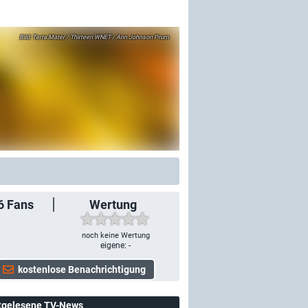
Terra Mater / Thirteen WNET / Ann Johnson Prum
6
Fans
Wertung
noch keine Wertung
eigene: -
tgelesene TV-News