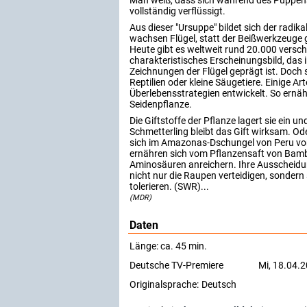
Man weiß, dass sich während des Puppen
vollständig verflüssigt.
Aus dieser "Ursuppe" bildet sich der radi
wachsen Flügel, statt der Beißwerkzeuge g
Heute gibt es weltweit rund 20.000 versch
charakteristisches Erscheinungsbild, das 
Zeichnungen der Flügel geprägt ist. Doch 
Reptilien oder kleine Säugetiere. Einige Ar
Überlebensstrategien entwickelt. So ernä
Seidenpflanze.
Die Giftstoffe der Pflanze lagert sie ein u
Schmetterling bleibt das Gift wirksam. Od
sich im Amazonas-Dschungel von Peru von
ernähren sich vom Pflanzensaft von Bamb
Aminosäuren anreichern. Ihre Ausscheidung
nicht nur die Raupen verteidigen, sondern
tolerieren. (SWR)...
(MDR)
Daten
Länge: ca. 45 min.
Deutsche TV-Premiere
Mi, 18.04.
Originalsprache:
Deutsch