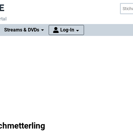
tal
Streams & DVDs
Log-In
hmetterling