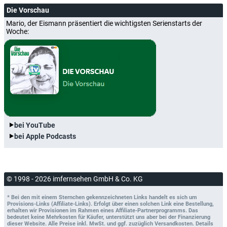
Die Vorschau
Mario, der Eismann präsentiert die wichtigsten Serienstarts der
Woche:
bei YouTube
bei Apple Podcasts
© 1998 - 2026 imfernsehen GmbH & Co. KG
* Bei den mit einem Sternchen gekennzeichneten Links handelt es sich um
Provisions-Links (Affiliate-Links). Erfolgt über einen solchen Link eine Bestellung,
erhalten wir Provisionen im Rahmen eines Affiliate-Partnerprogramms. Das
bedeutet keine Mehrkosten für Käufer, unterstützt uns aber bei der Finanzierung
dieser Website. Alle Preise inkl. MwSt. und ggf. zuzüglich Versandkosten. Details