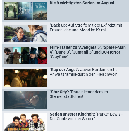
Die 9 wichtigsten Serien im August
"Back Up:
Auf Streife mit der Ex" reizt mit
Frauenliebe und Māori im Krimi
Film-Trailer zu "Avengers 5", "Spider-Man
4", "Dune 3", "Jumanji 3" und DC-Horror
"Clayface"
"Kap der Angst":
Javier Bardem dreht
Anwaltsfamilie durch den Fleischwolf
"Star City":
Traue niemandem im
Sternenstädtchen!
Serien unserer Kindheit:
"Parker Lewis -
Der Coole von der Schule"