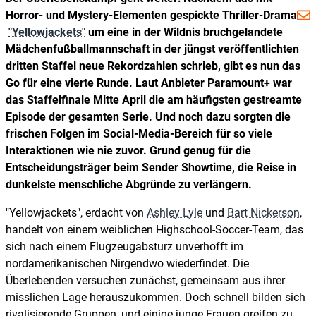
Horror- und Mystery-Elementen gespickte Thriller-Drama
"Yellowjackets"
um eine in der Wildnis bruchgelandete
Mädchenfußballmannschaft in der jüngst veröffentlichten
dritten Staffel neue Rekordzahlen schrieb, gibt es nun das
Go für eine vierte Runde. Laut Anbieter Paramount+ war
das Staffelfinale Mitte April die am häufigsten gestreamte
Episode der gesamten Serie. Und noch dazu sorgten die
frischen Folgen im Social-Media-Bereich für so viele
Interaktionen wie nie zuvor. Grund genug für die
Entscheidungsträger beim Sender Showtime, die Reise in
dunkelste menschliche Abgründe zu verlängern.
"Yellowjackets", erdacht von
Ashley Lyle
und
Bart Nickerson
,
handelt von einem weiblichen Highschool-Soccer-Team, das
sich nach einem Flugzeugabsturz unverhofft im
nordamerikanischen Nirgendwo wiederfindet. Die
Überlebenden versuchen zunächst, gemeinsam aus ihrer
misslichen Lage herauszukommen. Doch schnell bilden sich
rivalisierende Gruppen, und einige junge Frauen greifen zu