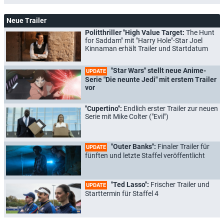
Neue Trailer
Politthriller "High Value Target:
The Hunt
for Saddam" mit "Harry Hole"-Star Joel
Kinnaman erhält Trailer und Startdatum
"Star Wars" stellt neue Anime-
UPDATE
Serie "Die neunte Jedi" mit erstem Trailer
vor
"Cupertino":
Endlich erster Trailer zur neuen
Serie mit Mike Colter ("Evil")
"Outer Banks":
Finaler Trailer für
UPDATE
fünften und letzte Staffel veröffentlicht
"Ted Lasso":
Frischer Trailer und
UPDATE
Starttermin für Staffel 4