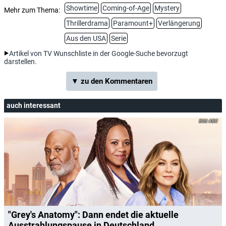
Showtime
Coming-of-Age
Mystery
Mehr zum Thema:
Thrillerdrama
Paramount+
Verlängerung
Aus den USA
Serie
Artikel von TV Wunschliste in der Google-Suche bevorzugt
darstellen.
▼ zu den Kommentaren
auch interessant
ABC
"Grey's Anatomy": Dann endet die aktuelle
Ausstrahlungspause in Deutschland