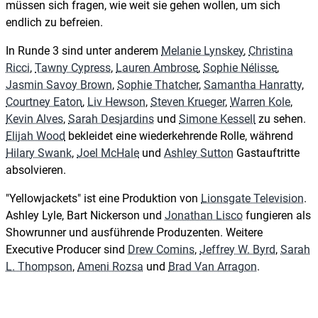
müssen sich fragen, wie weit sie gehen wollen, um sich
endlich zu befreien.
In Runde 3 sind unter anderem
Melanie Lynskey
,
Christina
Ricci
,
Tawny Cypress
,
Lauren Ambrose
,
Sophie Nélisse
,
Jasmin Savoy Brown
,
Sophie Thatcher
,
Samantha Hanratty
,
Courtney Eaton
,
Liv Hewson
,
Steven Krueger
,
Warren Kole
,
Kevin Alves
,
Sarah Desjardins
und
Simone Kessell
zu sehen.
Elijah Wood
bekleidet eine wiederkehrende Rolle, während
Hilary Swank
,
Joel McHale
und
Ashley Sutton
Gastauftritte
absolvieren.
"Yellowjackets" ist eine Produktion von
Lionsgate Television
.
Ashley Lyle, Bart Nickerson und
Jonathan Lisco
fungieren als
Showrunner und ausführende Produzenten. Weitere
Executive Producer sind
Drew Comins
,
Jeffrey W. Byrd
,
Sarah
L. Thompson
,
Ameni Rozsa
und
Brad Van Arragon
.