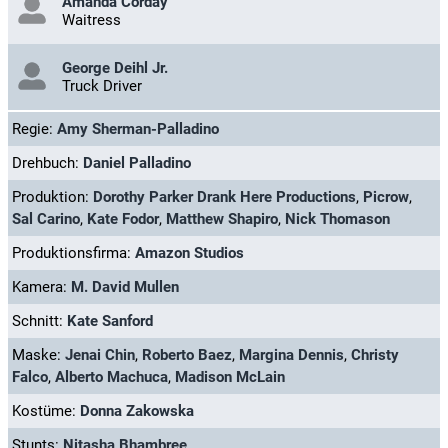
Amanda Corday
Waitress
George Deihl Jr.
Truck Driver
Regie:
Amy Sherman-Palladino
Drehbuch:
Daniel Palladino
Produktion:
Dorothy Parker Drank Here Productions
,
Picrow
,
Sal Carino
,
Kate Fodor
,
Matthew Shapiro
,
Nick Thomason
Produktionsfirma:
Amazon Studios
Kamera:
M. David Mullen
Schnitt:
Kate Sanford
Maske:
Jenai Chin
,
Roberto Baez
,
Margina Dennis
,
Christy
Falco
,
Alberto Machuca
,
Madison McLain
Kostüme:
Donna Zakowska
Stunts:
Nitasha Bhambree