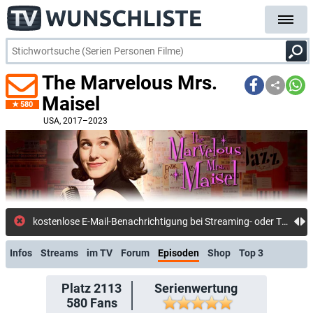
The Marvelous Mrs.
Maisel
580
USA
, 2017–2023
23.07.: Ne
Infos
Streams
im TV
Forum
Episoden
Shop
Top 3
Platz 2113
Serienwertung
580
Fans