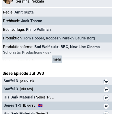
Serafina Pekkala
Regie:
Amit Gupta
Drehbuch:
Jack Thorne
Buchvorlage:
Philip Pullman
Produktion:
Tom Hooper
,
Roopesh Parekh
,
Laurie Borg
Produktionsfirma:
Bad Wolf <uk>
,
BBC
,
New Line Cinema
,
Scholastic Productions <us>
mehr
Musik:
Lorne Balfe
Diese Episode auf DVD
*
Staffel 3
(3 DVDs)
*
Staffel 3
[Blu-ray]
*
His Dark Materials
Series 1-3
*
Series 1-3
[Blu-ray]
*
His Dark Materials
Series 3