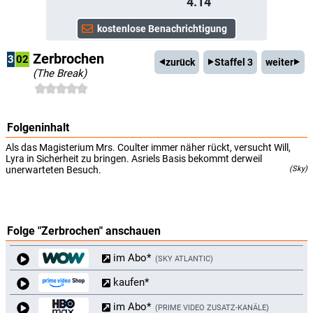
4.14
Zerbrochen
3
02
zurück
Staffel 3
weiter
(The Break)
Folgeninhalt
Als das Magisterium Mrs. Coulter immer näher rückt, versucht Will,
Lyra in Sicherheit zu bringen. Asriels Basis bekommt derweil
unerwarteten Besuch.
(Sky)
Folge "Zerbrochen" anschauen
im Abo*
SKY ATLANTIC
kaufen*
im Abo*
PRIME VIDEO ZUSATZ-KANÄLE