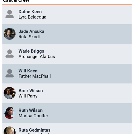
Cast & Crew
Dafne Keen
Lyra Belacqua
Jade Anouka
Ruta Skadi
Wade Briggs
Archangel Alarbus
Will Keen
Father MacPhail
Amir Wilson
Will Parry
Ruth Wilson
Marisa Coulter
Ruta Gedmintas