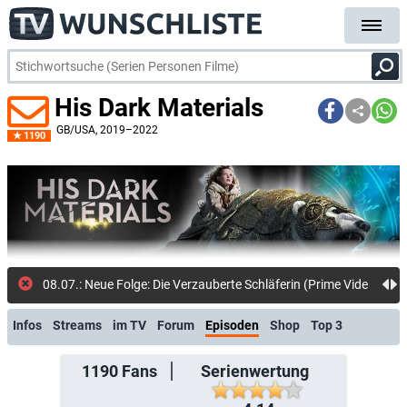
His Dark Materials
GB/USA
, 2019–2022
1190
08.07.: Neue Folge: Die Verzauberte Schläferin (Prime Video Shop)
Infos
Streams
im TV
Forum
Episoden
Shop
Top 3
1190
Fans
Serienwertung