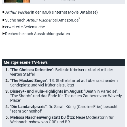
Arthur Vischer
in der IMDb (Internet Movie Database)
*
Suche nach
Arthur Vischer
bei Amazon.de
erweiterte Seriensuche
Recherche nach Ausstrahlungsdaten
Meistgelesene TV-News
"The Chelsea Detective":
Beliebte Krimiserie startet mit der
vierten Staffel
"The Masked Singer":
13. Staffel startet auf überraschendem
Sendeplatz und viel früher als zuletzt
Disney+- und Hulu-Highlights im August:
"Death in Paradise",
"The Shards" und das Ende für "Die neuen Zauberer vom Waverly
Place"
"Die Landarztpraxis":
Dr. Sarah König (Caroline Frier) besucht
"Team Sonnenhof"
Melissa Naschenweng statt DJ Ötzi:
Neue Moderatorin für
Weihnachtsshow von ORF und BR