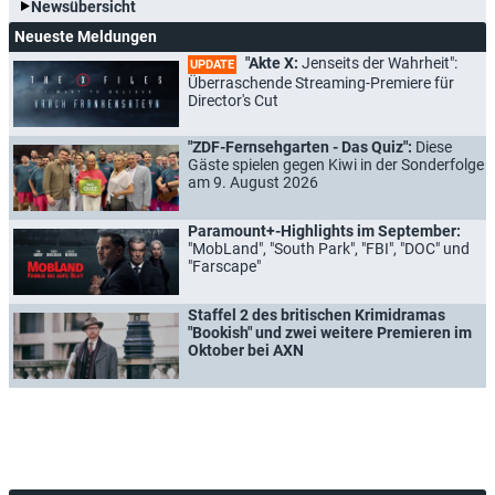
Newsübersicht
Neueste Meldungen
"Akte X:
Jenseits der Wahrheit":
UPDATE
Überraschende Streaming-Premiere für
Director's Cut
"ZDF-Fernsehgarten - Das Quiz":
Diese
Gäste spielen gegen Kiwi in der Sonderfolge
am 9. August 2026
Paramount+-Highlights im September:
"MobLand", "South Park", "FBI", "DOC" und
"Farscape"
Staffel 2 des britischen Krimidramas
"Bookish" und zwei weitere Premieren im
Oktober bei AXN