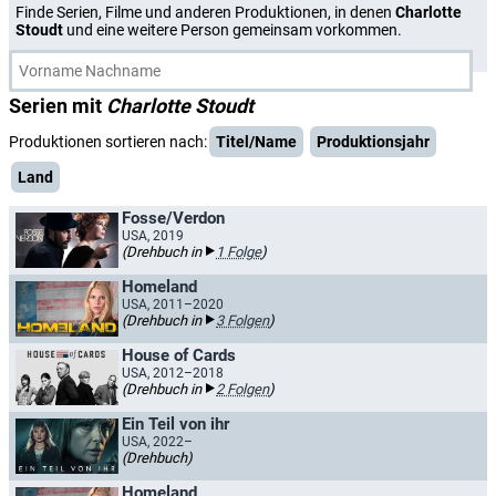
Finde Serien, Filme und anderen Produktionen, in denen
Charlotte
Stoudt
und eine weitere Person gemeinsam vorkommen.
Serien mit
Charlotte Stoudt
Produktionen sortieren nach:
Titel/Name
Produktionsjahr
Land
Fosse/Verdon
USA, 2019
(Drehbuch in
1 Folge
)
Homeland
USA, 2011–2020
(Drehbuch in
3 Folgen
)
House of Cards
USA, 2012–2018
(Drehbuch in
2 Folgen
)
Ein Teil von ihr
USA, 2022–
(Drehbuch)
Homeland