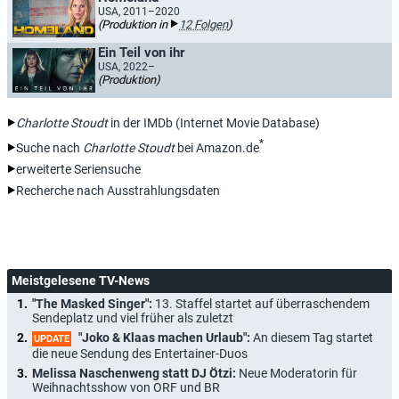
USA, 2011–2020
(Produktion in
12 Folgen
)
Ein Teil von ihr
USA, 2022–
(Produktion)
Charlotte Stoudt
in der IMDb (Internet Movie Database)
*
Suche nach
Charlotte Stoudt
bei Amazon.de
erweiterte Seriensuche
Recherche nach Ausstrahlungsdaten
Meistgelesene TV-News
"The Masked Singer":
13. Staffel startet auf überraschendem
Sendeplatz und viel früher als zuletzt
"Joko & Klaas machen Urlaub":
An diesem Tag startet
UPDATE
die neue Sendung des Entertainer-Duos
Melissa Naschenweng statt DJ Ötzi:
Neue Moderatorin für
Weihnachtsshow von ORF und BR