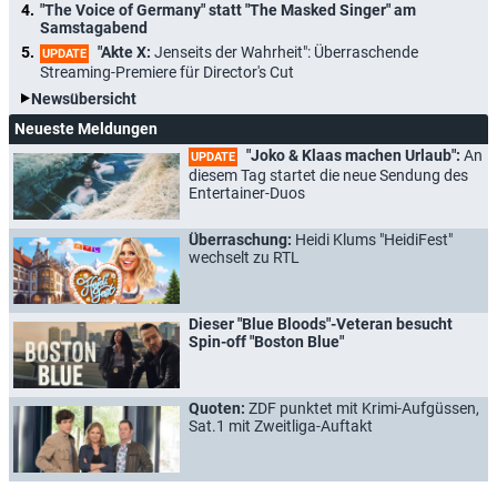
"The Voice of Germany" statt "The Masked Singer" am
Samstagabend
"Akte X:
Jenseits der Wahrheit": Überraschende
UPDATE
Streaming-Premiere für Director's Cut
Newsübersicht
Neueste Meldungen
"Joko & Klaas machen Urlaub":
An
UPDATE
diesem Tag startet die neue Sendung des
Entertainer-Duos
Überraschung:
Heidi Klums "HeidiFest"
wechselt zu RTL
Dieser "Blue Bloods"-Veteran besucht
Spin-off "Boston Blue"
Quoten:
ZDF punktet mit Krimi-Aufgüssen,
Sat.1 mit Zweitliga-Auftakt