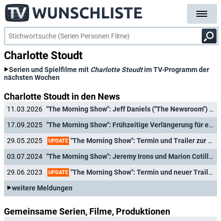
Charlotte Stoudt
Serien und Spielfilme mit
Charlotte Stoudt
im TV-Programm der
nächsten Wochen
Charlotte Stoudt in den News
11.03.2026
"The Morning Show": Jeff Daniels ("The Newsroom") steigt in Staffel 5 der preisgekrönten Dramedy ein
17.09.2025
"The Morning Show": Frühzeitige Verlängerung für eine fünfte Staffel bestätigt
"The Morning Show": Termin und Trailer zur vierten Staffel mit Jennifer Aniston und Reese Witherspoon
29.05.2025
UPDATE
03.07.2024
"The Morning Show": Jeremy Irons und Marion Cotillard schließen sich vierter Staffel an
"The Morning Show": Termin und neuer Trailer für Staffel drei
29.06.2023
UPDATE
weitere Meldungen
Gemeinsame Serien, Filme, Produktionen