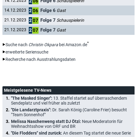
Folge 6
14.12.2023
Schauspielerin
2
06
Folge 6
14.12.2023
Gast
2
06
Folge 7
21.12.2023
Schauspielerin
2
07
Folge 7
21.12.2023
Gast
2
07
*
Suche nach
Christin Okpara
bei Amazon.de
erweiterte Seriensuche
Recherche nach Ausstrahlungsdaten
Meistgelesene TV-News
"The Masked Singer":
13. Staffel startet auf überraschendem
Sendeplatz und viel früher als zuletzt
"Die Landarztpraxis":
Dr. Sarah König (Caroline Frier) besucht
"Team Sonnenhof"
Melissa Naschenweng statt DJ Ötzi:
Neue Moderatorin für
Weihnachtsshow von ORF und BR
"Die Flodders" sind zurück:
An diesem Tag startet die neue Serie