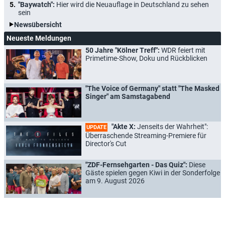
"Baywatch":
Hier wird die Neuauflage in Deutschland zu sehen
sein
Newsübersicht
Neueste Meldungen
50 Jahre "Kölner Treff":
WDR feiert mit
Primetime-Show, Doku und Rückblicken
"The Voice of Germany" statt "The Masked
Singer" am Samstagabend
"Akte X:
Jenseits der Wahrheit":
UPDATE
Überraschende Streaming-Premiere für
Director's Cut
"ZDF-Fernsehgarten - Das Quiz":
Diese
Gäste spielen gegen Kiwi in der Sonderfolge
am 9. August 2026