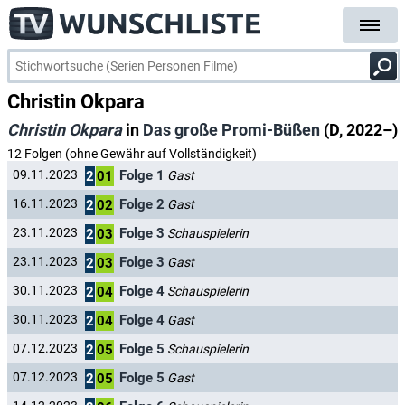
Christin Okpara
Christin Okpara
in
Das große Promi-Büßen
(D, 2022–)
12 Folgen (ohne Gewähr auf Vollständigkeit)
Folge 1
09.11.2023
Gast
2
01
Folge 2
16.11.2023
Gast
2
02
Folge 3
23.11.2023
Schauspielerin
2
03
Folge 3
23.11.2023
Gast
2
03
Folge 4
30.11.2023
Schauspielerin
2
04
Folge 4
30.11.2023
Gast
2
04
Folge 5
07.12.2023
Schauspielerin
2
05
Folge 5
07.12.2023
Gast
2
05