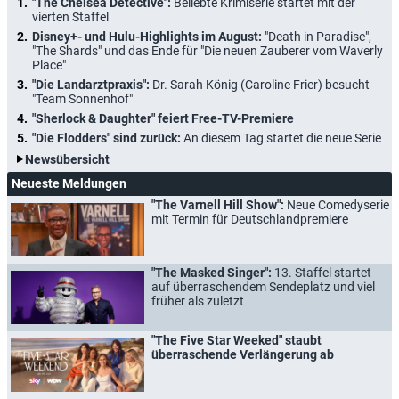
"The Chelsea Detective":
Beliebte Krimiserie startet mit der
vierten Staffel
Disney+- und Hulu-Highlights im August:
"Death in Paradise",
"The Shards" und das Ende für "Die neuen Zauberer vom Waverly
Place"
"Die Landarztpraxis":
Dr. Sarah König (Caroline Frier) besucht
"Team Sonnenhof"
"Sherlock & Daughter" feiert Free-TV-Premiere
"Die Flodders" sind zurück:
An diesem Tag startet die neue Serie
Newsübersicht
Neueste Meldungen
"The Varnell Hill Show":
Neue Comedyserie
mit Termin für Deutschlandpremiere
"The Masked Singer":
13. Staffel startet
auf überraschendem Sendeplatz und viel
früher als zuletzt
"The Five Star Weeked" staubt
überraschende Verlängerung ab