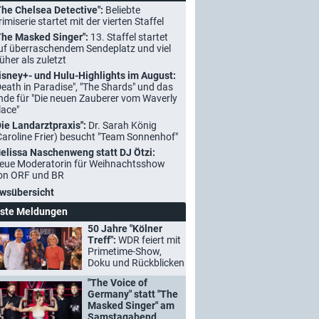
The Chelsea Detective":
Beliebte
rimiserie startet mit der vierten Staffel
The Masked Singer":
13. Staffel startet
uf überraschendem Sendeplatz und viel
rüher als zuletzt
isney+- und Hulu-Highlights im August:
Death in Paradise", "The Shards" und das
nde für "Die neuen Zauberer vom Waverly
lace"
Die Landarztpraxis":
Dr. Sarah König
Caroline Frier) besucht "Team Sonnenhof"
elissa Naschenweng statt DJ Ötzi:
eue Moderatorin für Weihnachtsshow
on ORF und BR
wsübersicht
ste Meldungen
50 Jahre "Kölner
Treff":
WDR feiert mit
Primetime-Show,
Doku und Rückblicken
"The Voice of
Germany" statt "The
Masked Singer" am
Samstagabend