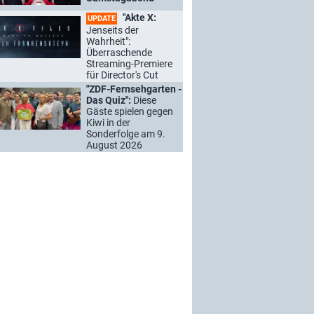
"Akte X:
UPDATE
Jenseits der
Wahrheit":
Überraschende
Streaming-Premiere
für Director's Cut
"ZDF-Fernsehgarten -
Das Quiz":
Diese
Gäste spielen gegen
Kiwi in der
Sonderfolge am 9.
August 2026