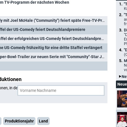
im TV-Programm der nächsten Wochen
"
K
"
a
"Animal Control": US-Comedy mit Joel McHale ("Community") feiert späte Free-TV-Premiere
f
taffel der US-Comedy feiert Deutschlandpremiere
D
"
"Animal Control": Zweite Staffel der erfolgreichen US-Comedy feiert Deutschlandpremiere
E
P
he US-Comedy frühzeitig für eine dritte Staffel verlängert
"
(
r-Bowl-Trailer zur neuen Serie mit "Community"-Star Joel McHale
M
N
v
Ne
duktionen
Neue
onen, in denen
Dan Sterling
und eine weitere Person
Produktionsjahr
Land