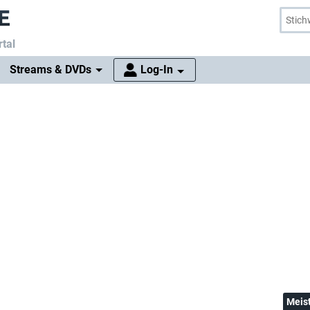
tal
Streams & DVDs
Log-In
Meis