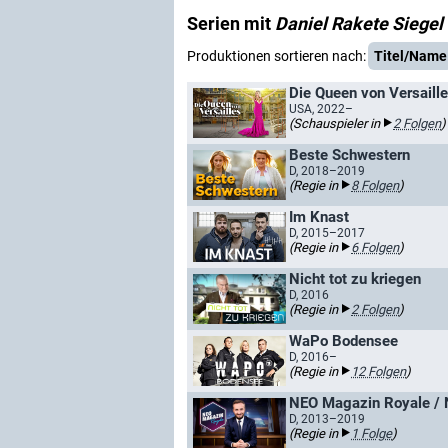
Serien mit
Daniel Rakete Siegel
Produktionen sortieren nach:
Titel/Name
Die Queen von Versaill
USA, 2022–
(Schauspieler in
2 Folgen
)
Beste Schwestern
D, 2018–2019
(Regie in
8 Folgen
)
Im Knast
D, 2015–2017
(Regie in
6 Folgen
)
Nicht tot zu kriegen
D, 2016
(Regie in
2 Folgen
)
WaPo Bodensee
D, 2016–
(Regie in
12 Folgen
)
NEO Magazin Royale /
D, 2013–2019
(Regie in
1 Folge
)