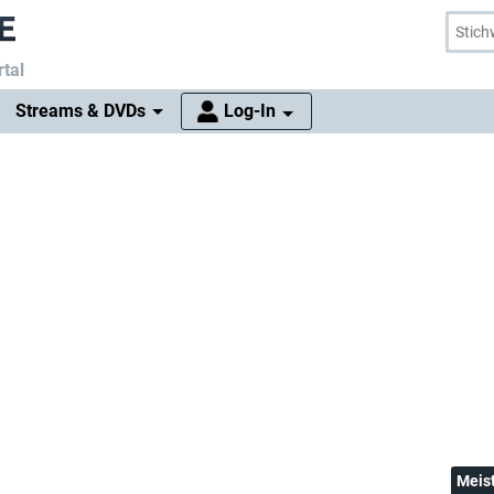
tal
Streams & DVDs
Log-In
Meis