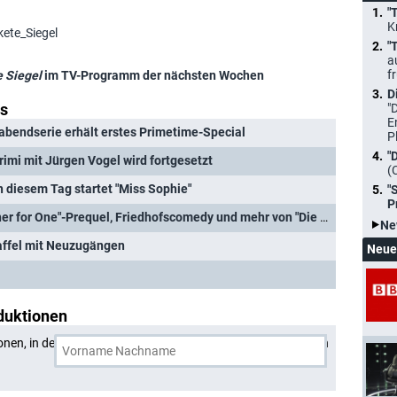
"
K
kete_Siegel
"
a
f
e Siegel
im TV-Programm der nächsten Wochen
D
ws
"
E
bendserie erhält erstes Primetime-Special
P
"
rimi mit Jürgen Vogel wird fortgesetzt
(
n diesem Tag startet "Miss Sophie"
"
P
10 Jahre Prime Video: "Dinner for One"-Prequel, Friedhofscomedy und mehr von "Die Discounter" und "LOL"
Ne
affel mit Neuzugängen
Neue
duktionen
onen, in denen
Daniel Rakete Siegel
und eine weitere Person