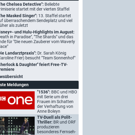
The Chelsea Detective":
Beliebte
rimiserie startet mit der vierten Staffel
The Masked Singer":
13. Staffel startet
uf überraschendem Sendeplatz und viel
rüher als zuletzt
isney+- und Hulu-Highlights im August:
Death in Paradise", "The Shards" und das
nde für "Die neuen Zauberer vom Waverly
lace"
Die Landarztpraxis":
Dr. Sarah König
Caroline Frier) besucht "Team Sonnenhof"
Sherlock & Daughter" feiert Free-TV-
remiere
wsübersicht
ste Meldungen
"1536":
BBC und HBO
mit Serie um drei
Frauen im Schatten
der Verhaftung von
Anne Boleyn
TV-Duell als Polit-
Thriller:
BR und ORF
produzieren
besonderes Fernseh-