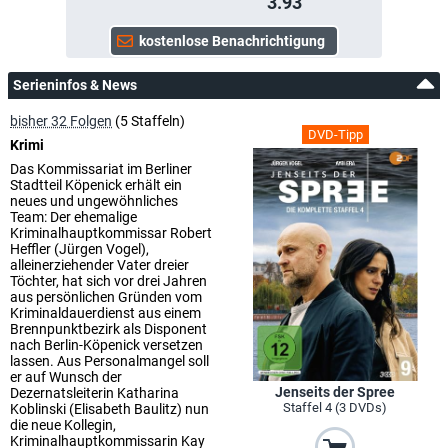
3.93
Serieninfos & News
bisher 32 Folgen
(5 Staffeln)
DVD-Tipp
Krimi
Das Kommissariat im Berliner
Stadtteil Köpenick erhält ein
neues und ungewöhnliches
Team: Der ehemalige
Kriminalhauptkommissar Robert
Heffler (Jürgen Vogel),
alleinerziehender Vater dreier
Töchter, hat sich vor drei Jahren
aus persönlichen Gründen vom
Kriminaldauerdienst aus einem
Brennpunktbezirk als Disponent
nach Berlin-Köpenick versetzen
lassen. Aus Personalmangel soll
er auf Wunsch der
Jenseits der Spree
Dezernatsleiterin Katharina
Staffel 4 (3 DVDs)
Koblinski (Elisabeth Baulitz) nun
die neue Kollegin,
Kriminalhauptkommissarin Kay