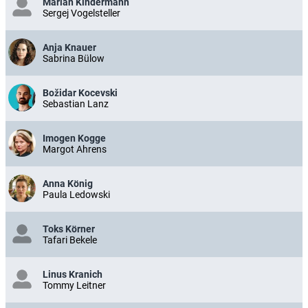
Marian Kindermann
Sergej Vogelsteller
Anja Knauer
Sabrina Bülow
Božidar Kocevski
Sebastian Lanz
Imogen Kogge
Margot Ahrens
Anna König
Paula Ledowski
Toks Körner
Tafari Bekele
Linus Kranich
Tommy Leitner