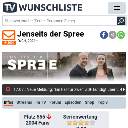
Jenseits der Spree
D/CH
, 2021–
2004
17.07.: Neue Meldung: "Ein Fall für zwei": ZDF kündigt überraschend das Serienaus des Kultkrimis an: Reihe der Freitagskrimis weiter ausgedünnt
Infos
Streams
im TV
Forum
Episoden
Shop
Top 3
Platz 555
Serienwertung
2004
Fans