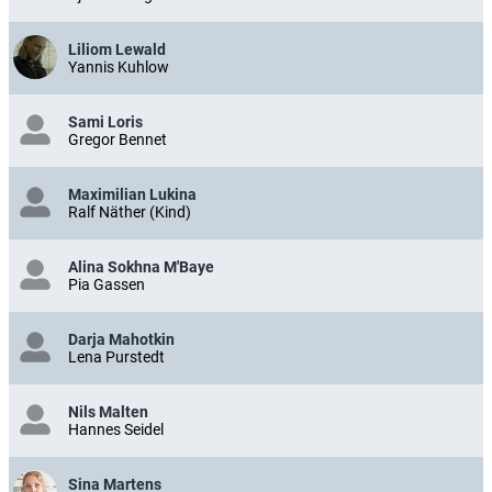
Liliom Lewald
Yannis Kuhlow
Sami Loris
Gregor Bennet
Maximilian Lukina
Ralf Näther (Kind)
Alina Sokhna M'Baye
Pia Gassen
Darja Mahotkin
Lena Purstedt
Nils Malten
Hannes Seidel
Sina Martens