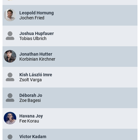
Leopold Hornung
Jochen Fried
Joshua Hupfauer
Tobias Ulbrich
Jonathan Hutter
Korbinian Kirchner
Kish László Imre
Zsolt Varga
Déborah Jo
Zoe Bagesi
Havana Joy
Fee Korau
Victor Kadam