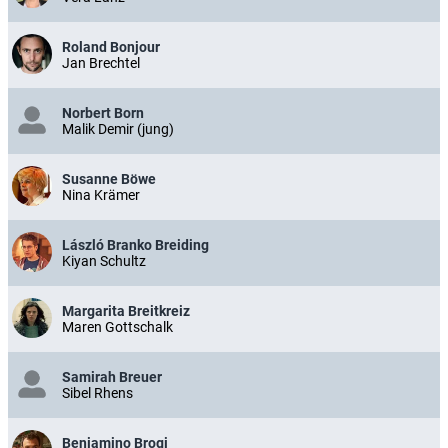
Roland Bonjour
Jan Brechtel
Norbert Born
Malik Demir (jung)
Susanne Böwe
Nina Krämer
László Branko Breiding
Kiyan Schultz
Margarita Breitkreiz
Maren Gottschalk
Samirah Breuer
Sibel Rhens
Beniamino Brogi