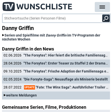
Danny Griffin
Serien und Spielfilme mit
Danny Griffin
im TV-Programm der
nächsten Wochen
Danny Griffin in den News
02.06.2026
"The Forsytes": Hier feiert die britische Familiensaga Deutschlandpremiere
28.04.2026
"The Forsytes": Erster Teaser zu Staffel 2 der Dramaserie über Börsenmaklerfamilie im London der 1880er-Jahre enthüllt
09.10.2025
"The Forsytes": Frische Adaption der Familiensaga eines Literaturnobelpreisträgers erhält Starttermin
02.05.2024
"Die Forsyte-Saga": Neuauflage als Miniserie bestellt
"Fate: The Winx Saga": Ausführlicher Trailer zur zweiten Staffel der beliebten Netflix-Serie
28.07.2022
UPDATE
weitere Meldungen
Gemeinsame Serien, Filme, Produktionen