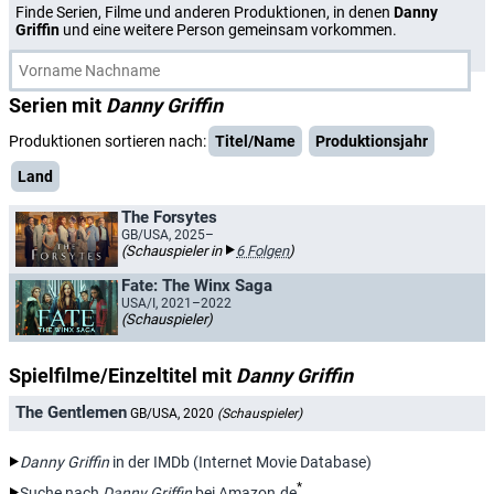
Finde Serien, Filme und anderen Produktionen, in denen
Danny
Griffin
und eine weitere Person gemeinsam vorkommen.
Serien mit
Danny Griffin
Produktionen sortieren nach:
Titel/Name
Produktionsjahr
Land
The Forsytes
GB/USA, 2025–
(Schauspieler in
6 Folgen
)
Fate: The Winx Saga
USA/I, 2021–2022
(Schauspieler)
Spielfilme/Einzeltitel mit
Danny Griffin
The Gentlemen
GB/USA, 2020
(Schauspieler)
Danny Griffin
in der IMDb (Internet Movie Database)
*
Suche nach
Danny Griffin
bei Amazon.de