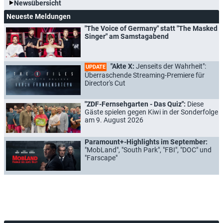
Newsübersicht
Neueste Meldungen
"The Voice of Germany" statt "The Masked
Singer" am Samstagabend
"Akte X:
Jenseits der Wahrheit":
UPDATE
Überraschende Streaming-Premiere für
Director's Cut
"ZDF-Fernsehgarten - Das Quiz":
Diese
Gäste spielen gegen Kiwi in der Sonderfolge
am 9. August 2026
Paramount+-Highlights im September:
"MobLand", "South Park", "FBI", "DOC" und
"Farscape"