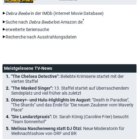
Debra Beebe
in der IMDb (Internet Movie Database)
*
Suche nach
Debra Beebe
bei Amazon.de
erweiterte Seriensuche
Recherche nach Ausstrahlungsdaten
Meistgelesene TV-News
"The Chelsea Detective":
Beliebte Krimiserie startet mit der
vierten Staffel
"The Masked Singer":
13. Staffel startet auf überraschendem
Sendeplatz und viel früher als zuletzt
Disney+- und Hulu-Highlights im August:
"Death in Paradise",
"The Shards" und das Ende für "Die neuen Zauberer vom Waverly
Place"
"Die Landarztpraxis":
Dr. Sarah König (Caroline Frier) besucht
"Team Sonnenhof"
Melissa Naschenweng statt DJ Ötzi:
Neue Moderatorin für
Weihnachtsshow von ORF und BR