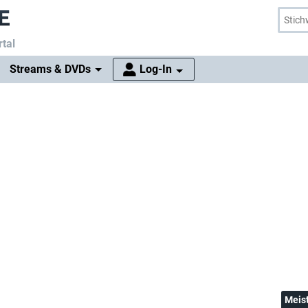
tal
Streams & DVDs
Log-In
Meis