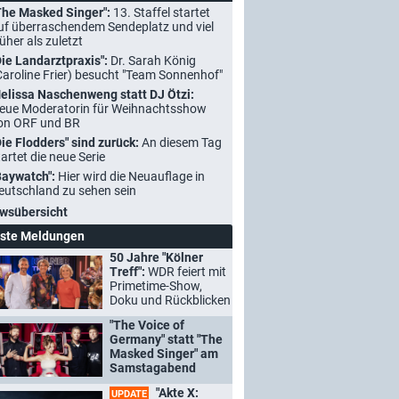
The Masked Singer":
13. Staffel startet
uf überraschendem Sendeplatz und viel
rüher als zuletzt
Die Landarztpraxis":
Dr. Sarah König
Caroline Frier) besucht "Team Sonnenhof"
elissa Naschenweng statt DJ Ötzi:
eue Moderatorin für Weihnachtsshow
on ORF und BR
Die Flodders" sind zurück:
An diesem Tag
tartet die neue Serie
Baywatch":
Hier wird die Neuauflage in
eutschland zu sehen sein
wsübersicht
ste Meldungen
50 Jahre "Kölner
Treff":
WDR feiert mit
Primetime-Show,
Doku und Rückblicken
"The Voice of
Germany" statt "The
Masked Singer" am
Samstagabend
"Akte X:
UPDATE