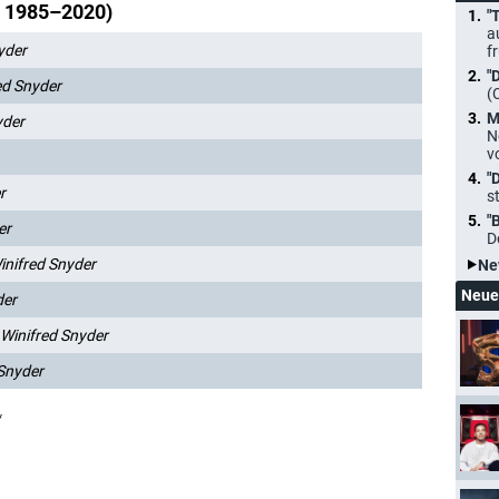
, 1985–2020)
"
a
yder
f
"
ed Snyder
(
M
yder
N
v
"
r
s
"
er
D
inifred Snyder
Ne
Neue
der
Winifred Snyder
 Snyder
*