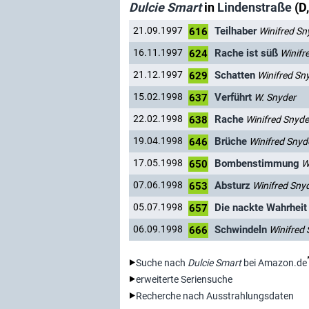
Dulcie Smart
in
Lindenstraße
(D
Teilhaber
21.09.1997
Winifred Sn
616
Rache ist süß
16.11.1997
Winifr
624
Schatten
21.12.1997
Winifred Sn
629
Verführt
15.02.1998
W. Snyder
637
Rache
22.02.1998
Winifred Snyde
638
Brüche
19.04.1998
Winifred Snyd
646
Bombenstimmung
17.05.1998
W
650
Absturz
07.06.1998
Winifred Sny
653
Die nackte Wahrheit
05.07.1998
657
Schwindeln
06.09.1998
Winifred
666
Suche nach
Dulcie Smart
bei Amazon.de
erweiterte Seriensuche
Recherche nach Ausstrahlungsdaten