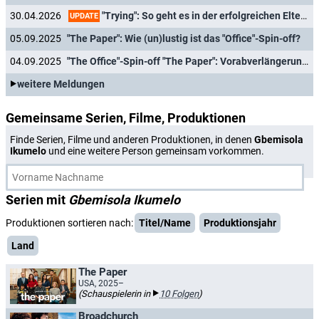
"Trying": So geht es in der erfolgreichen Elterncomedy in Staffel 5 weiter
30.04.2026
UPDATE
05.09.2025
"The Paper": Wie (un)lustig ist das "Office"-Spin-off?
04.09.2025
"The Office"-Spin-off "The Paper": Vorabverlängerung und Termin für Deutschlandpremiere
weitere Meldungen
Gemeinsame Serien, Filme, Produktionen
Finde Serien, Filme und anderen Produktionen, in denen
Gbemisola
Ikumelo
und eine weitere Person gemeinsam vorkommen.
Serien mit
Gbemisola Ikumelo
Produktionen sortieren nach:
Titel/Name
Produktionsjahr
Land
The Paper
USA, 2025–
(Schauspielerin in
10 Folgen
)
Broadchurch