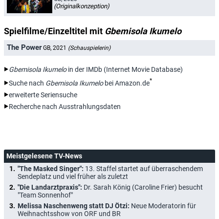
(Originalkonzeption)
Spielfilme/Einzeltitel mit
Gbemisola Ikumelo
The Power
GB, 2021
(Schauspielerin)
Gbemisola Ikumelo
in der IMDb (Internet Movie Database)
*
Suche nach
Gbemisola Ikumelo
bei Amazon.de
erweiterte Seriensuche
Recherche nach Ausstrahlungsdaten
Meistgelesene TV-News
"The Masked Singer":
13. Staffel startet auf überraschendem
Sendeplatz und viel früher als zuletzt
"Die Landarztpraxis":
Dr. Sarah König (Caroline Frier) besucht
"Team Sonnenhof"
Melissa Naschenweng statt DJ Ötzi:
Neue Moderatorin für
Weihnachtsshow von ORF und BR