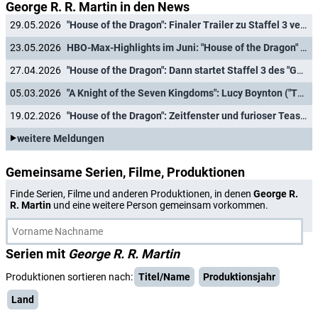
George R. R. Martin in den News
29.05.2026
"House of the Dragon": Finaler Trailer zu Staffel 3 veröffentlicht
23.05.2026
HBO-Max-Highlights im Juni: "House of the Dragon" und Neues von Larry David
27.04.2026
"House of the Dragon": Dann startet Staffel 3 des "Game of Thrones"-Prequels
05.03.2026
"A Knight of the Seven Kingdoms": Lucy Boynton ("The Politician"), Babou Ceesay ("Alien: Earth") und Peter Mullan ("The Witcher
19.02.2026
"House of the Dragon": Zeitfenster und furioser Teaser-Trailer zu Staffel 3 ist da!
weitere Meldungen
Gemeinsame Serien, Filme, Produktionen
Finde Serien, Filme und anderen Produktionen, in denen
George R.
R. Martin
und eine weitere Person gemeinsam vorkommen.
Serien mit
George R. R. Martin
Produktionen sortieren nach:
Titel/Name
Produktionsjahr
Land