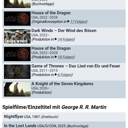
(Buchvorlage)
House of the Dragon
USA, 2022–2028
(Originalkonzeption in
17 Folgen
)
Dark Winds – Der Wind des Bösen
USA, 2022–
(Produktion in
14 Folgen
)
House of the Dragon
USA, 2022–2028
(Produktion in
18 Folgen
)
Game of Thrones – Das Lied von Eis und Feuer
USA, 2011–2019
(Produktion in
6 Folgen
)
A Knight of the Seven Kingdoms
USA, 2026–
(Produktion)
Spielfilme/Einzeltitel mit
George R. R. Martin
Nightflyer
USA, 1987
(Drehbuch)
In the Lost Lands
USA/D/CDN, 2025
(Buchvorlage)