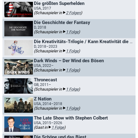
Die größten Superhelden
USA, 2017
(Schauspieler in
2 Folgen
)
Die Geschichte der Fantasy
D, 2018
(Schauspieler in
1 Folge
)
Die Kreativitäts-Trilogie / Kann Kreativität die Welt retten?
D, 2018–2023
(Schauspieler in
1 Folge
)
Dark Winds – Der Wind des Bösen
USA, 2022–
(Schauspieler in
1 Folge
)
Thronecast
GB, 2011–
(Schauspieler in
1 Folge
)
Z Nation
USA, 2014–2018
(Schauspieler in
1 Folge
)
The Late Show with Stephen Colbert
USA, 2015–2026
(Gast in
1 Folge
)
Die Schöne und das Biest