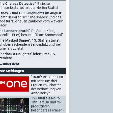
The Chelsea Detective":
Beliebte
rimiserie startet mit der vierten Staffel
isney+- und Hulu-Highlights im August:
Death in Paradise", "The Shards" und das
nde für "Die neuen Zauberer vom Waverly
lace"
Die Landarztpraxis":
Dr. Sarah König
Caroline Frier) besucht "Team Sonnenhof"
The Masked Singer":
13. Staffel startet
uf überraschendem Sendeplatz und viel
rüher als zuletzt
Sherlock & Daughter" feiert Free-TV-
remiere
wsübersicht
ste Meldungen
"1536":
BBC und HBO
mit Serie um drei
Frauen im Schatten
der Verhaftung von
Anne Boleyn
TV-Duell als Polit-
Thriller:
BR und ORF
produzieren
besonderes Fernseh-