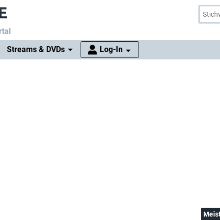
tal
Streams & DVDs
Log-In
Meis