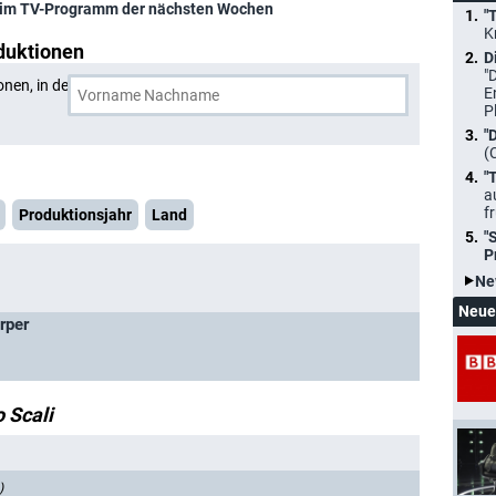
im TV-Programm der nächsten Wochen
"
K
duktionen
D
"
onen, in denen
Giorgio Scali
und eine weitere Person
E
P
"
(
"
a
f
Produktionsjahr
Land
"
P
Ne
Neue
rper
o Scali
)