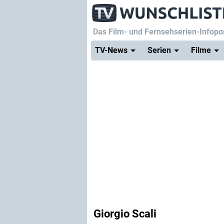
Das Film- und Fernsehserien-Infopor
TV-News
Serien
Filme
Giorgio Scali