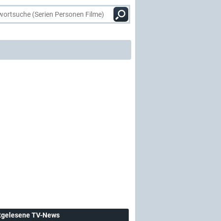
tgelesene TV-News