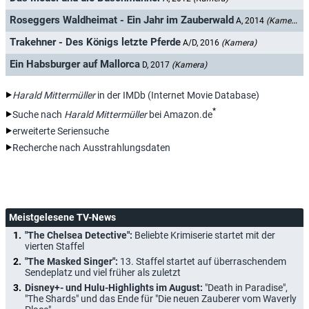
Roseggers Waldheimat - Ein Jahr im Zauberwald
A, 2014
(Kamera)
Trakehner - Des Königs letzte Pferde
A/D, 2016
(Kamera)
Ein Habsburger auf Mallorca
D, 2017
(Kamera)
Harald Mittermüller
in der IMDb (Internet Movie Database)
*
Suche nach
Harald Mittermüller
bei Amazon.de
erweiterte Seriensuche
Recherche nach Ausstrahlungsdaten
Meistgelesene TV-News
"The Chelsea Detective":
Beliebte Krimiserie startet mit der
vierten Staffel
"The Masked Singer":
13. Staffel startet auf überraschendem
Sendeplatz und viel früher als zuletzt
Disney+- und Hulu-Highlights im August:
"Death in Paradise",
"The Shards" und das Ende für "Die neuen Zauberer vom Waverly