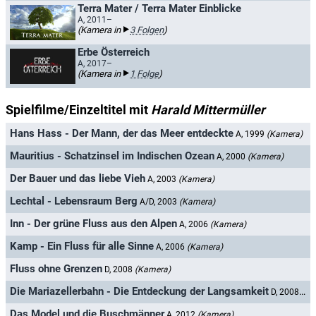
Terra Mater / Terra Mater Einblicke
A, 2011–
(Kamera in
3 Folgen
)
Erbe Österreich
A, 2017–
(Kamera in
1 Folge
)
Spielfilme/Einzeltitel mit
Harald Mittermüller
Hans Hass - Der Mann, der das Meer entdeckte
A, 1999
(Kamera)
Mauritius - Schatzinsel im Indischen Ozean
A, 2000
(Kamera)
Der Bauer und das liebe Vieh
A, 2003
(Kamera)
Lechtal - Lebensraum Berg
A/D, 2003
(Kamera)
Inn - Der grüne Fluss aus den Alpen
A, 2006
(Kamera)
Kamp - Ein Fluss für alle Sinne
A, 2006
(Kamera)
Fluss ohne Grenzen
D, 2008
(Kamera)
Die Mariazellerbahn - Die Entdeckung der Langsamkeit
D, 2008
(Ka
Das Model und die Buschmänner
A, 2012
(Kamera)