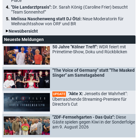
Place"
"Die Landarztpraxis":
Dr. Sarah König (Caroline Frier) besucht
"Team Sonnenhof"
Melissa Naschenweng statt DJ Ötzi:
Neue Moderatorin für
Weihnachtsshow von ORF und BR
Newsübersicht
Neueste Meldungen
50 Jahre "Kölner Treff":
WDR feiert mit
Primetime-Show, Doku und Rückblicken
"The Voice of Germany" statt "The Masked
Singer" am Samstagabend
"Akte X:
Jenseits der Wahrheit":
UPDATE
Überraschende Streaming-Premiere für
Director's Cut
"ZDF-Fernsehgarten - Das Quiz":
Diese
Gäste spielen gegen Kiwi in der Sonderfolge
am 9. August 2026