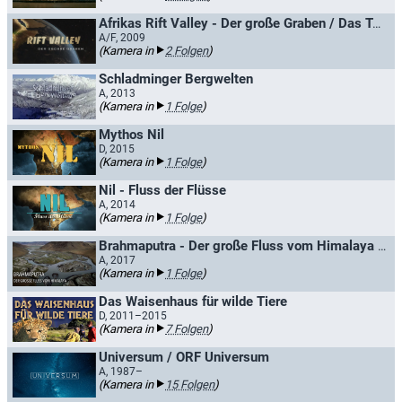
Afrikas Rift Valley - Der große Graben / Das Tal des Lebens - Afrikas Rift Valley
A/F, 2009
(Kamera in
2 Folgen
)
Schladminger Bergwelten
A, 2013
(Kamera in
1 Folge
)
Mythos Nil
D, 2015
(Kamera in
1 Folge
)
Nil - Fluss der Flüsse
A, 2014
(Kamera in
1 Folge
)
Brahmaputra - Der große Fluss vom Himalaya / Brahmaputra - Wasser vom Himalaja
A, 2017
(Kamera in
1 Folge
)
Das Waisenhaus für wilde Tiere
D, 2011–2015
(Kamera in
7 Folgen
)
Universum / ORF Universum
A, 1987–
(Kamera in
15 Folgen
)