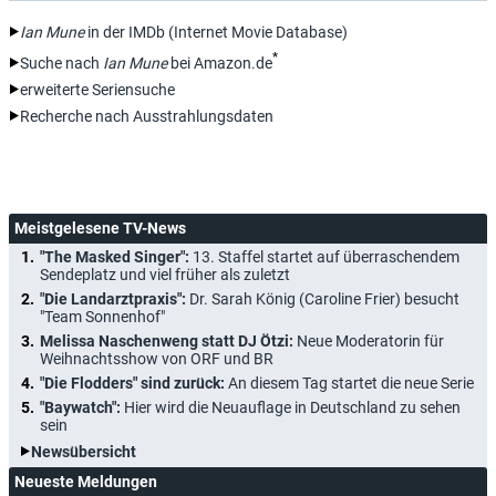
Ian Mune
in der IMDb (Internet Movie Database)
*
Suche nach
Ian Mune
bei Amazon.de
erweiterte Seriensuche
Recherche nach Ausstrahlungsdaten
Meistgelesene TV-News
"The Masked Singer":
13. Staffel startet auf überraschendem
Sendeplatz und viel früher als zuletzt
"Die Landarztpraxis":
Dr. Sarah König (Caroline Frier) besucht
"Team Sonnenhof"
Melissa Naschenweng statt DJ Ötzi:
Neue Moderatorin für
Weihnachtsshow von ORF und BR
"Die Flodders" sind zurück:
An diesem Tag startet die neue Serie
"Baywatch":
Hier wird die Neuauflage in Deutschland zu sehen
sein
Newsübersicht
Neueste Meldungen