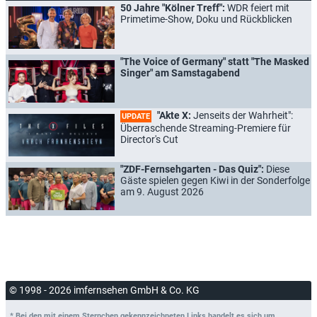
50 Jahre "Kölner Treff":
WDR feiert mit
Primetime-Show, Doku und Rückblicken
"The Voice of Germany" statt "The Masked
Singer" am Samstagabend
"Akte X:
Jenseits der Wahrheit":
UPDATE
Überraschende Streaming-Premiere für
Director's Cut
"ZDF-Fernsehgarten - Das Quiz":
Diese
Gäste spielen gegen Kiwi in der Sonderfolge
am 9. August 2026
© 1998 - 2026 imfernsehen GmbH & Co. KG
* Bei den mit einem Sternchen gekennzeichneten Links handelt es sich um