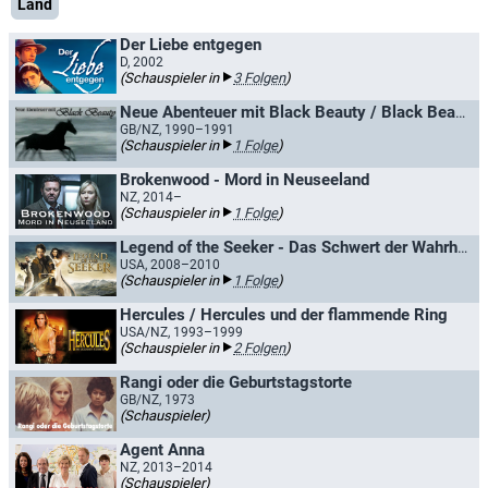
Land
Der Liebe entgegen
D, 2002
(Schauspieler in
3 Folgen
)
Neue Abenteuer mit Black Beauty / Black Beauty in Australien
GB/NZ, 1990–1991
(Schauspieler in
1 Folge
)
Brokenwood - Mord in Neuseeland
NZ, 2014–
(Schauspieler in
1 Folge
)
Legend of the Seeker - Das Schwert der Wahrheit
USA, 2008–2010
(Schauspieler in
1 Folge
)
Hercules / Hercules und der flammende Ring
USA/NZ, 1993–1999
(Schauspieler in
2 Folgen
)
Rangi oder die Geburtstagstorte
GB/NZ, 1973
(Schauspieler)
Agent Anna
NZ, 2013–2014
(Schauspieler)