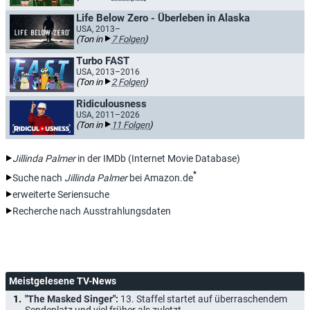
Life Below Zero - Überleben in Alaska
USA, 2013–
(Ton in
7 Folgen
)
Turbo FAST
USA, 2013–2016
(Ton in
2 Folgen
)
Ridiculousness
USA, 2011–2026
(Ton in
11 Folgen
)
Jillinda Palmer
in der IMDb (Internet Movie Database)
*
Suche nach
Jillinda Palmer
bei Amazon.de
erweiterte Seriensuche
Recherche nach Ausstrahlungsdaten
Meistgelesene TV-News
"The Masked Singer":
13. Staffel startet auf überraschendem
Sendeplatz und viel früher als zuletzt