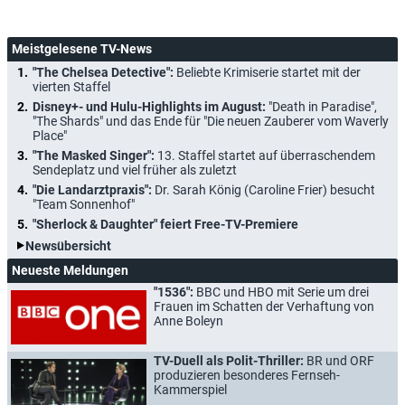
Meistgelesene TV-News
"The Chelsea Detective":
Beliebte Krimiserie startet mit der
vierten Staffel
Disney+- und Hulu-Highlights im August:
"Death in Paradise",
"The Shards" und das Ende für "Die neuen Zauberer vom Waverly
Place"
"The Masked Singer":
13. Staffel startet auf überraschendem
Sendeplatz und viel früher als zuletzt
"Die Landarztpraxis":
Dr. Sarah König (Caroline Frier) besucht
"Team Sonnenhof"
"Sherlock & Daughter" feiert Free-TV-Premiere
Newsübersicht
Neueste Meldungen
"1536":
BBC und HBO mit Serie um drei
Frauen im Schatten der Verhaftung von
Anne Boleyn
TV-Duell als Polit-Thriller:
BR und ORF
produzieren besonderes Fernseh-
Kammerspiel