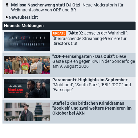
Melissa Naschenweng statt DJ Ötzi:
Neue Moderatorin für
Weihnachtsshow von ORF und BR
Newsübersicht
Neueste Meldungen
"Akte X:
Jenseits der Wahrheit":
UPDATE
Überraschende Streaming-Premiere für
Director's Cut
"ZDF-Fernsehgarten - Das Quiz":
Diese
Gäste spielen gegen Kiwi in der Sonderfolge
am 9. August 2026
Paramount+-Highlights im September:
"MobLand", "South Park", "FBI", "DOC" und
"Farscape"
Staffel 2 des britischen Krimidramas
"Bookish" und zwei weitere Premieren im
Oktober bei AXN