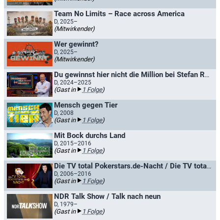
Team No Limits – Race across America
D, 2025–
(Mitwirkender)
Wer gewinnt?
D, 2025–
(Mitwirkender)
Du gewinnst hier nicht die Million bei Stefan Raab
D, 2024–2025
(Gast in
1 Folge
)
Mensch gegen Tier
D, 2008
(Gast in
1 Folge
)
Mit Bock durchs Land
D, 2015–2016
(Gast in
1 Folge
)
Die TV total Pokerstars.de-Nacht / Die TV total EuroPoker.net Nacht
D, 2006–2016
(Gast in
1 Folge
)
NDR Talk Show / Talk nach neun
D, 1979–
(Gast in
1 Folge
)