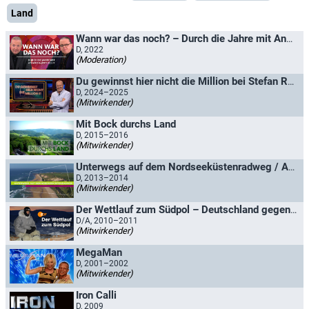
Land
Wann war das noch? – Durch die Jahre mit Angelo & Joey Kelly
D, 2022
(Moderation)
Du gewinnst hier nicht die Million bei Stefan Raab
D, 2024–2025
(Mitwirkender)
Mit Bock durchs Land
D, 2015–2016
(Mitwirkender)
Unterwegs auf dem Nordseeküstenradweg / Auf dem Nordseeküstenradweg durch Schottland und England
D, 2013–2014
(Mitwirkender)
Der Wettlauf zum Südpol – Deutschland gegen Österreich
D/A, 2010–2011
(Mitwirkender)
MegaMan
D, 2001–2002
(Mitwirkender)
Iron Calli
D, 2009