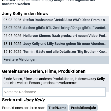
Serien und Spielfilme mit
Joey Kelly
im TV-Programm der
nächsten Wochen
Joey Kelly in den News
06.08.2026
Stefan Raabs neue "Jetski Star WM": Diese Promis sind am 29. August 2026 dabei
23.07.2026
Sachen gibt's: RTL Zwei bringt "Dinge gibt's..!" zurück
26.05.2026
Hella von Sinnen: Raab produziert neuen Video-Podcast der Entertainerin
13.11.2025
Joey Kelly und Lilly Becker gehen für neue Abenteuer-Doku in den Urwald
15.10.2025
Termin, Gäste und alle Details zur "Big Brother - Knossi Edition 2025"
weitere Meldungen
Gemeinsame Serien, Filme, Produktionen
Finde Serien, Filme und anderen Produktionen, in denen
Joey Kelly
und eine weitere Person gemeinsam vorkommen.
Serien mit
Joey Kelly
Produktionen sortieren nach:
Titel/Name
Produktionsjahr